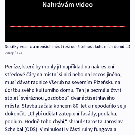
Nahrávám video
Desítky vesnic a menších měst řeší udržitelnost kulturních domů
Zdroj:
ČT24
Peníze, které by mohly jít například na nakreslení
středové čáry na místní silnici nebo na leccos jiného,
musí dávat radnice Všerub na severním Plzeňsku na
údržbu svého kulturního domu. Ten je bezmála čtvrt
století svéráznou „ozdobou“ dvanáctisethlavého
města. Stavba začala koncem 80. let a nepodařilo se ji
dokončit. „Chybí udělat zateplení fasády, podlaha,
podium. Hodně toho chybí,“ shrnul starosta Jaroslav
Schejbal (ODS). V minulosti v části ruiny fungovala