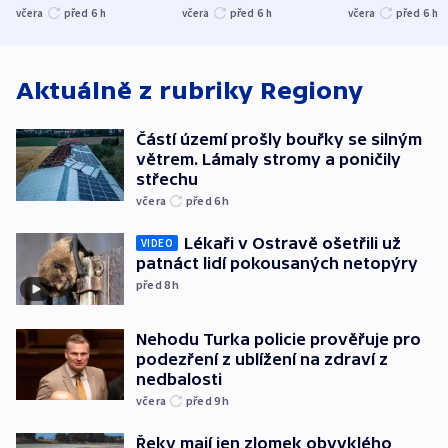
stromy a poničily
Oscara, zabojuje o
německého mi
včera
před 6
h
včera
před 6
h
včera
před 6
h
střechu
cenu za krátký film
hybridní útok
Aktuálně z rubriky
Regiony
Částí území prošly bouřky se silným
větrem. Lámaly stromy a poničily
střechu
včera
před 6
h
Lékaři v Ostravě ošetřili už
VIDEO
patnáct lidí pokousaných netopýry
před 8
h
Nehodu Turka policie prověřuje pro
podezření z ublížení na zdraví z
nedbalosti
včera
před 9
h
Řeky mají jen zlomek obvyklého