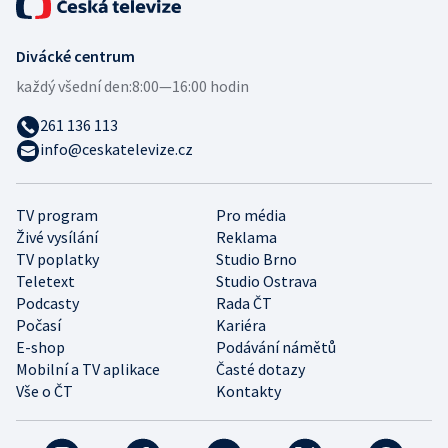
Divácké centrum
každý všední den:
8:00—16:00 hodin
261 136 113
info@ceskatelevize.cz
TV program
Pro média
Živé vysílání
Reklama
TV poplatky
Studio Brno
Teletext
Studio Ostrava
Podcasty
Rada ČT
Počasí
Kariéra
E-shop
Podávání námětů
Mobilní a TV aplikace
Časté dotazy
Vše o ČT
Kontakty