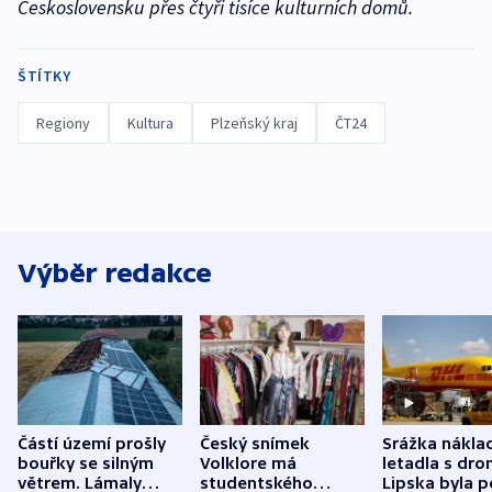
Československu přes čtyři tisíce kulturních domů.
ŠTÍTKY
Regiony
Kultura
Plzeňský kraj
ČT24
Výběr redakce
Částí území prošly
Český snímek
Srážka nákla
bouřky se silným
Volklore má
letadla s dr
větrem. Lámaly
studentského
Lipska byla p