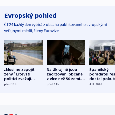
Evropský pohled
ČT24 každý den vybírá z obsahu publikovaného evropskými
veřejnými médii, členy Eurovize.
„Musíme zapojit
Na Ukrajině jsou
Španělský
ženy.“ Litevští
zadržováni občané
pořadatel fes
politici zvažují
z více než 50 zemí.
dostal pokut
dohodu o
Bojovali na straně
nekalé prakti
před 13
h
před 14
h
4. 8. 2026
demografii
Ruska