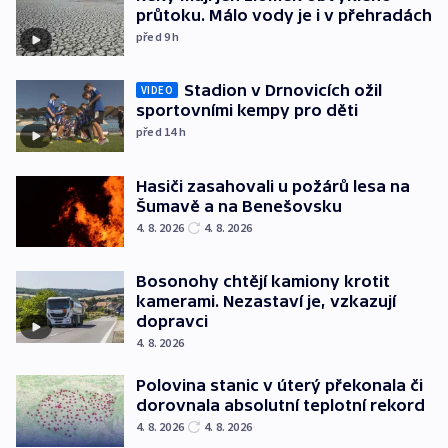
průtoku. Málo vody je i v přehradách
před 9
h
Stadion v Drnovicích ožil
VIDEO
sportovními kempy pro děti
před 14
h
Hasiči zasahovali u požárů lesa na
Šumavě a na Benešovsku
4. 8. 2026
4. 8. 2026
Bosonohy chtějí kamiony krotit
kamerami. Nezastaví je, vzkazují
dopravci
4. 8. 2026
Polovina stanic v úterý překonala či
dorovnala absolutní teplotní rekord
4. 8. 2026
4. 8. 2026