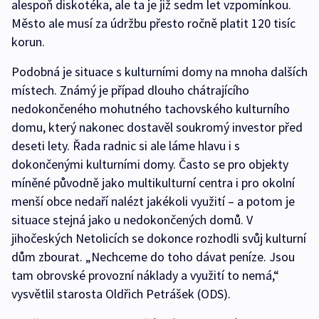
alespoň diskotéka, ale ta je již sedm let vzpomínkou.
Město ale musí za údržbu přesto ročně platit 120 tisíc
korun.
Podobná je situace s kulturními domy na mnoha dalších
místech. Známý je případ dlouho chátrajícího
nedokončeného mohutného tachovského kulturního
domu, který nakonec dostavěl soukromý investor před
deseti lety. Řada radnic si ale láme hlavu i s
dokončenými kulturními domy. Často se pro objekty
míněné původně jako multikulturní centra i pro okolní
menší obce nedaří nalézt jakékoli využití – a potom je
situace stejná jako u nedokončených domů. V
jihočeských Netolicích se dokonce rozhodli svůj kulturní
dům zbourat. „Nechceme do toho dávat peníze. Jsou
tam obrovské provozní náklady a využití to nemá,“
vysvětlil starosta Oldřich Petrášek (ODS).