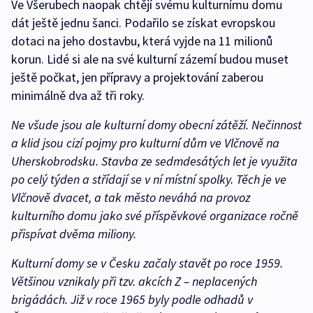
Ve Všerubech naopak chtějí svému kulturnímu domu
dát ještě jednu šanci. Podařilo se získat evropskou
dotaci na jeho dostavbu, která vyjde na 11 milionů
korun. Lidé si ale na své kulturní zázemí budou muset
ještě počkat, jen přípravy a projektování zaberou
minimálně dva až tři roky.
Ne všude jsou ale kulturní domy obecní zátěží. Nečinnost
a klid jsou cizí pojmy pro kulturní dům ve Vlčnově na
Uherskobrodsku. Stavba ze sedmdesátých let je využita
po celý týden a střídají se v ní místní spolky. Těch je ve
Vlčnově dvacet, a tak město neváhá na provoz
kulturního domu jako své příspěvkové organizace ročně
přispívat dvěma miliony.
Kulturní domy se v Česku začaly stavět po roce 1959.
Většinou vznikaly při tzv. akcích Z – neplacených
brigádách. Již v roce 1965 byly podle odhadů v