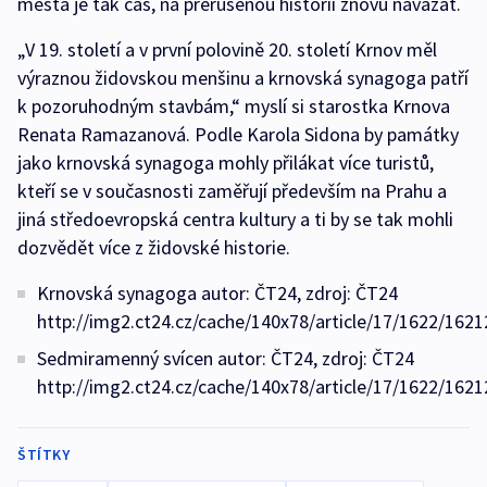
města je tak čas, na přerušenou historii znovu navázat.
„V 19. století a v první polovině 20. století Krnov měl
výraznou židovskou menšinu a krnovská synagoga patří
k pozoruhodným stavbám,“ myslí si starostka Krnova
Renata Ramazanová. Podle Karola Sidona by památky
jako krnovská synagoga mohly přilákat více turistů,
kteří se v současnosti zaměřují především na Prahu a
jiná středoevropská centra kultury a ti by se tak mohli
dozvědět více z židovské historie.
Krnovská synagoga autor: ČT24, zdroj: ČT24
http://img2.ct24.cz/cache/140x78/article/17/1622/1621
Sedmiramenný svícen autor: ČT24, zdroj: ČT24
http://img2.ct24.cz/cache/140x78/article/17/1622/1621
ŠTÍTKY