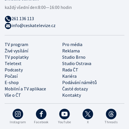
každý všední den:
8:00—16:00 hodin
261 136 113
info@ceskatelevize.cz
TV program
Pro média
Živé vysílání
Reklama
TV poplatky
Studio Brno
Teletext
Studio Ostrava
Podcasty
Rada ČT
Počasí
Kariéra
E-shop
Podávání námětů
Mobilní a TV aplikace
Časté dotazy
Vše o ČT
Kontakty
Instagram
Facebook
YouTube
X
Threads