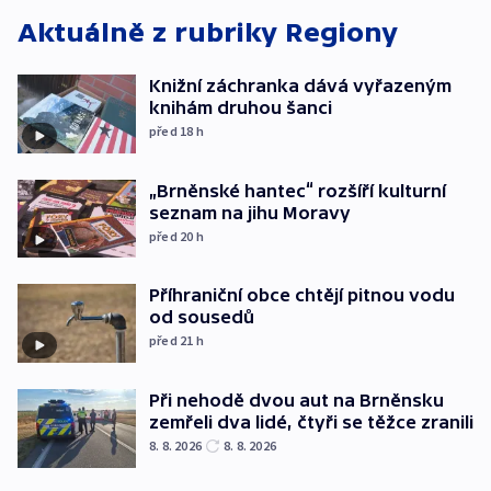
Aktuálně z rubriky
Regiony
Knižní záchranka dává vyřazeným
knihám druhou šanci
před 18
h
„Brněnské hantec“ rozšíří kulturní
seznam na jihu Moravy
před 20
h
Příhraniční obce chtějí pitnou vodu
od sousedů
před 21
h
Při nehodě dvou aut na Brněnsku
zemřeli dva lidé, čtyři se těžce zranili
8. 8. 2026
8. 8. 2026