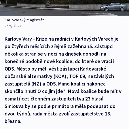
Karlovarský magistrát
Zdroj:
ČT24
Karlovy Vary - Krize na radnici v Karlových Varech je
po čtyřech měsících zřejmě zažehnaná. Zástupci
několika stran se v noci na dnešek dohodli na
konečné podobě nové koalice, do které se vrací i
ODS. Město by měli vést zástupci Karlovarské
občanské alternativy (KOA), TOP 09, nezávislých
zastupitelů (NZ) a ODS. Mimo koalici nakonec
skončilo hnutí O co jim jde?! Nová koalice bude mít v
osmatřicetičlenném zastupitelstvu 23 hlasů.
Smlouva by se podle primátora měla podepsat do
dvou týdnů, radu města zvolí zastupitelstvo 13.
března.