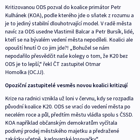
Kritizovanou ODS pozval do koalice primátor Petr
Kulhánek (KOA), podle kterého jde o sňatek z rozumu a
je to jediný stabilní dlouhotrvající model. V radě města
navíc za ODS usedne Vlastimil Balcar a Petr Bursík, lidé,
kteří se na bývalém vedení města nepodíleli. Koalici ale
opouští hnutí O co jim jde?! „Bohužel se nám
nepodařilo přesvědčit naše kolegy o tom, že K20 bez
ODS je to lepší,“ řekl ČT zastupitel Otmar
Homolka (OCJJ).
Opoziční zastupitelé vesměs novou koalici kritizují
Krize na radnici vznikla už loni v červnu, kdy se rozpadla
původní koalice K20. ODS se vrací do vedení města po
necelém roce a půl, předtím městu vládla spolu s ČSSD.
KOA například občanským demokratům vyčítala
podivný prodej městského majetku a předražené
zakázky včetně „karlovarské losovačky“.