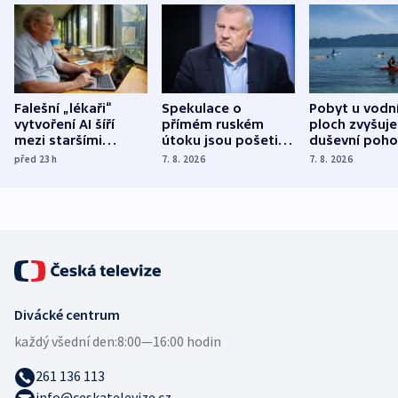
Falešní „lékaři“
Spekulace o
Pobyt u vodn
vytvoření AI šíří
přímém ruském
ploch zvyšuje
mezi staršími
útoku jsou pošetilé,
duševní poho
Poláky nebezpečné
míní estonský
ukázala
před 23
h
7. 8. 2026
7. 8. 2026
zdravotní rady
bezpečnostní
mezinárodní 
expert
Divácké centrum
každý všední den:
8:00—16:00 hodin
261 136 113
info@ceskatelevize.cz