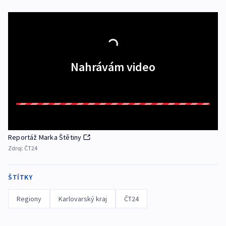
Nahrávám video
Reportáž Marka Štětiny
Zdroj:
ČT24
ŠTÍTKY
Regiony
Karlovarský kraj
ČT24