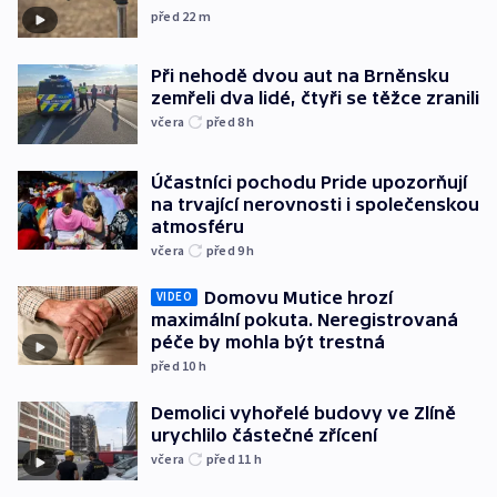
před 22
m
Při nehodě dvou aut na Brněnsku
zemřeli dva lidé, čtyři se těžce zranili
včera
před 8
h
Účastníci pochodu Pride upozorňují
na trvající nerovnosti i společenskou
atmosféru
včera
před 9
h
Domovu Mutice hrozí
VIDEO
maximální pokuta. Neregistrovaná
péče by mohla být trestná
před 10
h
Demolici vyhořelé budovy ve Zlíně
urychlilo částečné zřícení
včera
před 11
h