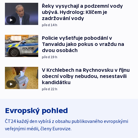
Řeky vysychají a podzemní vody
ubývá. Hydrolog: Klíčem je
zadržování vody
před 14
h
Policie vyšetřuje pobodání v
Tanvaldu jako pokus o vraždu na
dvou osobách
před 19
h
V Krchlebech na Rychnovsku v říjnu
obecní volby nebudou, nesestavili
kandidátku
před 22
h
Evropský pohled
ČT24 každý den vybírá z obsahu publikovaného evropskými
veřejnými médii, členy Eurovize.