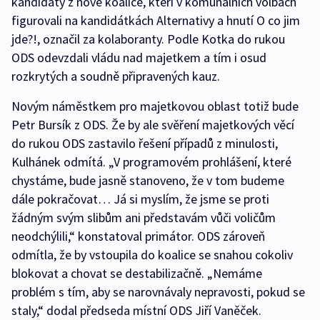
kandidáty z nové koalice, kteří v komunálních volbách
figurovali na kandidátkách Alternativy a hnutí O co jim
jde?!, označil za kolaboranty. Podle Kotka do rukou
ODS odevzdali vládu nad majetkem a tím i osud
rozkrytých a soudně připravených kauz.
Novým náměstkem pro majetkovou oblast totiž bude
Petr Bursík z ODS. Že by ale svěření majetkových věcí
do rukou ODS zastavilo řešení případů z minulosti,
Kulhánek odmítá. „V programovém prohlášení, které
chystáme, bude jasně stanoveno, že v tom budeme
dále pokračovat… Já si myslím, že jsme se proti
žádným svým slibům ani představám vůči voličům
neodchýlili,“ konstatoval primátor. ODS zároveň
odmítla, že by vstoupila do koalice se snahou cokoliv
blokovat a chovat se destabilizačně. „Nemáme
problém s tím, aby se narovnávaly nepravosti, pokud se
staly,“ dodal předseda místní ODS Jiří Vaněček.