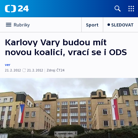
Sport
SLEDOVAT
Rubriky
Karlovy Vary budou mít
novou koalici, vrací se i ODS
ver
21. 2. 2012
21. 2. 2012
|
Zdroj:
ČT24