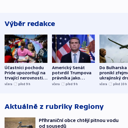
Výběr redakce
Účastníci pochodu
Americký Senát
Do Bulharska
Pride upozorňují na
potvrdil Trumpova
pronikl zřejm
trvající nerovnosti i
právníka jako
ukrajinský dr
společenskou
ministra
explodoval k
včera
před 9
h
včera
před 9
h
včera
před 10
h
atmosféru
spravedlnosti
od plynovod
Aktuálně z rubriky
Regiony
Příhraniční obce chtějí pitnou vodu
od sousedů