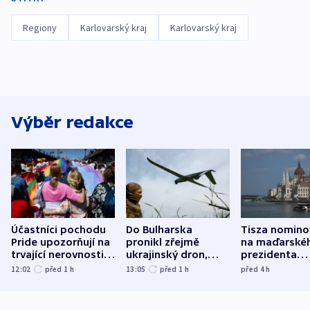
Regiony
Karlovarský kraj
Karlovarský kraj
Výběr redakce
Účastníci pochodu
Do Bulharska
Tisza nomino
Pride upozorňují na
pronikl zřejmě
na maďarské
trvající nerovnosti i
ukrajinský dron,
prezidenta
společenskou
explodoval kilometr
bývalého šéf
12:02
před 1
h
13:05
před 1
h
před 4
h
atmosféru
od plynovodu
nejvyššího s