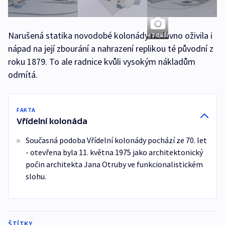
Narušená statika novodobé kolonády nedávno oživila i
+ 3 další
nápad na její zbourání a nahrazení replikou té původní z
roku 1879. To ale radnice kvůli vysokým nákladům
odmítá.
FAKTA
Vřídelní kolonáda
Současná podoba Vřídelní kolonády pochází ze 70. let
- otevřena byla 11. května 1975 jako architektonický
počin architekta Jana Otruby ve funkcionalistickém
slohu.
ŠTÍTKY