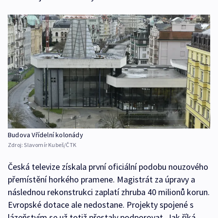
Budova Vřídelní kolonády
Zdroj:
Slavomír Kubeš/ČTK
Česká televize získala první oficiální podobu nouzového
přemístění horkého pramene. Magistrát za úpravy a
následnou rekonstrukci zaplatí zhruba 40 milionů korun.
Evropské dotace ale nedostane. Projekty spojené s
lázeňstvím se už totiž přestaly podporovat. Jak říká