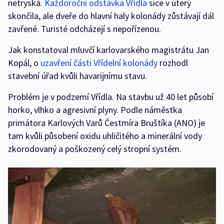
netryská.
Každoroční odstávka Vřídla
sice v úterý
skončila, ale dveře do hlavní haly kolonády zůstávají dál
zavřené. Turisté odcházejí s nepořízenou.
Jak konstatoval mluvčí karlovarského magistrátu Jan
Kopál, o
uzavření části Vřídelní kolonády
rozhodl
stavební úřad kvůli havarijnímu stavu.
Problém je v podzemí Vřídla. Na stavbu už 40 let působí
horko, vlhko a agresivní plyny. Podle náměstka
primátora Karlových Varů Čestmíra Bruštíka (ANO) je
tam kvůli působení oxidu uhličitého a minerální vody
zkorodovaný a poškozený celý stropní systém.