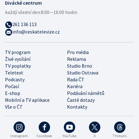
Divácké centrum
každý všední den:
8:00—16:00 hodin
261 136 113
info@ceskatelevize.cz
TV program
Pro média
Živé vysílání
Reklama
TV poplatky
Studio Brno
Teletext
Studio Ostrava
Podcasty
Rada ČT
Počasí
Kariéra
E-shop
Podávání námětů
Mobilní a TV aplikace
Časté dotazy
Vše o ČT
Kontakty
Instagram
Facebook
YouTube
X
Threads