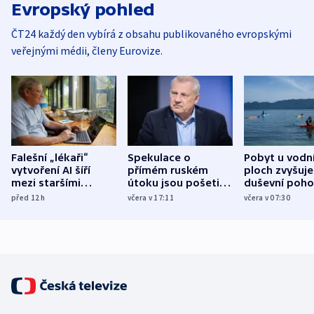
Evropský pohled
ČT24 každý den vybírá z obsahu publikovaného evropskými
veřejnými médii, členy Eurovize.
Falešní „lékaři“
Spekulace o
Pobyt u vodn
vytvoření AI šíří
přímém ruském
ploch zvyšuje
mezi staršími
útoku jsou pošetilé,
duševní poho
Poláky nebezpečné
míní estonský
ukázala
před 12
h
včera v 17:11
včera v 07:30
zdravotní rady
bezpečnostní
mezinárodní 
expert