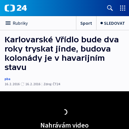
Sport
SLEDOVAT
Rubriky
Karlovarské Vřídlo bude dva
roky tryskat jinde, budova
kolonády je v havarijním
stavu
pba
16. 2. 2016
16. 2. 2016
|
Zdroj:
ČT24
Nahrávám video