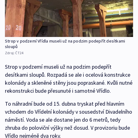
Strop v podzemí Vřídla museli už na podzim podepřít desítkami
sloupů
Zdroj:
ČT24
Strop v podzemí museli už na podzim podepřít
desítkami sloupů. Rozpadá se ale i ocelová konstrukce
kolonády a skleněné stěny jsou popraskané. Kvůli nutné
rekonstrukci bude přesunuté i samotné Vřídlo.
To náhradní bude od 15. dubna tryskat před hlavním
vchodem do Vřídelní kolonády v sousedství Divadelního
náměstí. Voda se ale dostane jen do 6 metrů, tedy
zhruba do poloviční výšky než dosud. V provizoriu bude
Vřídlo nejméně dva roky.