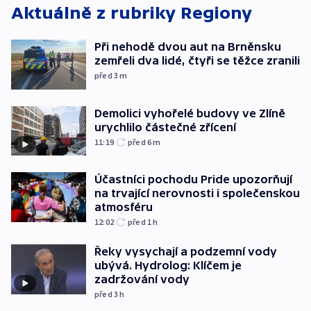
Aktuálně z rubriky
Regiony
Při nehodě dvou aut na Brněnsku
zemřeli dva lidé, čtyři se těžce zranili
před 3
m
Demolici vyhořelé budovy ve Zlíně
urychlilo částečné zřícení
11:19
před 6
m
Účastníci pochodu Pride upozorňují
na trvající nerovnosti i společenskou
atmosféru
12:02
před 1
h
Řeky vysychají a podzemní vody
ubývá. Hydrolog: Klíčem je
zadržování vody
před 3
h