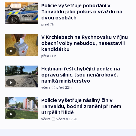
Policie vyšetřuje pobodání v
Tanvaldu jako pokus o vraždu na
dvou osobách
před 7
h
V Krchlebech na Rychnovsku v říjnu
obecní volby nebudou, nesestavili
kandidátku
před 11
h
Hejtmani řeší chybějící peníze na
opravu silnic. Jsou nenárokové,
namítá ministerstvo
včera
před 22
h
Policie vyšetřuje násilný čin v
Tanvaldu, bodná zranění při něm
utrpěli tři lidé
včera
včera v 17:58