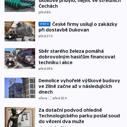
skokově přibylo, nejvíc ve středních
Čechách
před 8
h
České firmy usilují o zakázky
VIDEO
při dostavbě Dukovan
před 17
h
Sběr starého železa pomáhá
dobrovolným hasičům financovat
techniku i akce
před 19
h
Demolice vyhořelé výškové budovy
ve Zlíně začne až v následujících
dnech
včera
před 21
h
Za dotační podvod ohledně
Technologického parku poslal soud
do vězení dva muže