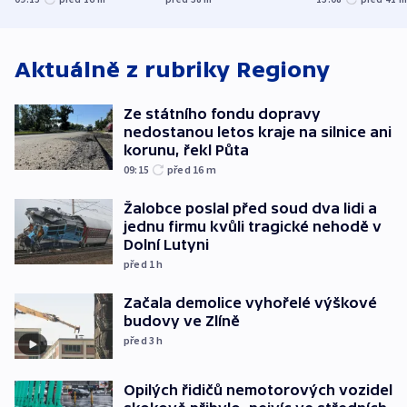
korunu, řekl Půta
český expert
Aktuálně z rubriky
Regiony
Ze státního fondu dopravy
nedostanou letos kraje na silnice ani
korunu, řekl Půta
09:15
před 16
m
Žalobce poslal před soud dva lidi a
jednu firmu kvůli tragické nehodě v
Dolní Lutyni
před 1
h
Začala demolice vyhořelé výškové
budovy ve Zlíně
před 3
h
Opilých řidičů nemotorových vozidel