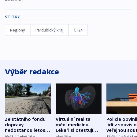
ŠTÍTKY
Regiony
Pardubický kraj
ČT24
Výběr redakce
Ze státního fondu
Virtuální realita
Policie obvini
dopravy
mění medicínu.
lidí v souvislo
nedostanou letos
Lékaři si otestují
veřejnou sout
kraje na silnice ani
každý řez, říká
Správy železn
09:15
před 16
m
před 38
m
13:08
před 41