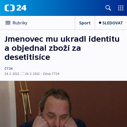
Sport
SLEDOVAT
Rubriky
Jmenovec mu ukradl identitu
a objednal zboží za
desetitisíce
ČT24
24. 2. 2012
24. 2. 2012
|
Zdroj:
ČT24