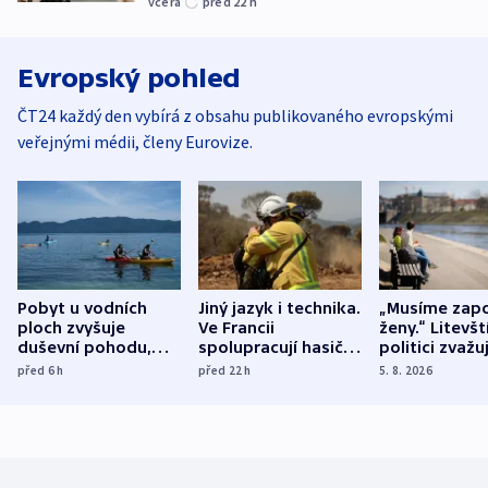
včera
před 22
h
Evropský pohled
ČT24 každý den vybírá z obsahu publikovaného evropskými
veřejnými médii, členy Eurovize.
Pobyt u vodních
Jiný jazyk i technika.
„Musíme zapo
ploch zvyšuje
Ve Francii
ženy.“ Litevšt
duševní pohodu,
spolupracují hasiči z
politici zvažuj
ukázala
různých zemí
dohodu o
před 6
h
před 22
h
5. 8. 2026
mezinárodní studie
demografii