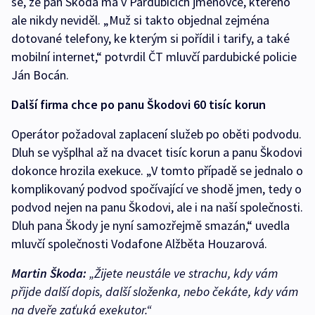
se, že pan Škoda má v Pardubicích jmenovce, kterého
ale nikdy neviděl. „Muž si takto objednal zejména
dotované telefony, ke kterým si pořídil i tarify, a také
mobilní internet,“ potvrdil ČT mluvčí pardubické policie
Ján Bocán.
Další firma chce po panu Škodovi 60 tisíc korun
Operátor požadoval zaplacení služeb po oběti podvodu.
Dluh se vyšplhal až na dvacet tisíc korun a panu Škodovi
dokonce hrozila exekuce. „V tomto případě se jednalo o
komplikovaný podvod spočívající ve shodě jmen, tedy o
podvod nejen na panu Škodovi, ale i na naší společnosti.
Dluh pana Škody je nyní samozřejmě smazán,“ uvedla
mluvčí společnosti Vodafone Alžběta Houzarová.
Martin Škoda:
„Žijete neustále ve strachu, kdy vám
přijde další dopis, další složenka, nebo čekáte, kdy vám
na dveře zaťuká exekutor.“