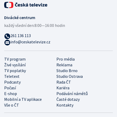
Divácké centrum
každý všední den:
8:00—16:00 hodin
261 136 113
info@ceskatelevize.cz
TV program
Pro média
Živé vysílání
Reklama
TV poplatky
Studio Brno
Teletext
Studio Ostrava
Podcasty
Rada ČT
Počasí
Kariéra
E-shop
Podávání námětů
Mobilní a TV aplikace
Časté dotazy
Vše o ČT
Kontakty