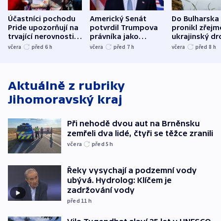
Účastníci pochodu
Americký Senát
Do Bulharska
Pride upozorňují na
potvrdil Trumpova
pronikl zřejm
trvající nerovnosti i
právníka jako
ukrajinský dr
společenskou
ministra
explodoval k
včera
před 6
h
včera
před 7
h
včera
před 8
h
atmosféru
spravedlnosti
od plynovod
Aktuálně z rubriky
Jihomoravský kraj
Při nehodě dvou aut na Brněnsku
zemřeli dva lidé, čtyři se těžce zranili
včera
před 5
h
Řeky vysychají a podzemní vody
ubývá. Hydrolog: Klíčem je
zadržování vody
před 11
h