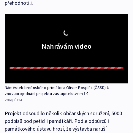
přehodnotili.
Nahrávám video
Náměstek brněnského primátora Oliver Pospíšil (ČSSD) k
znovuprojednání projektu zastupitelstvem
Zdroj:
ČT24
Projekt odsoudilo několik občanských sdružení, 5000
podpisů pod peticí i památkáři. Podle odpůrců i
památkového ústavu hrozí, že výstavba naruší