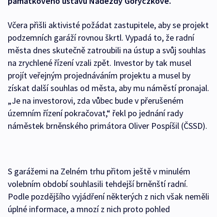
památkového ústavu Naděždy Goryczkové.
Včera přišli aktivisté požádat zastupitele, aby se projekt
podzemních garáží rovnou škrtl. Vypadá to, že radní
města dnes skutečně zatroubili na ústup a svůj souhlas
na zrychlené řízení vzali zpět. Investor by tak musel
projít veřejným projednáváním projektu a musel by
získat další souhlas od města, aby mu náměstí pronajal.
„Je na investorovi, zda vůbec bude v přerušeném
územním řízení pokračovat,“ řekl po jednání rady
náměstek brněnského primátora Oliver Pospíšil (ČSSD).
S garážemi na Zelném trhu přitom ještě v minulém
volebním období souhlasili tehdejší brněnští radní.
Podle pozdějšího vyjádření některých z nich však neměli
úplné informace, a mnozí z nich proto pohled