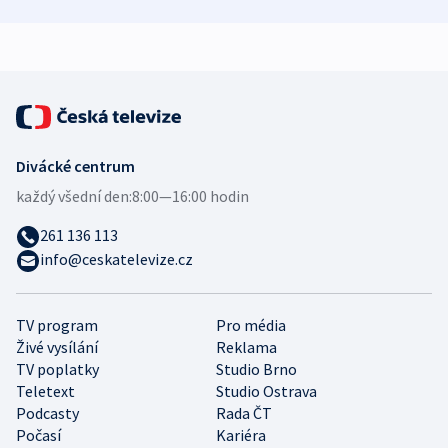
zdravotní rady
bezpečnostní
mezinárodní 
expert
Divácké centrum
každý všední den:
8:00—16:00 hodin
261 136 113
info@ceskatelevize.cz
TV program
Pro média
Živé vysílání
Reklama
TV poplatky
Studio Brno
Teletext
Studio Ostrava
Podcasty
Rada ČT
Počasí
Kariéra