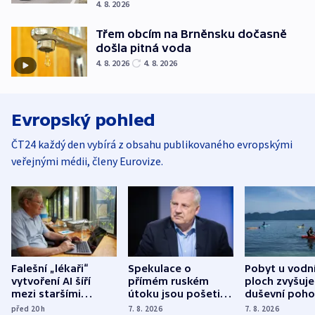
4. 8. 2026
Třem obcím na Brněnsku dočasně
došla pitná voda
4. 8. 2026
4. 8. 2026
Evropský pohled
ČT24 každý den vybírá z obsahu publikovaného evropskými
veřejnými médii, členy Eurovize.
Falešní „lékaři“
Spekulace o
Pobyt u vodn
vytvoření AI šíří
přímém ruském
ploch zvyšuje
mezi staršími
útoku jsou pošetilé,
duševní poho
Poláky nebezpečné
míní estonský
ukázala
před 20
h
7. 8. 2026
7. 8. 2026