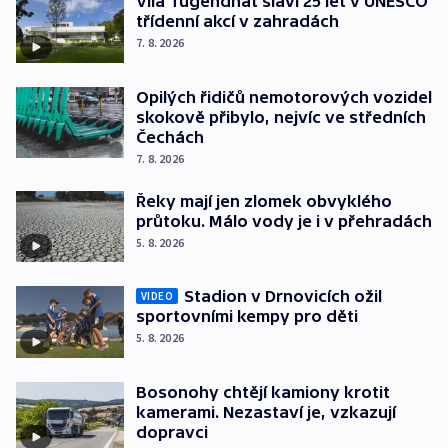
Vila Tugendhat slaví 25 let v UNESCO
třídenní akcí v zahradách
7. 8. 2026
Opilých řidičů nemotorových vozidel
skokově přibylo, nejvíc ve středních
Čechách
7. 8. 2026
Řeky mají jen zlomek obvyklého
průtoku. Málo vody je i v přehradách
5. 8. 2026
Stadion v Drnovicích ožil
VIDEO
sportovními kempy pro děti
5. 8. 2026
Bosonohy chtějí kamiony krotit
kamerami. Nezastaví je, vzkazují
dopravci