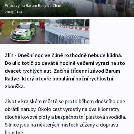
Přípravy na Barum Rally ve Zlíně
Zdroj:
ČT24
Zlín - Dnešní noc ve Zlíně rozhodně nebude klidná.
Do ulic totiž po deváté hodině večerní vyrazí na sto
dvacet rychlých aut. Začíná třídenní závod Barum
Rallye, který otevře populární noční rychlostní
zkouška.
Život v krajském městě se proto během dnešního dne
obrátil naruby. Okolo cest vyrostly na dva kilometry
dlouhé kovové ploty a bezpečnostní plastová svodidla.
Silnice jsou na některých místech zúženy a doprava
houstne.