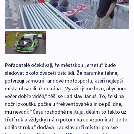
Pořadatelé očekávají, že městskou „erzetu“ bude
sledovat okolo dvaceti tisíc lidí. Že barumka táhne,
potvrzují samotní fandové motosportu, kteří nejlepší
místa obsadili už od rána: „Vyrazili jsme brzo, abychom
večer dobře viděli,“ těší se Ladislav Januš. To, že si na
noční zkoušku počká u frekventované silnice půl dne,
mu nevadí: “Času rozhodně nelituju, dělám to takto už
třetí rok a vždycky mám potom na co vzpomínat. Je to
událost roku," dodává. Ladislav drží místa i pro své