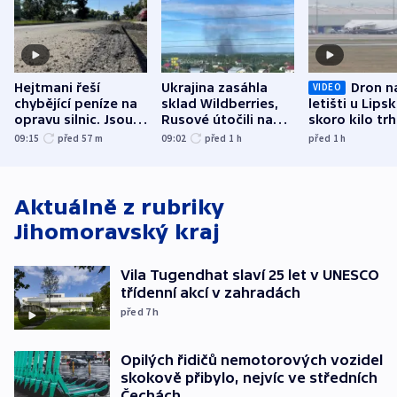
Hejtmani řeší
Ukrajina zasáhla
Dron n
VIDEO
chybějící peníze na
sklad Wildberries,
letišti u Lips
opravu silnic. Jsou
Rusové útočili na
skoro kilo trh
nenárokové, namítá
trh, hasiče či
indicie ukazuj
09:15
před 57
m
09:02
před 1
h
před 1
h
ministerstvo
stadion
Rusko
Aktuálně z rubriky
Jihomoravský kraj
Vila Tugendhat slaví 25 let v UNESCO
třídenní akcí v zahradách
před 7
h
Opilých řidičů nemotorových vozidel
skokově přibylo, nejvíc ve středních
Čechách