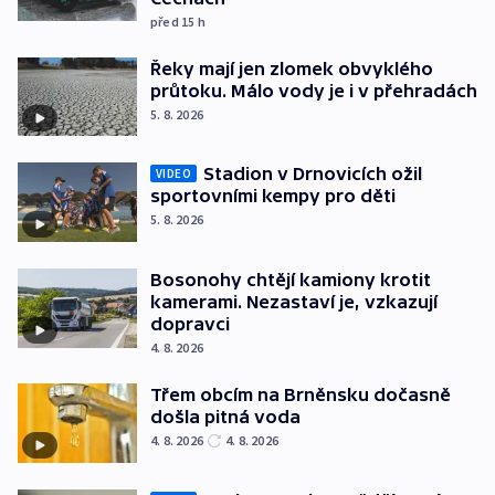
před 15
h
Řeky mají jen zlomek obvyklého
průtoku. Málo vody je i v přehradách
5. 8. 2026
Stadion v Drnovicích ožil
VIDEO
sportovními kempy pro děti
5. 8. 2026
Bosonohy chtějí kamiony krotit
kamerami. Nezastaví je, vzkazují
dopravci
4. 8. 2026
Třem obcím na Brněnsku dočasně
došla pitná voda
4. 8. 2026
4. 8. 2026