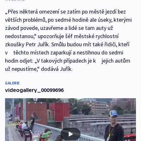
„Přes některá omezení se zatím po městě jezdí bez
větších problémů, po sedmé hodině ale úseky, kterými
závod povede, uzavřeme a lidé se tam auty už
nedostanou,“ upozorňuje šéf městské rychlostní
zkoušky Petr Juřík. Smůlu budou mít také řidiči, kteří
v těchto místech zaparkují a nestihnou do sedmi
hodin odjet: „V takových případech je k jejich autům
už nepustíme,“ dodává Juřík.
GALERIE
videogallery_00099696