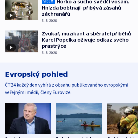
Horko a sucho svědčí vosám.
VIDEO
Hnízda bobtnají, přibývá zásahů
záchranářů
3. 8. 2026
Zvukař, muzikant a sběratel příběhů
Karel Popelka oživuje odkaz svého
prastrýce
3. 8. 2026
Evropský pohled
ČT24 každý den vybírá z obsahu publikovaného evropskými
veřejnými médii, členy Eurovize.