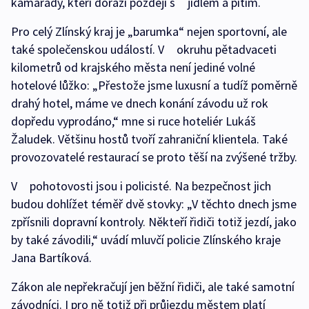
kamarády, kteří dorazí později s jídlem a pitím.
Pro celý Zlínský kraj je „barumka“ nejen sportovní, ale
také společenskou událostí. V okruhu pětadvaceti
kilometrů od krajského města není jediné volné
hotelové lůžko: „Přestože jsme luxusní a tudíž poměrně
drahý hotel, máme ve dnech konání závodu už rok
dopředu vyprodáno,“ mne si ruce hoteliér Lukáš
Žaludek. Většinu hostů tvoří zahraniční klientela. Také
provozovatelé restaurací se proto těší na zvýšené tržby.
V pohotovosti jsou i policisté. Na bezpečnost jich
budou dohlížet téměř dvě stovky: „V těchto dnech jsme
zpřísnili dopravní kontroly. Někteří řidiči totiž jezdí, jako
by také závodili,“ uvádí mluvčí policie Zlínského kraje
Jana Bartíková.
Zákon ale nepřekračují jen běžní řidiči, ale také samotní
závodníci. I pro ně totiž při průjezdu městem platí