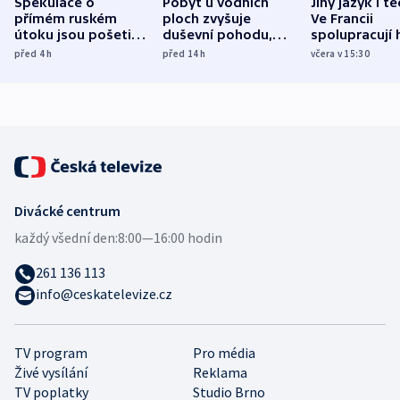
Spekulace o
Pobyt u vodních
Jiný jazyk i t
přímém ruském
ploch zvyšuje
Ve Francii
útoku jsou pošetilé,
duševní pohodu,
spolupracují h
míní estonský
ukázala
různých zemí
před 4
h
před 14
h
včera v 15:30
bezpečnostní
mezinárodní studie
expert
Divácké centrum
každý všední den:
8:00—16:00 hodin
261 136 113
info@ceskatelevize.cz
TV program
Pro média
Živé vysílání
Reklama
TV poplatky
Studio Brno