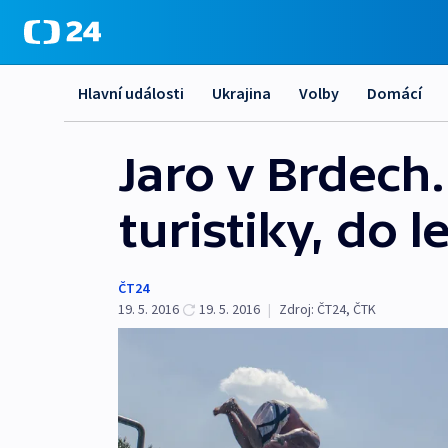
Hlavní události
Ukrajina
Volby
Domácí
Jaro v Brdech.
turistiky, do l
ČT24
19. 5. 2016
19. 5. 2016
|
Zdroj:
ČT24
,
ČTK