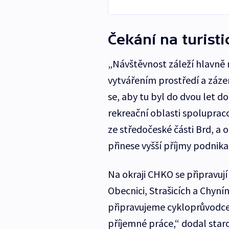
Čekání na turist
„Návštěvnost záleží hlavně 
vytvářením prostředí a záz
se, aby tu byl do dvou let d
rekreační oblasti spolupraco
ze středočeské části Brd, a 
přinese vyšší příjmy podnikat
Na okraji CHKO se připravují
Obecnici, Strašicích a Chyní
připravujeme cykloprůvodce
příjemné práce,“ dodal star