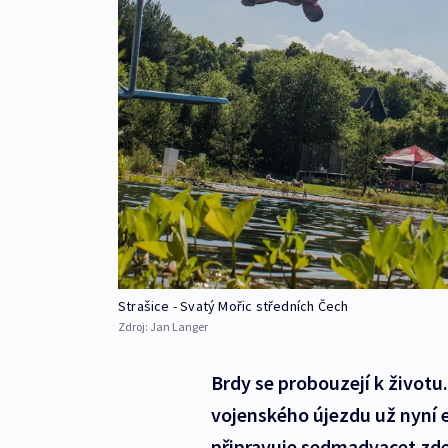
Strašice - Svatý Mořic středních Čech
Zdroj:
Jan Langer
Brdy se probouzejí k životu
vojenského újezdu už nyní ev
připravuje sedmadvacet zdej