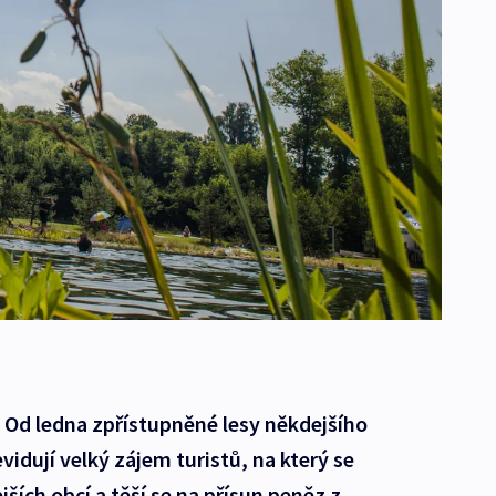
. Od ledna zpřístupněné lesy někdejšího
idují velký zájem turistů, na který se
ších obcí a těší se na přísun peněz z