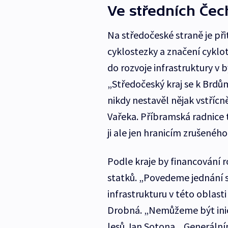
Ve středních Če
Na středočeské straně je př
cyklostezky a značení cyklotr
do rozvoje infrastruktury v
„Středočeský kraj se k Brdům
nikdy nestavěl nějak vstřícn
Vařeka. Příbramská radnice 
ji ale jen hranicím zrušeného
Podle kraje by financování r
statků. „Povedeme jednání s
infrastrukturu v této oblast
Drobná. „Nemůžeme být inic
lesů Jan Sotona. „Generáln