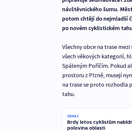
návštěvnického šumu. Města
potom chtějí do nejmladší če
po novém cyklistickém tahu
Všechny obce na trase mezi P
všech věkových kategorií, hl
Spáleným Poříčím. Pokud ale
prostoru z Plzně, musejí ny
na trase se proto rozhodla p
tahu.
ODKAZ
Brdy letos cyklistům nabíd
polovina oblasti