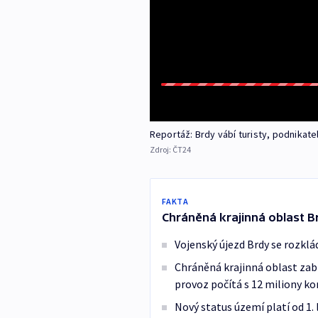
Reportáž: Brdy vábí turisty, podnikatel
Zdroj:
ČT24
FAKTA
Chráněná krajinná oblast B
Vojenský újezd Brdy se rozklá
Chráněná krajinná oblast zabí
provoz počítá s 12 miliony ko
Nový status území platí od 1. 