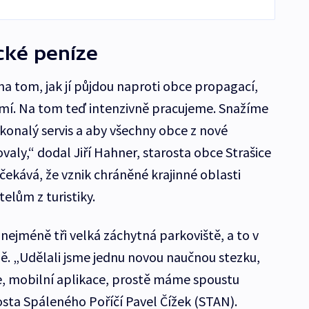
ické peníze
na tom, jak jí půjdou naproti obce propagací,
emí. Na tom teď intenzivně pracujeme. Snažíme
okonalý servis a aby všechny obce z nové
valy,“ dodal Jiří Hahner, starosta obce Strašice
očekává, že vznik chráněné krajinné oblasti
elům z turistiky.
 nejméně tři velká záchytná parkoviště, a to v
ně. „Udělali jsme jednu novou naučnou stezku,
, mobilní aplikace, prostě máme spoustu
osta Spáleného Poříčí Pavel Čížek (STAN).