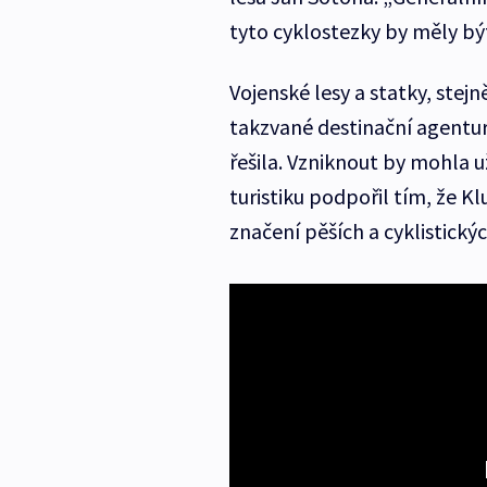
tyto cyklostezky by měly být
Vojenské lesy a statky, stej
takzvané destinační agentury
řešila. Vzniknout by mohla u
turistiku podpořil tím, že Kl
značení pěších a cyklistickýc