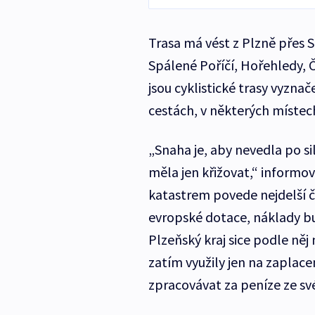
Trasa má vést z Plzně přes S
Spálené Poříčí, Hořehledy, 
jsou cyklistické trasy vyzna
cestách, v některých místec
„Snaha je, aby nevedla po si
měla jen křižovat,“ informov
katastrem povede nejdelší č
evropské dotace, náklady bu
Plzeňský kraj sice podle něj 
zatím využily jen na zaplacen
zpracovávat za peníze ze sv