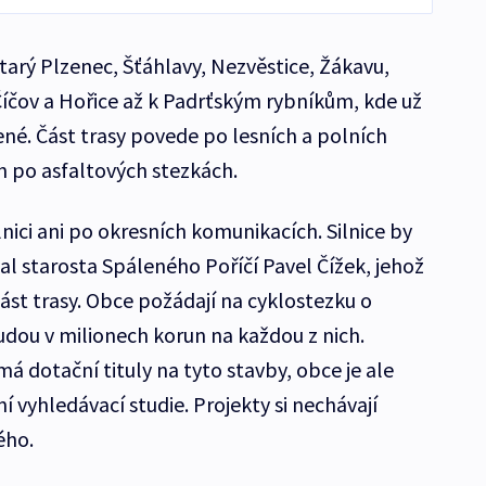
tarý Plzenec, Šťáhlavy, Nezvěstice, Žákavu,
Číčov a Hořice až k Padrťským rybníkům, kde už
čené. Část trasy povede po lesních a polních
h po asfaltových stezkách.
lnici ani po okresních komunikacích. Silnice by
al starosta Spáleného Poříčí Pavel Čížek, jehož
ást trasy. Obce požádají na cyklostezku o
dou v milionech korun na každou z nich.
má dotační tituly na tyto stavby, obce je ale
í vyhledávací studie. Projekty si nechávají
ého.