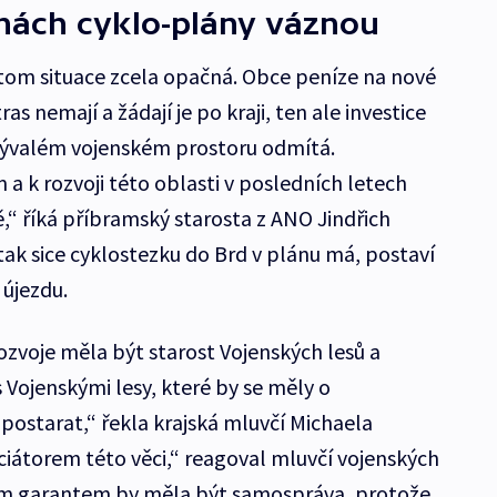
chách cyklo-plány váznou
itom situace zcela opačná. Obce peníze na nové
as nemají a žádají je po kraji, ten ale investice
 bývalém vojenském prostoru odmítá.
 a k rozvoji této oblasti v posledních letech
ě,“ říká příbramský starosta z ANO Jindřich
tak sice cyklostezku do Brd v plánu má, postaví
 újezdu.
ozvoje měla být starost Vojenských lesů a
 Vojenskými lesy, které by se měly o
i postarat,“ řekla krajská mluvčí Michaela
iátorem této věci,“ reagoval mluvčí vojenských
ím garantem by měla být samospráva, protože