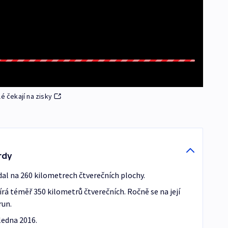
é čekají na zisky
rdy
dal na 260 kilometrech čtverečních plochy.
rá téměř 350 kilometrů čtverečních. Ročně se na její
run.
ledna 2016.