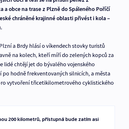
 a obce na trase z Plzně do Spáleného Poříčí
ské chráněné krajinné oblasti přivést i kola –
.
lzní a Brdy hlásí o víkendech stovky turistů
avně na kolech, kteří míří do zelených kopců za
 lidé chtějí jet do bývalého vojenského
ní po hodně frekventovaných silnicích, a města
ro vytvoření třicetikilometrového cyklistického
nou 200 kilometrů, přístupná bude zatím asi