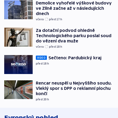
Demolice vyhořelé výškové budovy
ve Zlíně začne až v následujících
dnech
včera
před 17
h
Za dotační podvod ohledně
Technologického parku poslal soud
do vězení dva muže
včera
před 18
h
Sečteno: Pardubický kraj
VIDEO
před 18
h
Rencar neuspěl u Nejvyššího soudu.
Vleklý spor s DPP o reklamní plochu
končí
před 20
h
Evropský pohled