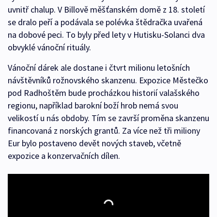
uvnitř chalup. V Billově měšťanském domě z 18. století
se dralo peří a podávala se polévka štědračka uvařená
na dobové peci. To byly před lety v Hutisku-Solanci dva
obvyklé vánoční rituály.
Vánoční dárek ale dostane i čtvrt milionu letošních
návštěvníků rožnovského skanzenu. Expozice Městečko
pod Radhoštěm bude procházkou historií valašského
regionu, například barokní boží hrob nemá svou
velikostí u nás obdoby. Tím se završí proměna skanzenu
financovaná z norských grantů. Za více než tři miliony
Eur bylo postaveno devět nových staveb, včetně
expozice a konzervačních dílen.