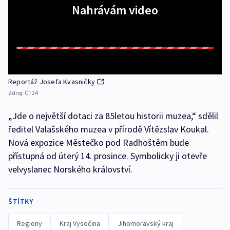
Nahrávám video
Reportáž Josefa Kvasničky
Zdroj:
ČT24
„Jde o největší dotaci za 85letou historii muzea,“ sdělil
ředitel Valašského muzea v přírodě Vítězslav Koukal.
Nová expozice Městečko pod Radhoštěm bude
přístupná od úterý 14. prosince. Symbolicky ji otevře
velvyslanec Norského království.
ŠTÍTKY
Regiony
Kraj Vysočina
Jihomoravský kraj