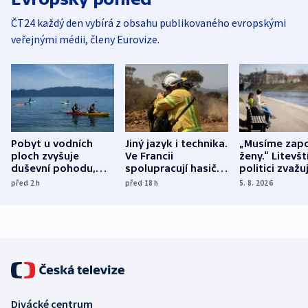
ČT24 každý den vybírá z obsahu publikovaného evropskými
veřejnými médii, členy Eurovize.
Pobyt u vodních
Jiný jazyk i technika.
„Musíme zapo
ploch zvyšuje
Ve Francii
ženy.“ Litevšt
duševní pohodu,
spolupracují hasiči z
politici zvažuj
ukázala
různých zemí
dohodu o
před 2
h
před 18
h
5. 8. 2026
mezinárodní studie
demografii
Divácké centrum