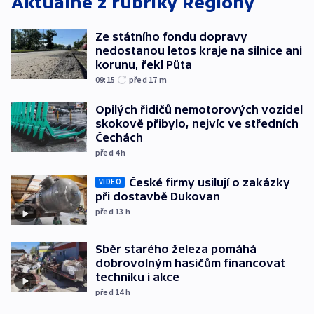
Aktuálně z rubriky
Regiony
Ze státního fondu dopravy
nedostanou letos kraje na silnice ani
korunu, řekl Půta
09:15
před 17
m
Opilých řidičů nemotorových vozidel
skokově přibylo, nejvíc ve středních
Čechách
před 4
h
České firmy usilují o zakázky
VIDEO
při dostavbě Dukovan
před 13
h
Sběr starého železa pomáhá
dobrovolným hasičům financovat
techniku i akce
před 14
h