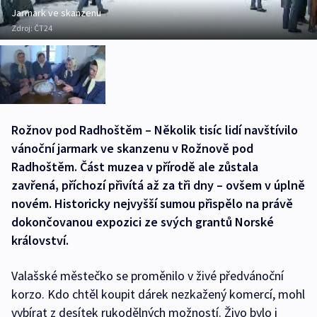
Jarmark ve skanzenu
Zdroj:
ČT24
Rožnov pod Radhoštěm – Několik tisíc lidí navštívilo
vánoční jarmark ve skanzenu v Rožnově pod
Radhoštěm. Část muzea v přírodě ale zůstala
zavřená, příchozí přivítá až za tři dny – ovšem v úplně
novém. Historicky nejvyšší sumou přispělo na právě
dokončovanou expozici ze svých grantů Norské
království.
Valašské městečko se proměnilo v živé předvánoční
korzo. Kdo chtěl koupit dárek nezkažený komercí, mohl
vybírat z desítek rukodělných možností. Živo bylo i