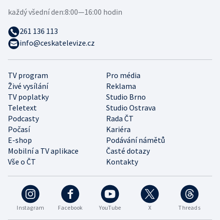
každý všední den:
8:00—16:00 hodin
261 136 113
info@ceskatelevize.cz
TV program
Pro média
Živé vysílání
Reklama
TV poplatky
Studio Brno
Teletext
Studio Ostrava
Podcasty
Rada ČT
Počasí
Kariéra
E-shop
Podávání námětů
Mobilní a TV aplikace
Časté dotazy
Vše o ČT
Kontakty
Instagram
Facebook
YouTube
X
Threads