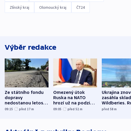
Zlínský kraj
Olomoucký kraj
ČT24
Výběr redakce
Ze státního fondu
Omezený útok
Ukrajina zno
dopravy
Ruska na NATO
zasáhla skla
nedostanou letos
hrozí už na podzim,
Wildberies. 
kraje na silnice ani
varují tajné služby
útočili v Cha
09:15
před 17
m
09:05
před 52
m
před 58
m
korunu, řekl Půta
USA
oblasti