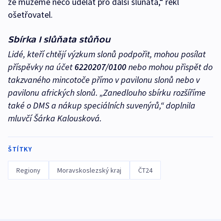
že můžeme něco udělat pro další slůňata,“ řekl
ošetřovatel.
Sbírka I slůňata stůňou
Lidé, kteří chtějí výzkum slonů podpořit, mohou posílat
příspěvky na účet
6220207/0100
nebo mohou přispět do
takzvaného mincotoče přímo v pavilonu slonů nebo v
pavilonu afrických slonů. „Zanedlouho sbírku rozšíříme
také o DMS a nákup speciálních suvenýrů,“ doplnila
mluvčí Šárka Kalousková.
ŠTÍTKY
Regiony
Moravskoslezský kraj
ČT24