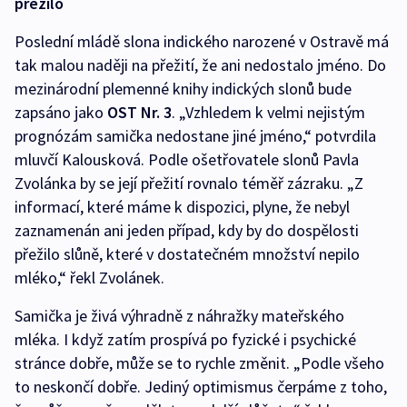
přežilo
Poslední mládě slona indického narozené v Ostravě má
tak malou naději na přežití, že ani nedostalo jméno. Do
mezinárodní plemenné knihy indických slonů bude
zapsáno jako
OST Nr. 3
. „Vzhledem k velmi nejistým
prognózám samička nedostane jiné jméno,“ potvrdila
mluvčí Kalousková. Podle ošetřovatele slonů Pavla
Zvolánka by se její přežití rovnalo téměř zázraku. „Z
informací, které máme k dispozici, plyne, že nebyl
zaznamenán ani jeden případ, kdy by do dospělosti
přežilo slůně, které v dostatečném množství nepilo
mléko,“ řekl Zvolánek.
Samička je živá výhradně z náhražky mateřského
mléka. I když zatím prospívá po fyzické i psychické
stránce dobře, může se to rychle změnit. „Podle všeho
to neskončí dobře. Jediný optimismus čerpáme z toho,