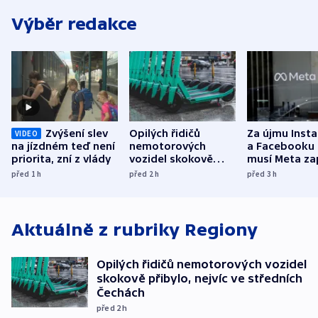
Výběr redakce
Zvýšení slev
Opilých řidičů
Za újmu Inst
VIDEO
na jízdném teď není
nemotorových
a Facebooku
priorita, zní z vlády
vozidel skokově
musí Meta zap
přibylo, nejvíc ve
půl miliardy 
před 1
h
před 2
h
před 3
h
středních Čechách
Aktuálně z rubriky
Regiony
Opilých řidičů nemotorových vozidel
skokově přibylo, nejvíc ve středních
Čechách
před 2
h