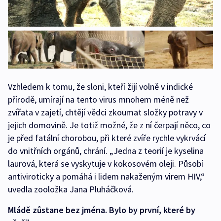
Vzhledem k tomu, že sloni, kteří žijí volně v indické
přírodě, umírají na tento virus mnohem méně než
zvířata v zajetí, chtějí vědci zkoumat složky potravy v
jejich domovině. Je totiž možné, že z ní čerpají něco, co
je před fatální chorobou, při které zvíře rychle vykrvácí
do vnitřních orgánů, chrání. „Jedna z teorií je kyselina
laurová, která se vyskytuje v kokosovém oleji. Působí
antiviroticky a pomáhá i lidem nakaženým virem HIV,“
uvedla zooložka Jana Pluháčková.
Mládě zůstane bez jména. Bylo by první, které by