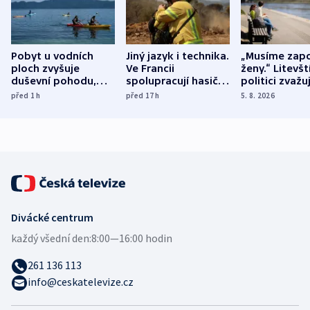
Pobyt u vodních
Jiný jazyk i technika.
„Musíme zapo
ploch zvyšuje
Ve Francii
ženy.“ Litevšt
duševní pohodu,
spolupracují hasiči z
politici zvažuj
ukázala
různých zemí
dohodu o
před 1
h
před 17
h
5. 8. 2026
mezinárodní studie
demografii
Divácké centrum
každý všední den:
8:00—16:00 hodin
261 136 113
info@ceskatelevize.cz