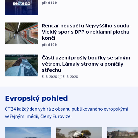
před 17
h
Rencar neuspěl u Nejvyššího soudu.
Vleklý spor s DPP o reklamní plochu
končí
před 19
h
Částí území prošly bouřky se silným
větrem. Lámaly stromy a poničily
střechu
5. 8. 2026
5. 8. 2026
Evropský pohled
ČT24 každý den vybírá z obsahu publikovaného evropskými
veřejnými médii, členy Eurovize.