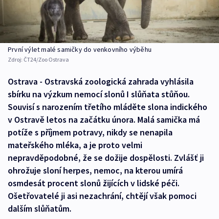
První výlet malé samičky do venkovního výběhu
Zdroj:
ČT24/Zoo Ostrava
Ostrava - Ostravská zoologická zahrada vyhlásila
sbírku na výzkum nemocí slonů I slůňata stůňou.
Souvisí s narozením třetího mláděte slona indického
v Ostravě letos na začátku února. Malá samička má
potíže s příjmem potravy, nikdy se nenapila
mateřského mléka, a je proto velmi
nepravděpodobné, že se dožije dospělosti. Zvlášť ji
ohrožuje sloní herpes, nemoc, na kterou umírá
osmdesát procent slonů žijících v lidské péči.
Ošetřovatelé ji asi nezachrání, chtějí však pomoci
dalším slůňatům.