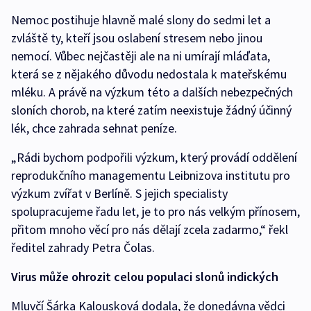
Nemoc postihuje hlavně malé slony do sedmi let a
zvláště ty, kteří jsou oslabení stresem nebo jinou
nemocí. Vůbec nejčastěji ale na ni umírají mláďata,
která se z nějakého důvodu nedostala k mateřskému
mléku. A právě na výzkum této a dalších nebezpečných
sloních chorob, na které zatím neexistuje žádný účinný
lék, chce zahrada sehnat peníze.
„Rádi bychom podpořili výzkum, který provádí oddělení
reprodukčního managementu Leibnizova institutu pro
výzkum zvířat v Berlíně. S jejich specialisty
spolupracujeme řadu let, je to pro nás velkým přínosem,
přitom mnoho věcí pro nás dělají zcela zadarmo,“ řekl
ředitel zahrady Petra Čolas.
Virus může ohrozit celou populaci slonů indických
Mluvčí Šárka Kalousková dodala, že donedávna vědci