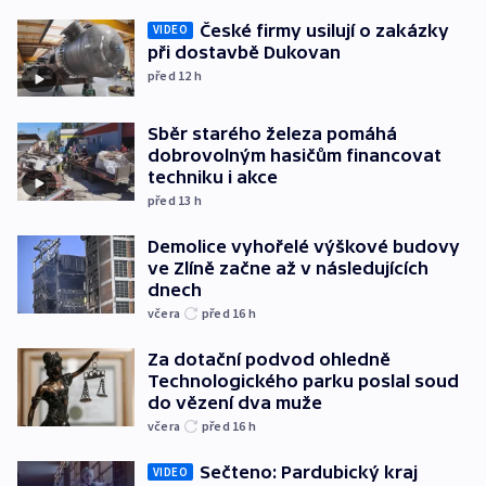
České firmy usilují o zakázky
VIDEO
při dostavbě Dukovan
před 12
h
Sběr starého železa pomáhá
dobrovolným hasičům financovat
techniku i akce
před 13
h
Demolice vyhořelé výškové budovy
ve Zlíně začne až v následujících
dnech
včera
před 16
h
Za dotační podvod ohledně
Technologického parku poslal soud
do vězení dva muže
včera
před 16
h
Sečteno: Pardubický kraj
VIDEO