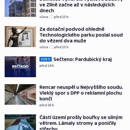
ve Zlíně začne až v následujících
dnech
včera
před 13
h
Za dotační podvod ohledně
Technologického parku poslal soud
do vězení dva muže
včera
před 13
h
Sečteno: Pardubický kraj
VIDEO
před 14
h
Rencar neuspěl u Nejvyššího soudu.
Vleklý spor s DPP o reklamní plochu
končí
před 16
h
Částí území prošly bouřky se silným
větrem. Lámaly stromy a poničily
střechu