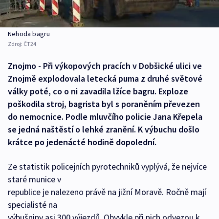
Nehoda bagru
Zdroj:
ČT24
Znojmo - Při výkopových pracích v Dobšické ulici ve
Znojmě explodovala letecká puma z druhé světové
války poté, co o ni zavadila lžíce bagru. Exploze
poškodila stroj, bagrista byl s poraněním převezen
do nemocnice. Podle mluvčího policie Jana Křepela
se jedná naštěstí o lehké zranění. K výbuchu došlo
krátce po jedenácté hodině dopolední.
Ze statistik policejních pyrotechniků vyplývá, že nejvíce
staré munice v
republice je nalezeno právě na jižní Moravě. Ročně mají
specialisté na
výbušniny asi 300 výjezdů. Obvykle při nich odvezou k