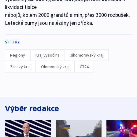
likvidaci tisíce
nábojů, kolem 2000 granátů a min, přes 3000 rozbušek.
Letecké pumy jsou nalézány jen zřídka.
ŠTÍTKY
Regiony
Kraj Vysočina
Jihomoravský kraj
Zlínský kraj
Olomoucký kraj
ČT24
Výběr redakce