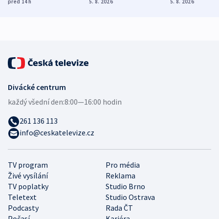
před 14
h
5. 8. 2026
5. 8. 2026
demografii
Ruska
Divácké centrum
každý všední den:
8:00—16:00 hodin
261 136 113
info@ceskatelevize.cz
TV program
Pro média
Živé vysílání
Reklama
TV poplatky
Studio Brno
Teletext
Studio Ostrava
Podcasty
Rada ČT
Počasí
Kariéra