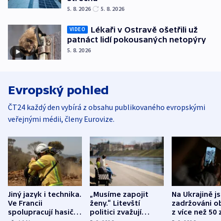
5. 8. 2026
5. 8. 2026
Lékaři v Ostravě ošetřili už
VIDEO
patnáct lidí pokousaných netopýry
5. 8. 2026
Evropský pohled
ČT24 každý den vybírá z obsahu publikovaného evropskými
veřejnými médii, členy Eurovize.
Jiný jazyk i technika.
„Musíme zapojit
Na Ukrajině j
Ve Francii
ženy.“ Litevští
zadržováni o
spolupracují hasiči z
politici zvažují
z více než 50 
různých zemí
dohodu o
Bojovali na s