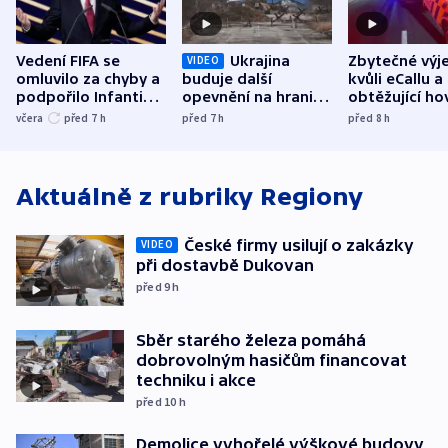
Vedení FIFA se
Ukrajina
Zbytečné výj
VIDEO
omluvilo za chyby a
buduje další
kvůli eCallu a
podpořilo Infantina.
opevnění na hranici
obtěžující ho
UEFA trvá na
s Běloruskem
zdržují záchr
včera
před 7
h
před 7
h
před 8
h
bojkotu
Aktuálně z rubriky
Regiony
České firmy usilují o zakázky
VIDEO
při dostavbě Dukovan
před 9
h
Sběr starého železa pomáhá
dobrovolným hasičům financovat
techniku i akce
před 10
h
Demolice vyhořelé výškové budovy