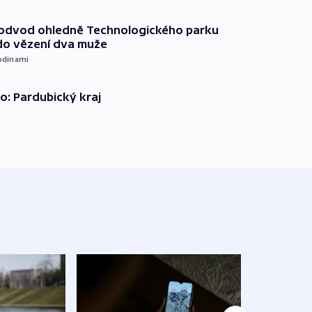
podvod ohledně Technologického parku
do vězení dva muže
odinami
o: Pardubický kraj