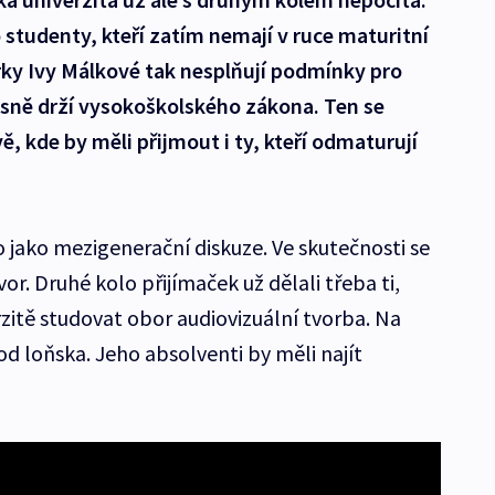
studenty, kteří zatím nemají v ruce maturitní
rky Ivy Málkové tak nesplňují podmínky pro
přesně drží vysokoškolského zákona. Ten se
, kde by měli přijmout i ty, kteří odmaturují
 jako mezigenerační diskuze. Ve skutečnosti se
or. Druhé kolo přijímaček už dělali třeba ti,
erzitě studovat obor audiovizuální tvorba. Na
 od loňska. Jeho absolventi by měli najít