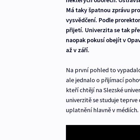
Má taky špatnou zprávu pro 
vysvědčení. Podle prorekto
přijetí. Univerzita se tak 
naopak pokusí obejít v Opavě
až v září.
Na první pohled to vypadalo
ale jednalo o přijímací pohov
kteří chtějí na Slezské univ
univerzitě se studuje teprve
uplatnění hlavně v médiích.