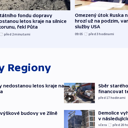
Omezený útok Ruska 
státního fondu dopravy
hrozí už na podzim, var
stanou letos kraje na silnice
služby USA
korunu, řekl Půta
09:05
před 3
hodinami
před 2
minutami
ky
Regiony
y nedostanou letos kraje na
Sběr staréh
ta
financovat t
před 17
hodinami
Demolice vyh
 výškové budovy ve Zlíně
v následujíc
včera
před 20
h