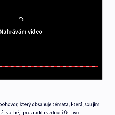
Nahrávám video
ohovor, který obsahuje témata, která jsou jim
vé tvorbě,“ prozradila vedoucí Ústavu