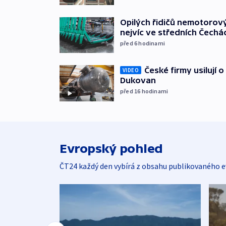
Opilých řidičů nemotorový
nejvíc ve středních Čechá
před 6
hodinami
České firmy usilují 
VIDEO
Dukovan
před 16
hodinami
Evropský pohled
ČT24 každý den vybírá z obsahu publikovaného e