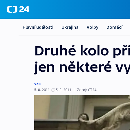
Hlavní události
Ukrajina
Volby
Domácí
Druhé kolo př
jen některé v
vzo
5. 8. 2011
5. 8. 2011
|
Zdroj:
ČT24