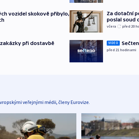
Za dotační 
ch vozidel skokově přibylo,
poslal soud 
ch
včera
před 20
h
Sečten
o zakázky při dostavbě
VIDEO
před 21
hodinami
vropskými veřejnými médii, členy Eurovize.