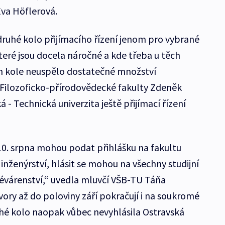
Eva Höflerová.
 druhé kolo přijímacího řízení jenom pro vybrané
teré jsou docela náročné a kde třeba u těch
ím kole neuspělo dostatečné množství
 Filozoficko-přírodovědecké fakulty Zdeněk
 - Technická univerzita ještě přijímací řízení
 10. srpna mohou podat přihlášku na fakultu
nženýrství, hlásit se mohou na všechny studijní
várenství,“ uvedla mluvčí VŠB-TU Táňa
ory až do poloviny září pokračují i na soukromé
hé kolo naopak vůbec nevyhlásila Ostravská