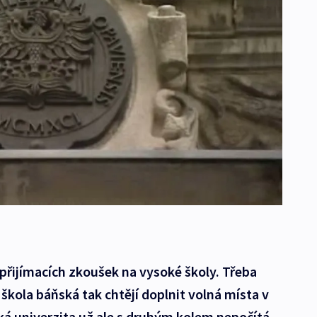
 přijímacích zkoušek na vysoké školy. Třeba
škola báňská tak chtějí doplnit volná místa v
á univerzita už ale s druhým kolem nepočítá.