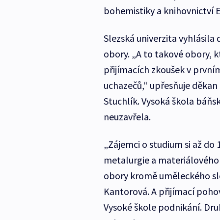
bohemistiky a knihovnictví 
Slezská univerzita vyhlásila
obory. „A to takové obory, k
přijímacích zkoušek v prvn
uchazečů,“ upřesňuje děkan
Stuchlík. Vysoká škola báňská
neuzavřela.
„Zájemci o studium si až do
metalurgie a materiálového i
obory kromě uměleckého slé
Kantorová. A přijímací pohov
Vysoké škole podnikání. Dru