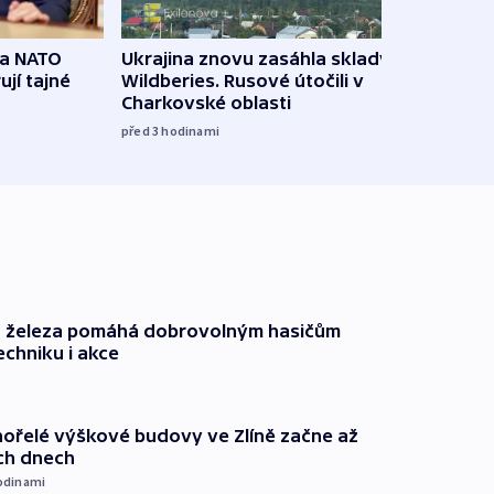
na NATO
Ukrajina znovu zasáhla sklady
VIDEO
ují tajné
Wildberies. Rusové útočili v
není 
Charkovské oblasti
před 5
před 3
hodinami
o železa pomáhá dobrovolným hasičům
echniku i akce
ořelé výškové budovy ve Zlíně začne až
ích dnech
odinami