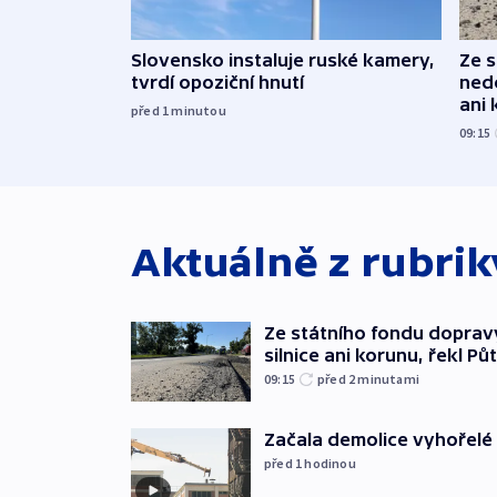
Slovensko instaluje ruské kamery,
Ze 
tvrdí opoziční hnutí
nedo
ani 
před 1
minutou
09:15
Aktuálně z rubri
Ze státního fondu doprav
silnice ani korunu, řekl Pů
09:15
před 2
minutami
Začala demolice vyhořelé
před 1
hodinou