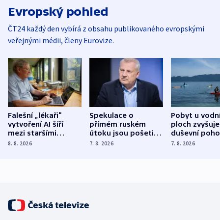
Evropský pohled
ČT24 každý den vybírá z obsahu publikovaného evropskými
veřejnými médii, členy Eurovize.
Falešní „lékaři“
Spekulace o
Pobyt u vodn
vytvoření AI šíří
přímém ruském
ploch zvyšuje
mezi staršími
útoku jsou pošetilé,
duševní poho
Poláky nebezpečné
míní estonský
ukázala
8. 8. 2026
7. 8. 2026
7. 8. 2026
zdravotní rady
bezpečnostní
mezinárodní 
expert