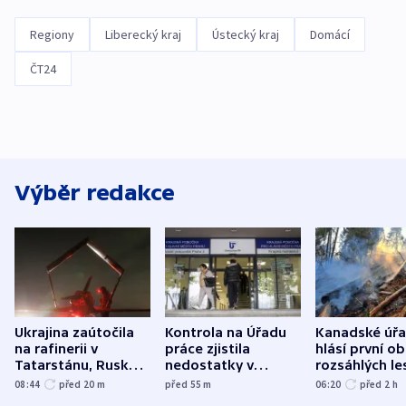
Regiony
Liberecký kraj
Ústecký kraj
Domácí
ČT24
Výběr redakce
Ukrajina zaútočila
Kontrola na Úřadu
Kanadské úř
na rafinerii v
práce zjistila
hlásí první o
Tatarstánu, Rusko
nedostatky v
rozsáhlých le
udeřilo na Sumy a
účetnictví za 5,6
požárů
08:44
před 20
m
před 55
m
06:20
před 2
h
Oděsu
miliardy