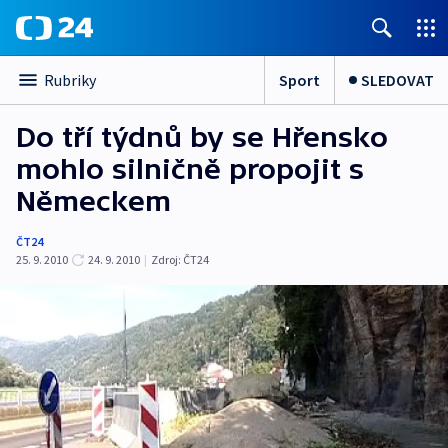
Sport
SLEDOVAT
Rubriky
Do tří týdnů by se Hřensko
mohlo silničně propojit s
Německem
ČT24
25. 9. 2010
24. 9. 2010
|
Zdroj:
ČT24