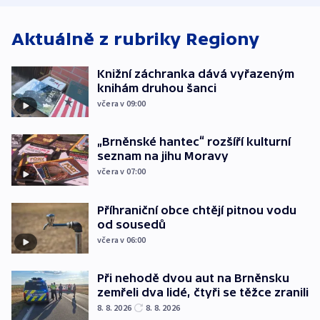
Aktuálně z rubriky
Regiony
Knižní záchranka dává vyřazeným
knihám druhou šanci
včera v 09:00
„Brněnské hantec“ rozšíří kulturní
seznam na jihu Moravy
včera v 07:00
Příhraniční obce chtějí pitnou vodu
od sousedů
včera v 06:00
Při nehodě dvou aut na Brněnsku
zemřeli dva lidé, čtyři se těžce zranili
8. 8. 2026
8. 8. 2026