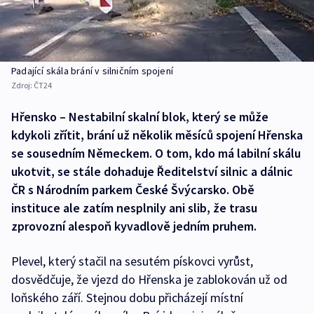
Padající skála brání v silničním spojení
Zdroj:
ČT24
Hřensko – Nestabilní skalní blok, který se může
kdykoli zřítit, brání už několik měsíců spojení Hřenska
se sousedním Německem. O tom, kdo má labilní skálu
ukotvit, se stále dohaduje Ředitelství silnic a dálnic
ČR s Národním parkem České Švýcarsko. Obě
instituce ale zatím nesplnily ani slib, že trasu
zprovozní alespoň kyvadlově jedním pruhem.
Plevel, který stačil na sesutém pískovci vyrůst,
dosvědčuje, že vjezd do Hřenska je zablokován už od
loňského září. Stejnou dobu přicházejí místní