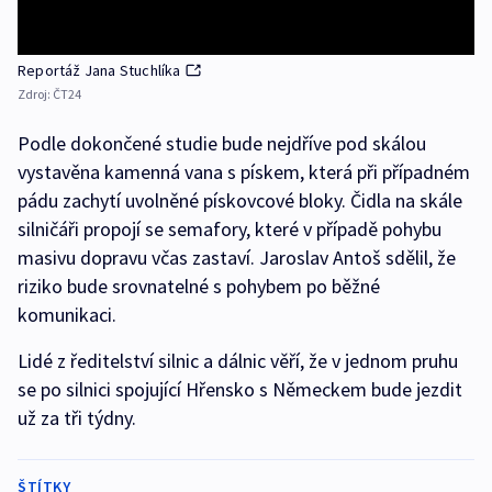
Reportáž Jana Stuchlíka
Zdroj:
ČT24
Podle dokončené studie bude nejdříve pod skálou
vystavěna kamenná vana s pískem, která při případném
pádu zachytí uvolněné pískovcové bloky. Čidla na skále
silničáři propojí se semafory, které v případě pohybu
masivu dopravu včas zastaví. Jaroslav Antoš sdělil, že
riziko bude srovnatelné s pohybem po běžné
komunikaci.
Lidé z ředitelství silnic a dálnic věří, že v jednom pruhu
se po silnici spojující Hřensko s Německem bude jezdit
už za tři týdny.
ŠTÍTKY