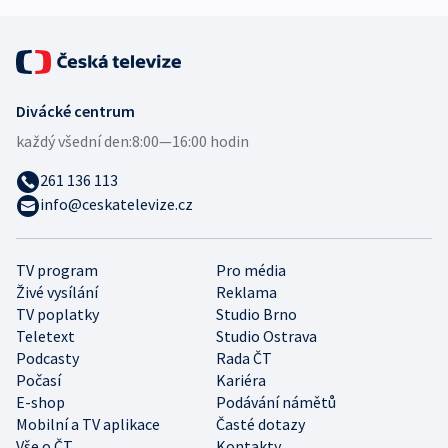
Divácké centrum
každý všední den:
8:00—16:00 hodin
261 136 113
info@ceskatelevize.cz
TV program
Pro média
Živé vysílání
Reklama
TV poplatky
Studio Brno
Teletext
Studio Ostrava
Podcasty
Rada ČT
Počasí
Kariéra
E-shop
Podávání námětů
Mobilní a TV aplikace
Časté dotazy
Vše o ČT
Kontakty