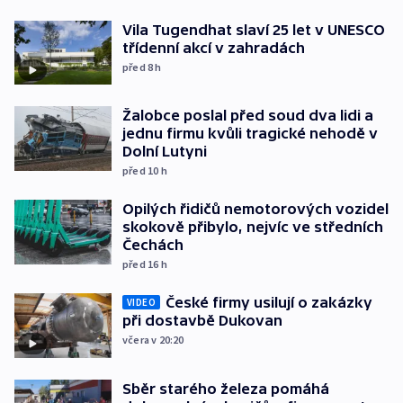
Vila Tugendhat slaví 25 let v UNESCO
třídenní akcí v zahradách
před 8
h
Žalobce poslal před soud dva lidi a
jednu firmu kvůli tragické nehodě v
Dolní Lutyni
před 10
h
Opilých řidičů nemotorových vozidel
skokově přibylo, nejvíc ve středních
Čechách
před 16
h
České firmy usilují o zakázky
VIDEO
při dostavbě Dukovan
včera v 20:20
Sběr starého železa pomáhá