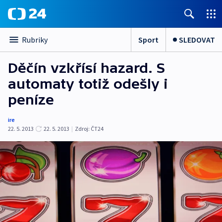
Sport
SLEDOVAT
Rubriky
Děčín vzkřísí hazard. S
automaty totiž odešly i
peníze
ire
22. 5. 2013
22. 5. 2013
|
Zdroj:
ČT24