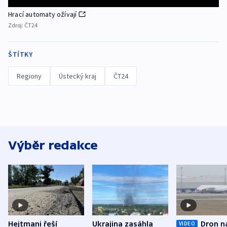
Hrací automaty ožívají
Zdroj:
ČT24
ŠTÍTKY
Regiony
Ústecký kraj
ČT24
Výběr redakce
Hejtmani řeší
Ukrajina zasáhla
Dron n
VIDEO