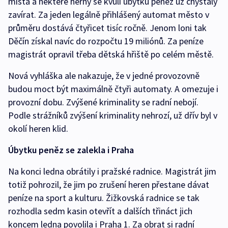
místa a některé herny se kvůli úbytku peněz už chystaly
zavírat. Za jeden legálně přihlášený automat město v
průměru dostává čtyřicet tisíc ročně. Jenom loni tak
Děčín získal navíc do rozpočtu 19 miliónů. Za peníze
magistrát opravil třeba dětská hřiště po celém městě.
Nová vyhláška ale nakazuje, že v jedné provozovně
budou moct být maximálně čtyři automaty. A omezuje i
provozní dobu. Zvýšené kriminality se radní nebojí.
Podle strážníků zvýšení kriminality nehrozí, už dřív byl v
okolí heren klid.
Úbytku peněz se zalekla i Praha
Na konci ledna obrátily i pražské radnice. Magistrát jim
totiž pohrozil, že jim po zrušení heren přestane dávat
peníze na sport a kulturu. Žižkovská radnice se tak
rozhodla sedm kasin otevřít a dalších třináct jich
koncem ledna povolila i Praha 1. Za obrat si radní