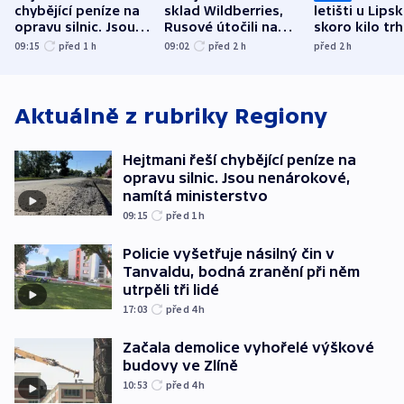
chybějící peníze na
sklad Wildberries,
letišti u Lips
opravu silnic. Jsou
Rusové útočili na
skoro kilo trh
nenárokové, namítá
trh, hasiče či
indicie ukazuj
09:15
před 1
h
09:02
před 2
h
před 2
h
ministerstvo
stadion
Rusko
Aktuálně z rubriky
Regiony
Hejtmani řeší chybějící peníze na
opravu silnic. Jsou nenárokové,
namítá ministerstvo
09:15
před 1
h
Policie vyšetřuje násilný čin v
Tanvaldu, bodná zranění při něm
utrpěli tři lidé
17:03
před 4
h
Začala demolice vyhořelé výškové
budovy ve Zlíně
10:53
před 4
h