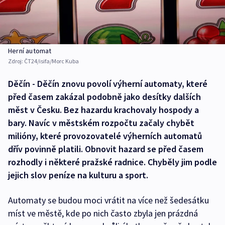
Herní automat
Zdroj:
ČT24/isifa/Morc Kuba
Děčín - Děčín znovu povolí výherní automaty, které
před časem zakázal podobně jako desítky dalších
měst v Česku. Bez hazardu krachovaly hospody a
bary. Navíc v městském rozpočtu začaly chybět
milióny, které provozovatelé výherních automatů
dřív povinně platili. Obnovit hazard se před časem
rozhodly i některé pražské radnice. Chyběly jim podle
jejich slov peníze na kulturu a sport.
Automaty se budou moci vrátit na více než šedesátku
míst ve městě, kde po nich často zbyla jen prázdná