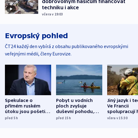
dobrovolným hasičům financovat
techniku i akce
včera v 19:03
Evropský pohled
ČT24 každý den vybírá z obsahu publikovaného evropskými
veřejnými médii, členy Eurovize.
Spekulace o
Pobyt u vodních
Jiný jazyk i t
přímém ruském
ploch zvyšuje
Ve Francii
útoku jsou pošetilé,
duševní pohodu,
spolupracují h
míní estonský
ukázala
různých zemí
před 5
h
před 15
h
včera v 15:30
bezpečnostní
mezinárodní studie
expert