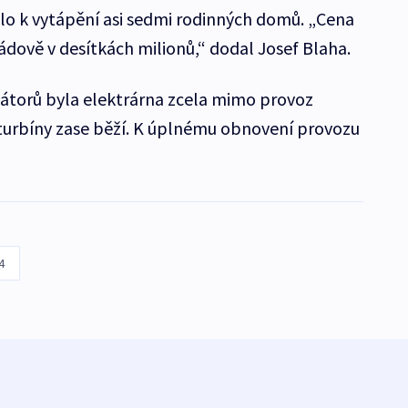
lo k vytápění asi sedmi rodinných domů. „Cena
ádově v desítkách milionů,“ dodal Josef Blaha.
mátorů byla elektrárna zcela mimo provoz
turbíny zase běží. K úplnému obnovení provozu
4