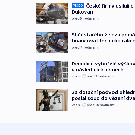
České firmy usilují 
VIDEO
Dukovan
před 5
hodinami
Sběr starého železa pom
financovat techniku i akc
před 7
hodinami
Demolice vyhořelé výškov
v následujících dnech
včera
před 9
hodinami
Za dotační podvod ohled
poslal soud do vězení dv
včera
před 10
hodinami