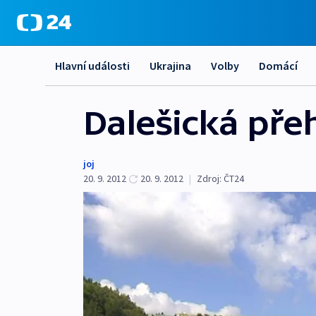
Hlavní události
Ukrajina
Volby
Domácí
Dalešická přeh
joj
20. 9. 2012
20. 9. 2012
|
Zdroj:
ČT24