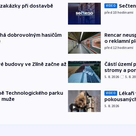
o zakázky při dostavbě
Sečten
VIDEO
před 10
hodinami
áhá dobrovolným hasičům
Rencar neusp
e
o reklamní p
před 12
hodinami
é budovy ve Zlíně začne až
Částí území 
stromy a pon
5. 8. 2026
5. 8. 2
ně Technologického parku
Lékaři 
VIDEO
a muže
pokousaných
5. 8. 2026