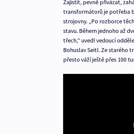
Zajistit, pevně přivázat, zah
transformátorů je potřeba b
strojovny. „Po rozborce těc
stavu. Během jednoho až dvo
třech,“ uvedl vedoucí odděle
Bohuslav Seitl. Ze starého tr
přesto váží ještě přes 100 t