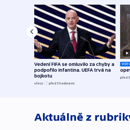
Vedení FIFA se omluvilo za chyby a
VIDE
podpořilo Infantina. UEFA trvá na
opev
bojkotu
před 
včera
před 3
hodinami
Aktuálně z rubri