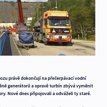
vozu právě dokončují na přečerpávací vodní
měně generátorů a opravě turbín zbývá vyměnit
y. Nové dnes připojovali a odváželi ty staré.