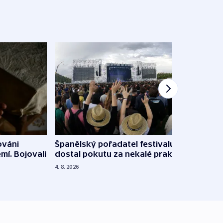
Španělský pořadatel festivalu
ováni
Lesn
dostal pokutu za nekalé praktiky
mí. Bojovali
dopa
zdrav
4. 8. 2026
4. 8. 20