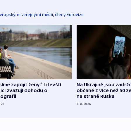
vropskými veřejnými médii, členy Eurovize.
íme zapojit ženy.“ Litevští
Na Ukrajině jsou zadrž
tici zvažují dohodu o
občané z více než 50 ze
ografii
na straně Ruska
026
5. 8. 2026