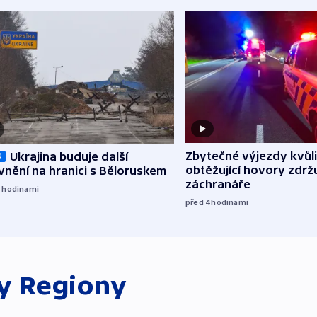
Zbytečné výjezdy kvůli
Ukrajina buduje další
O
obtěžující hovory zdržu
nění na hranici s Běloruskem
záchranáře
3
hodinami
před 4
hodinami
ky
Regiony