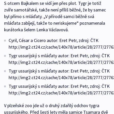
S otcem Bajkalem se vidí jen přes plot. Tygr je totiž
zvíře samotářské, takže není příliš běžné, že by samec
byl přímo s mláďaty. „V přírodě samci běžně svá
mláďata zabíjejí, takže to neriskujeme“ poznamenala
kurátorka šelem Lenka Václavová.
Cyril, César a Cicero autor: Eret Petr, zdroj: ČTK
http://img2.ct24.cz/cache/140x78/article/28/2777/2776
Tygr ussurijský s mláďaty autor: Eret Petr, zdroj: ČTK
http://img2.ct24.cz/cache/140x78/article/28/2777/2776
Tygr ussurijský s mláďaty autor: Eret Petr, zdroj: ČTK
http://img2.ct24.cz/cache/140x78/article/28/2777/2776
Tygr ussurijský s mláďaty autor: Eret Petr, zdroj: ČTK
http://img2.ct24.cz/cache/140x78/article/28/2777/2776
V plzeňské zoo jde už o druhý zdařilý odchov tygra
ussurijského. Před šesti lety měla samice Tsamara dvě