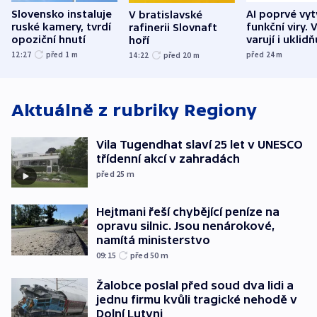
Slovensko instaluje
AI poprvé vyt
V bratislavské
ruské kamery, tvrdí
funkční viry. 
rafinerii Slovnaft
opoziční hnutí
varují i uklidň
hoří
12:27
před 1
m
před 24
m
14:22
před 20
m
Aktuálně z rubriky
Regiony
Vila Tugendhat slaví 25 let v UNESCO
třídenní akcí v zahradách
před 25
m
Hejtmani řeší chybějící peníze na
opravu silnic. Jsou nenárokové,
namítá ministerstvo
09:15
před 50
m
Žalobce poslal před soud dva lidi a
jednu firmu kvůli tragické nehodě v
Dolní Lutyni