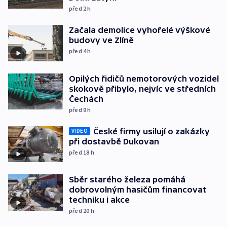
před 2
h
Začala demolice vyhořelé výškové
budovy ve Zlíně
před 4
h
Opilých řidičů nemotorových vozidel
skokově přibylo, nejvíc ve středních
Čechách
před 9
h
České firmy usilují o zakázky
VIDEO
při dostavbě Dukovan
před 18
h
Sběr starého železa pomáhá
dobrovolným hasičům financovat
techniku i akce
před 20
h