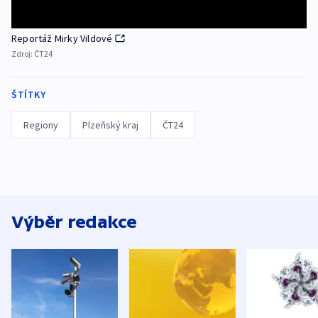
Reportáž Mirky Vildové
Zdroj:
ČT24
ŠTÍTKY
Regiony
Plzeňský kraj
ČT24
Výběr redakce