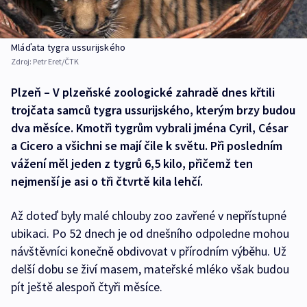
Mláďata tygra ussurijského
Zdroj:
Petr Eret/ČTK
Plzeň – V plzeňské zoologické zahradě dnes křtili
trojčata samců tygra ussurijského, kterým brzy budou
dva měsíce. Kmotři tygrům vybrali jména Cyril, César
a Cicero a všichni se mají čile k světu. Při posledním
vážení měl jeden z tygrů 6,5 kilo, přičemž ten
nejmenší je asi o tři čtvrtě kila lehčí.
Až doteď byly malé chlouby zoo zavřené v nepřístupné
ubikaci. Po 52 dnech je od dnešního odpoledne mohou
návštěvníci konečně obdivovat v přírodním výběhu. Už
delší dobu se živí masem, mateřské mléko však budou
pít ještě alespoň čtyři měsíce.