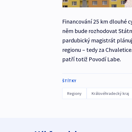
Financování 25 km dlouhé cy
něm bude rozhodovat Státní 
pardubický magistrát plánuje
regionu – tedy za Chvaleti
patří totiž Povodí Labe.
ŠTÍTKY
Regiony
Královéhradecký kraj