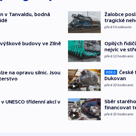
čin v Tanvaldu, bodná
Žalobce posla
lidé
tragické neh
před 5
hodinami
Opilých řidi
 výškové budovy ve Zlíně
nejvíc ve st
před 12
hodinami
České 
íze na opravu silnic. Jsou
VIDEO
Dukovan
terstvo
před 22
hodinami
Sběr staréh
t v UNESCO třídenní akcí v
financovat t
před 23
hodinami