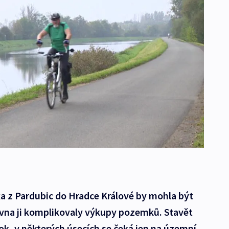
a z Pardubic do Hradce Králové by mohla být
vna ji komplikovaly výkupy pozemků. Stavět
rok, v některých úsecích se čeká jen na územní