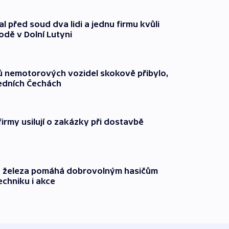
l před soud dva lidi a jednu firmu kvůli
odě v Dolní Lutyni
čů nemotorových vozidel skokově přibylo,
ředních Čechách
firmy usilují o zakázky při dostavbě
o železa pomáhá dobrovolným hasičům
echniku i akce