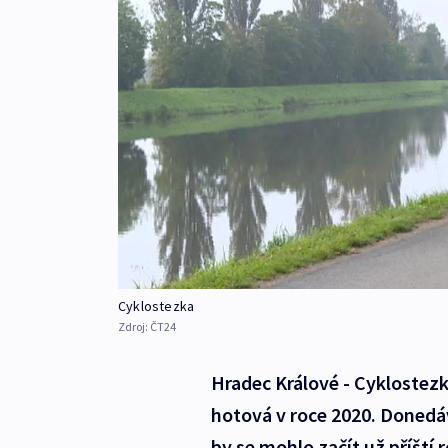
Cyklostezka
Zdroj:
ČT24
Hradec Králové - Cyklostezk
hotová v roce 2020. Donedá
by se mohlo začít už příští 