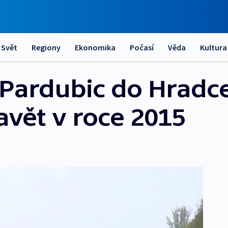
Svět
Regiony
Ekonomika
Počasí
Věda
Kultura
 Pardubic do Hradce
avět v roce 2015