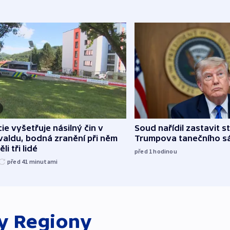
cie vyšetřuje násilný čin v
Soud nařídil zastavit s
aldu, bodná zranění při něm
Trumpova tanečního s
li tři lidé
před 1
hodinou
před 41
minutami
ky
Regiony