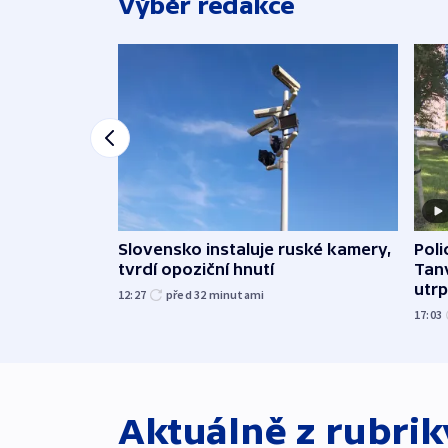
Výběr redakce
Slovensko instaluje ruské kamery,
Poli
tvrdí opoziční hnutí
Tanv
utrpě
12:27
před 32
minutami
17:03
Aktuálně z rubri