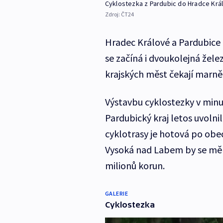
Cyklostezka z Pardubic do Hradce Král
Zdroj:
ČT24
Hradec Králové a Pardubice u
se začíná i dvoukolejná žele
krajských měst čekají marně 
Výstavbu cyklostezky v minu
Pardubický kraj letos uvolni
cyklotrasy je hotová po obe
Vysoká nad Labem by se měla
milionů korun.
GALERIE
Cyklostezka