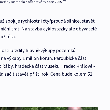
ové by se mohla začít stavět v roce 2015
ž spojuje rychlostní čtyřproudá silnice, stavět
zniční trať. Na stavbu cyklostezky ale obyvatelé
už léta.
losti brzdily hlavně výkupy pozemků.
l na výkupy 1 milion korun. Pardubická část
c Ráby, hradecká část v úseku Hradec Králové -
 začít stavět příští rok. Cena bude kolem 52