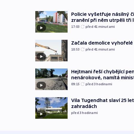
Policie vyšetřuje násilný 
zranění při něm utrpěli tři 
17:03
před 41
minutami
Začala demolice vyhořelé
10:53
před 41
minutami
Hejtmani řeší chybějící pen
nenárokové, namítá minis
09:15
před 3
hodinami
Vila Tugendhat slaví 25 le
zahradách
před 3
hodinami