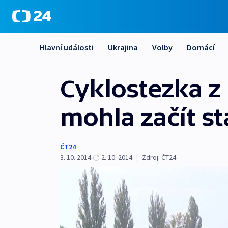
Hlavní události
Ukrajina
Volby
Domácí
Cyklostezka z
mohla začít st
ČT24
3. 10. 2014
2. 10. 2014
|
Zdroj:
ČT24