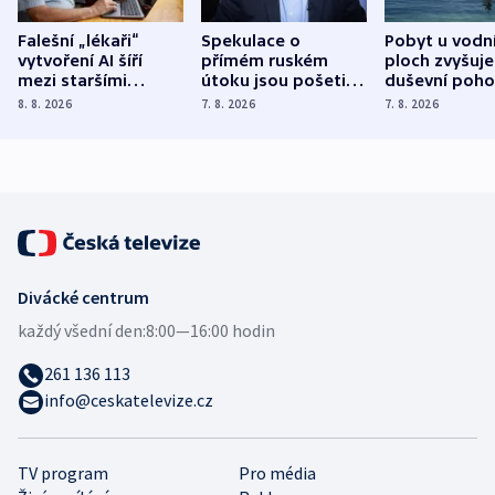
Falešní „lékaři“
Spekulace o
Pobyt u vodn
vytvoření AI šíří
přímém ruském
ploch zvyšuje
mezi staršími
útoku jsou pošetilé,
duševní poho
Poláky nebezpečné
míní estonský
ukázala
8. 8. 2026
7. 8. 2026
7. 8. 2026
zdravotní rady
bezpečnostní
mezinárodní 
expert
Divácké centrum
každý všední den:
8:00—16:00 hodin
261 136 113
info@ceskatelevize.cz
TV program
Pro média