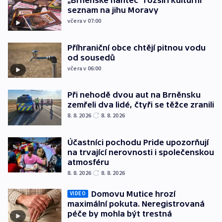
„Brněnské hantec“ rozšíří kulturní
seznam na jihu Moravy
včera v 07:00
Příhraniční obce chtějí pitnou vodu
od sousedů
včera v 06:00
Při nehodě dvou aut na Brněnsku
zemřeli dva lidé, čtyři se těžce zranili
8. 8. 2026
8. 8. 2026
Účastníci pochodu Pride upozorňují
na trvající nerovnosti i společenskou
atmosféru
8. 8. 2026
8. 8. 2026
Domovu Mutice hrozí
VIDEO
maximální pokuta. Neregistrovaná
péče by mohla být trestná