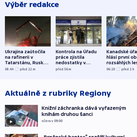
Výběr redakce
Ukrajina zaútočila
Kontrola na Úřadu
Kanadské úř
na rafinerii v
práce zjistila
hlásí první o
Tatarstánu, Rusko
nedostatky v
rozsáhlých le
udeřilo na Sumy a
účetnictví za 5,6
požárů
08:44
před 22
m
před 56
m
06:20
před 2
h
Oděsu
miliardy
Aktuálně z rubriky
Regiony
Knižní záchranka dává vyřazeným
knihám druhou šanci
včera v 09:00