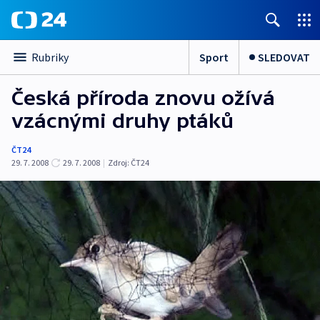
Sport
SLEDOVAT
Rubriky
Česká příroda znovu ožívá
vzácnými druhy ptáků
ČT24
29. 7. 2008
29. 7. 2008
|
Zdroj:
ČT24