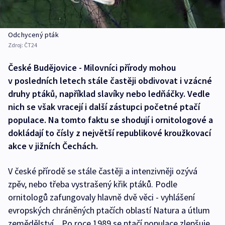
Odchycený pták
Zdroj:
ČT24
České Budějovice - Milovníci přírody mohou
v posledních letech stále častěji obdivovat i vzácné
druhy ptáků, například slavíky nebo ledňáčky. Vedle
nich se však vracejí i další zástupci početné ptačí
populace. Na tomto faktu se shodují i ornitologové a
dokládají to čísly z největší republikové kroužkovací
akce v jižních Čechách.
V české přírodě se stále častěji a intenzivněji ozývá
zpěv, nebo třeba vystrašený křik ptáků. Podle
ornitologů zafungovaly hlavně dvě věci - vyhlášení
evropských chráněných ptačích oblastí Natura a útlum
zemědělství. „Po roce 1989 se ptačí populace zlepšuje.