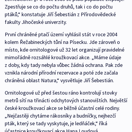
Zpestřuje se co do počtu druhů, tak i co do počtu
ptáků,“ konstatuje Jiří Šebestián z Přírodovědecké
fakulty Jihočeské univerzity.
První chráněné ptačí území vyhlásil stát v roce 2004
kolem Řežabineckých tůní na Písecku. Jde zároveň o
místo, kde ornitologové už 32 let organizují pravidelné
mimořádně rozsáhlé kroužkovací akce. „Máme údaje
z doby, kdy tady nebyla vůbec žádná ochrana. Pak zde
vznikla národní přírodní rezervace a poté zde začala
chráněná oblast Natura,“ vysvětluje Jiří Šebestián.
Ornitologové už před šestou ráno kontrolují stovky
metrů sítí na třinácti odchytových stanovištích. Největší
české kroužkovací akce se běžně účastní celé rodiny.
„Nejčastěji chytáme rákosníky a budníčky, nejhezčí
pták, který se tady vyskytuje, je ledňáček,“ říká
účastnice kroužkovací akce Hana Loudová.