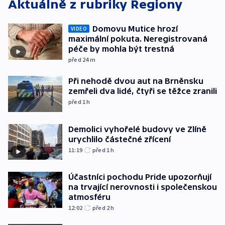
Aktuálně z rubriky
Regiony
Domovu Mutice hrozí
VIDEO
maximální pokuta. Neregistrovaná
péče by mohla být trestná
před 24
m
Při nehodě dvou aut na Brněnsku
zemřeli dva lidé, čtyři se těžce zranili
před 1
h
Demolici vyhořelé budovy ve Zlíně
urychlilo částečné zřícení
11:19
před 1
h
Účastníci pochodu Pride upozorňují
na trvající nerovnosti i společenskou
atmosféru
12:02
před 2
h