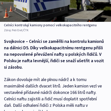
Celníci kontrolují kamiony pomocí velkokapacitního rentgenu
Zdroj:
Petr Eret/ČTK
Svojkovice – Celníci se zaměřili na kontrolu kamionů
na dálnici D5. Díky velkokapacitnímu rentgenu přišli
na nepovolené převážení nafty u polských řidičů. V
Polsku je nafta levnější, řidiči se snaží ušetřit a vozit
si zásobu.
Zákon dovoluje mít ale plnou nádrž a k tomu
maximálně dalších dvacet litrů. Jeden kamion vezl ve
vestavěné přídavné nádrži dokonce 166 litrů nafty.
Celníci naftu zajistili a řidič musí doplatit spotřební
daň. Další odhalení řidiči z Polska měli naftu v