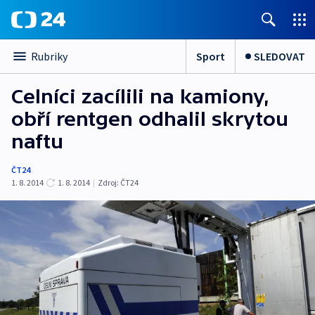
Sport
SLEDOVAT
Rubriky
Celníci zacílili na kamiony,
obří rentgen odhalil skrytou
naftu
ČT24
1. 8. 2014
1. 8. 2014
|
Zdroj:
ČT24