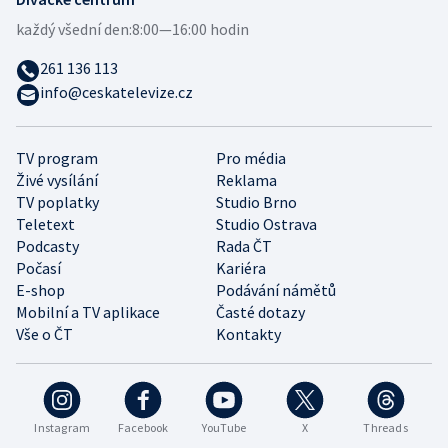
každý všední den:
8:00—16:00 hodin
261 136 113
info@ceskatelevize.cz
TV program
Pro média
Živé vysílání
Reklama
TV poplatky
Studio Brno
Teletext
Studio Ostrava
Podcasty
Rada ČT
Počasí
Kariéra
E-shop
Podávání námětů
Mobilní a TV aplikace
Časté dotazy
Vše o ČT
Kontakty
Instagram
Facebook
YouTube
X
Threads