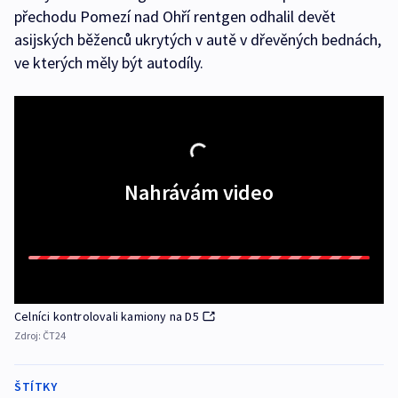
přechodu Pomezí nad Ohří rentgen odhalil devět
asijských běženců ukrytých v autě v dřevěných bednách,
ve kterých měly být autodíly.
Nahrávám video
Celníci kontrolovali kamiony na D5
Zdroj:
ČT24
ŠTÍTKY