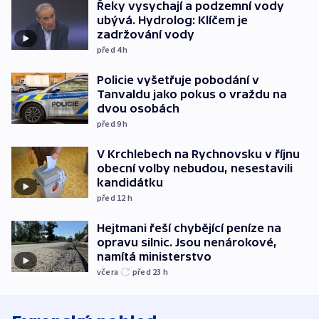
Řeky vysychají a podzemní vody
ubývá. Hydrolog: Klíčem je
zadržování vody
před 4
h
Policie vyšetřuje pobodání v
Tanvaldu jako pokus o vraždu na
dvou osobách
před 9
h
V Krchlebech na Rychnovsku v říjnu
obecní volby nebudou, nesestavili
kandidátku
před 12
h
Hejtmani řeší chybějící peníze na
opravu silnic. Jsou nenárokové,
namítá ministerstvo
včera
před 23
h