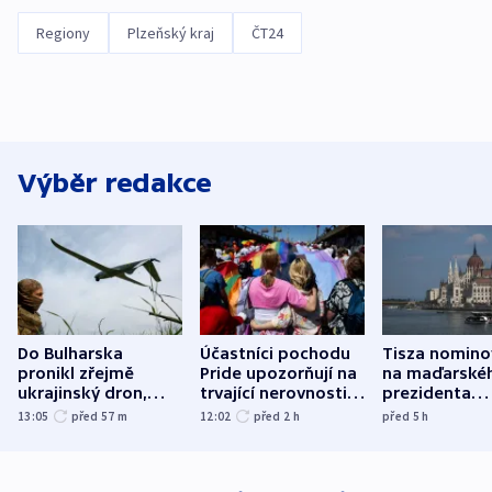
Regiony
Plzeňský kraj
ČT24
Výběr redakce
Do Bulharska
Účastníci pochodu
Tisza nomino
pronikl zřejmě
Pride upozorňují na
na maďarské
ukrajinský dron,
trvající nerovnosti i
prezidenta
explodoval kilometr
společenskou
bývalého šéf
13:05
před 57
m
12:02
před 2
h
před 5
h
od plynovodu
atmosféru
nejvyššího s