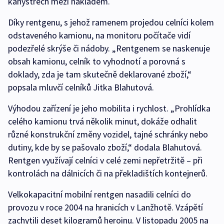
kanystrech mezi nákladem.
Díky rentgenu, s jehož ramenem projedou celníci kolem
odstaveného kamionu, na monitoru počítače vidí
podezřelé skrýše či nádoby. „Rentgenem se naskenuje
obsah kamionu, celník to vyhodnotí a porovná s
doklady, zda je tam skutečně deklarované zboží,“
popsala mluvčí celníků Jitka Blahutová.
Výhodou zařízení je jeho mobilita i rychlost. „Prohlídka
celého kamionu trvá několik minut, dokáže odhalit
různé konstrukční změny vozidel, tajné schránky nebo
dutiny, kde by se pašovalo zboží,“ dodala Blahutová.
Rentgen využívají celníci v celé zemi nepřetržitě – při
kontrolách na dálnicích či na překladištích kontejnerů.
Velkokapacitní mobilní rentgen nasadili celníci do
provozu v roce 2004 na hranicích v Lanžhotě. Vzápětí
zachytili deset kilogramů heroinu. V listopadu 2005 na