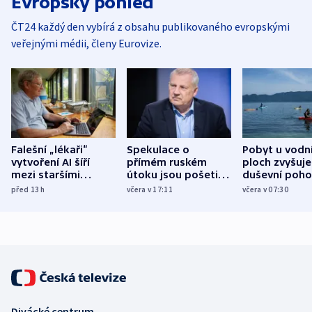
Evropský pohled
ČT24 každý den vybírá z obsahu publikovaného evropskými
veřejnými médii, členy Eurovize.
Falešní „lékaři“
Spekulace o
Pobyt u vodn
vytvoření AI šíří
přímém ruském
ploch zvyšuje
mezi staršími
útoku jsou pošetilé,
duševní poho
Poláky nebezpečné
míní estonský
ukázala
před 13
h
včera v 17:11
včera v 07:30
zdravotní rady
bezpečnostní
mezinárodní 
expert
Divácké centrum