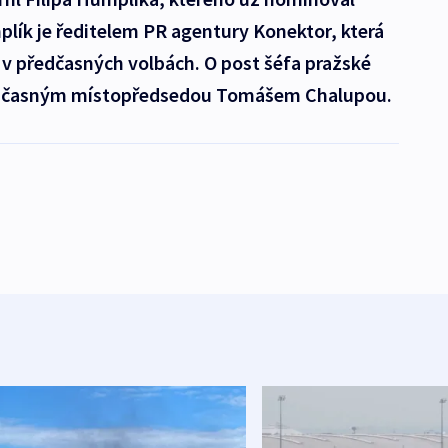
lík je ředitelem PR agentury Konektor, která
v předčasných volbách. O post šéfa pražské
oučasným místopředsedou Tomášem Chalupou.