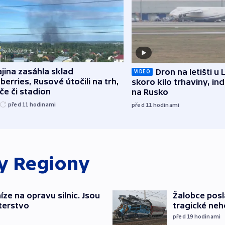
jina zasáhla sklad
Dron na letišti u 
VIDEO
berries, Rusové útočili na trh,
skoro kilo trhaviny, ind
če či stadion
na Rusko
před 11
hodinami
před 11
hodinami
ky
Regiony
íze na opravu silnic. Jsou
Žalobce posla
terstvo
tragické neh
před 19
hodinami