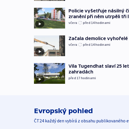
Policie vyšetřuje násilný 
zranění při něm utrpěli tři 
včera
před 14
hodinami
Začala demolice vyhořelé
včera
před 14
hodinami
Vila Tugendhat slaví 25 le
zahradách
před 17
hodinami
Evropský pohled
ČT24 každý den vybírá z obsahu publikovaného e