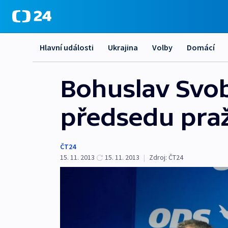
Hlavní události
Ukrajina
Volby
Domácí
Bohuslav Svo
předsedu pra
ČT24
15. 11. 2013
15. 11. 2013
|
Zdroj:
ČT24