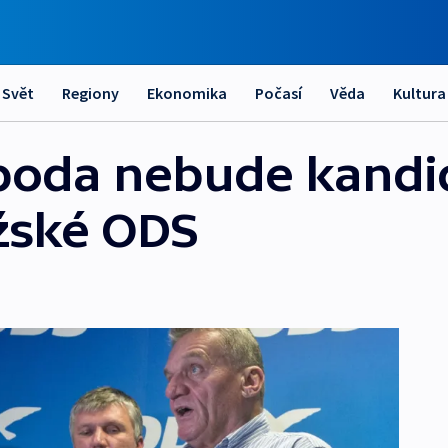
Svět
Regiony
Ekonomika
Počasí
Věda
Kultura
boda nebude kandi
žské ODS