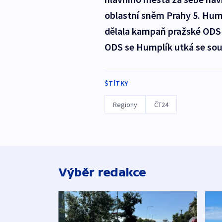
oblastní sněm Prahy 5. Hump
dělala kampaň pražské ODS 
ODS se Humplík utká se s
ŠTÍTKY
Regiony
ČT24
Výběr redakce