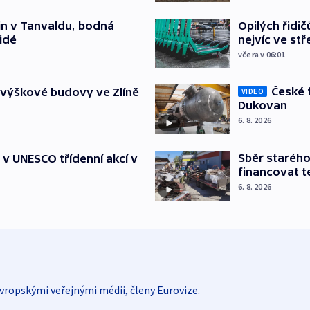
Opilých řidi
čin v Tanvaldu, bodná
nejvíc ve st
lidé
včera v 06:01
České 
 výškové budovy ve Zlíně
VIDEO
Dukovan
6. 8. 2026
Sběr staréh
t v UNESCO třídenní akcí v
financovat t
6. 8. 2026
vropskými veřejnými médii, členy Eurovize.