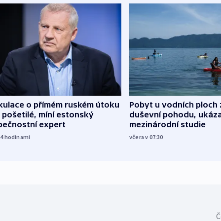
kulace o přímém ruském útoku
Pobyt u vodních ploch 
 pošetilé, míní estonský
duševní pohodu, ukáza
pečnostní expert
mezinárodní studie
14
hodinami
včera v 07:30
Č