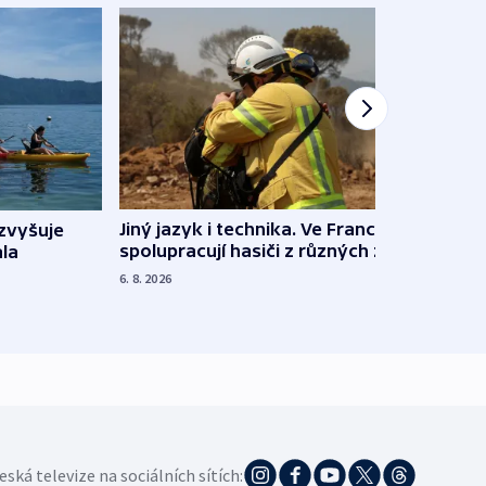
Jiný jazyk i technika. Ve Francii
zvyšuje
„Musí
spolupracují hasiči z různých zemí
la
polit
demo
6. 8. 2026
5. 8. 20
eská televize na sociálních sítích: