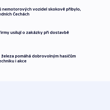
čů nemotorových vozidel skokově přibylo,
ředních Čechách
firmy usilují o zakázky při dostavbě
o železa pomáhá dobrovolným hasičům
echniku i akce