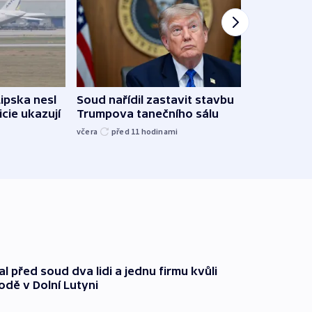
Lipska nesl
Soud nařídil zastavit stavbu
Žido
icie ukazují
Trumpova tanečního sálu
břehu
kriti
včera
před 11
hodinami
před 1
l před soud dva lidi a jednu firmu kvůli
odě v Dolní Lutyni