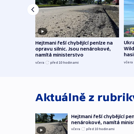
Ukra
Hejtmani řeší chybějící peníze na
Wild
opravu silnic. Jsou nenárokové,
hasi
namítá ministerstvo
včera
včera
před 10
hodinami
Aktuálně z rubri
Hejtmani řeší chybějící pen
nenárokové, namítá minis
včera
před 10
hodinami