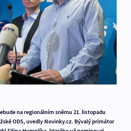
ebude na regionálním sněmu 21. listopadu
žské ODS, uvedly Novinky.cz. Bývalý primátor
rhl Filipa Humplíka, kterého už nominoval