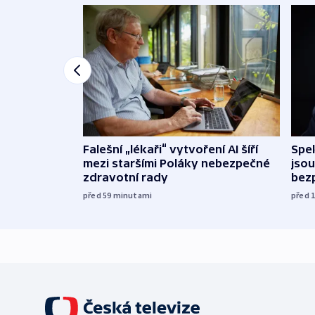
Falešní „lékaři“ vytvoření AI šíří
Spe
mezi staršími Poláky nebezpečné
jsou
zdravotní rady
bez
před 59
minutami
před 