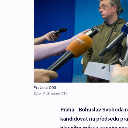
Pražská ODS
Zdroj:
Vít Šimánek/ČTK
Praha - Bohuslav Svoboda n
kandidovat na předsedu pra
hlavního města za sebe nav