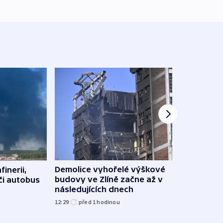
Demolice vyhořelé výškové
finerii,
Za d
budovy ve Zlíně začne až v
 či autobus
Tech
následujících dnech
soud
12:29
před 1
hodinou
15:19