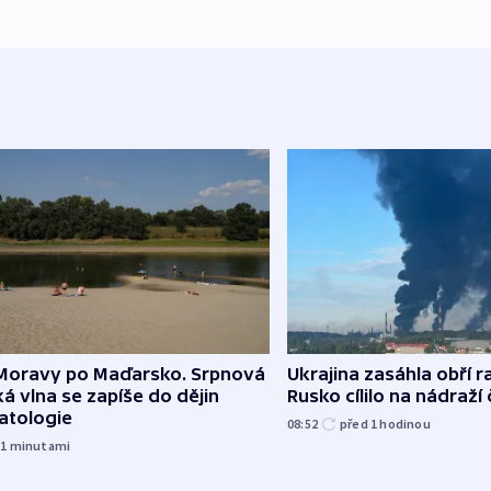
Moravy po Maďarsko. Srpnová
Ukrajina zasáhla obří ra
á vlna se zapíše do dějin
Rusko cílilo na nádraží
atologie
08:52
před 1
hodinou
51
minutami