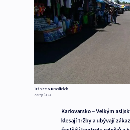
Tržnice v Kraslicích
Zdroj:
ČT24
Karlovarsko – Velkým asijsk
klesají tržby a ubývají záka
častější kontroly celníků a h