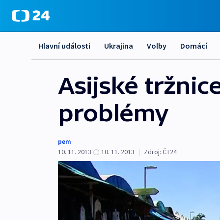
Hlavní události
Ukrajina
Volby
Domácí
Asijské tržni
problémy
pem
10. 11. 2013
10. 11. 2013
|
Zdroj:
ČT24