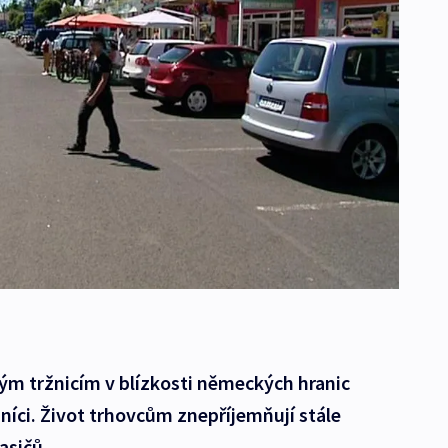
ým tržnicím v blízkosti německých hranic
zníci. Život trhovcům znepříjemňují stále
asičů.