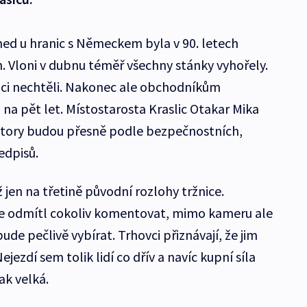
 hned u hranic s Německem byla v 90. letech
h. Vloni v dubnu téměř všechny stánky vyhořely.
ici nechtěli. Nakonec ale obchodníkům
na pět let. Místostarosta Kraslic Otakar Mika
story budou přesně podle bezpečnostních,
edpisů.
 jen na třetině původní rozlohy tržnice.
ce odmítl cokoliv komentovat, mimo kameru ale
ude pečlivě vybírat. Trhovci přiznávají, že jim
ejezdí sem tolik lidí co dřív a navíc kupní síla
ak velká.