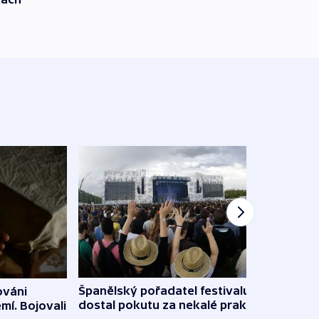
Španělský pořadatel festivalu
ováni
Lesn
dostal pokutu za nekalé praktiky
mí. Bojovali
dopa