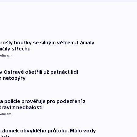
prošly bouřky se silným větrem. Lámaly
ičily střechu
odinami
v Ostravě ošetřili už patnáct lidí
 netopýry
 policie prověřuje pro podezření z
draví z nedbalosti
odinami
n zlomek obvyklého průtoku. Málo vody
dách