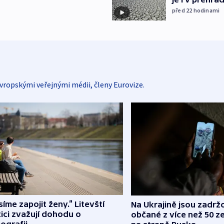
před 22
hodinami
vropskými veřejnými médii, členy Eurovize.
íme zapojit ženy.“ Litevští
Na Ukrajině jsou zadrž
tici zvažují dohodu o
občané z více než 50 ze