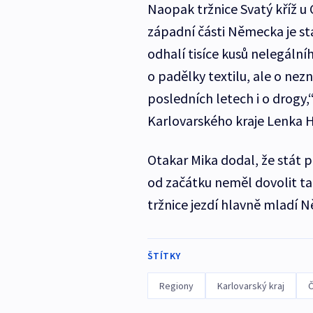
Naopak tržnice Svatý kříž u
západní části Německa je stá
odhalí tisíce kusů nelegální
o padělky textilu, ale o ne
posledních letech i o drogy
Karlovarského kraje Lenka 
Otakar Mika dodal, že stát p
od začátku neměl dovolit ta
tržnice jezdí hlavně mladí Ně
ŠTÍTKY
Regiony
Karlovarský kraj
Č