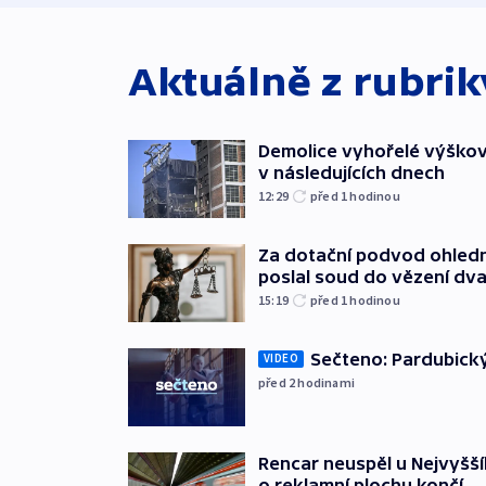
Aktuálně z rubri
Demolice vyhořelé výškov
v následujících dnech
12:29
před 1
hodinou
Za dotační podvod ohled
poslal soud do vězení dv
15:19
před 1
hodinou
Sečteno: Pardubický
VIDEO
před 2
hodinami
Rencar neuspěl u Nejvyšší
o reklamní plochu končí