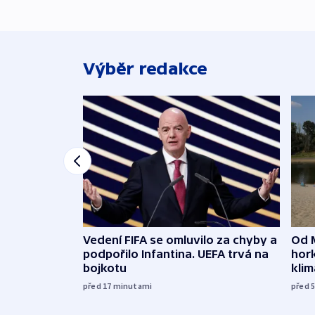
Výběr redakce
Vedení FIFA se omluvilo za chyby a
Od 
podpořilo Infantina. UEFA trvá na
hork
bojkotu
klim
před 17
minutami
před 