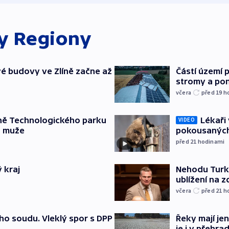
ky
Regiony
é budovy ve Zlíně začne až
Částí území 
stromy a pon
včera
před 19
h
ně Technologického parku
Lékaři 
VIDEO
a muže
pokousaných
před 21
hodinami
 kraj
Nehodu Turka
ublížení na z
včera
před 21
h
ho soudu. Vleklý spor s DPP
Řeky mají je
je i v přehra