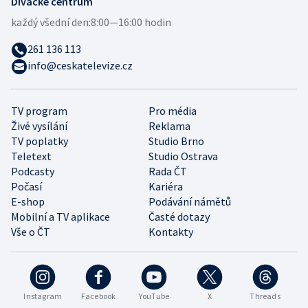
Divácké centrum
každý všední den:
8:00—16:00 hodin
261 136 113
info@ceskatelevize.cz
TV program
Pro média
Živé vysílání
Reklama
TV poplatky
Studio Brno
Teletext
Studio Ostrava
Podcasty
Rada ČT
Počasí
Kariéra
E-shop
Podávání námětů
Mobilní a TV aplikace
Časté dotazy
Vše o ČT
Kontakty
Instagram
Facebook
YouTube
X
Threads