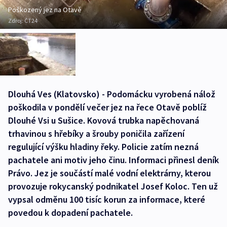
Poškozený jez na Otavě
Zdroj:
ČT24
Dlouhá Ves (Klatovsko) - Podomácku vyrobená nálož
poškodila v pondělí večer jez na řece Otavě poblíž
Dlouhé Vsi u Sušice. Kovová trubka napěchovaná
trhavinou s hřebíky a šrouby poničila zařízení
regulující výšku hladiny řeky. Policie zatím nezná
pachatele ani motiv jeho činu. Informaci přinesl deník
Právo. Jez je součástí malé vodní elektrárny, kterou
provozuje rokycanský podnikatel Josef Koloc. Ten už
vypsal odměnu 100 tisíc korun za informace, které
povedou k dopadení pachatele.