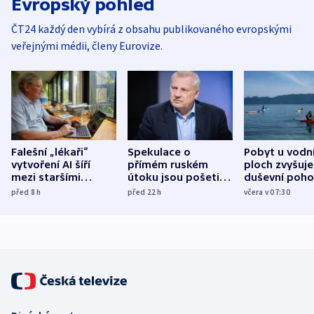
Evropský pohled
ČT24 každý den vybírá z obsahu publikovaného evropskými
veřejnými médii, členy Eurovize.
Falešní „lékaři“
Spekulace o
Pobyt u vodn
vytvoření AI šíří
přímém ruském
ploch zvyšuje
mezi staršími
útoku jsou pošetilé,
duševní poho
Poláky nebezpečné
míní estonský
ukázala
před 8
h
před 22
h
včera v 07:30
zdravotní rady
bezpečnostní
mezinárodní 
expert