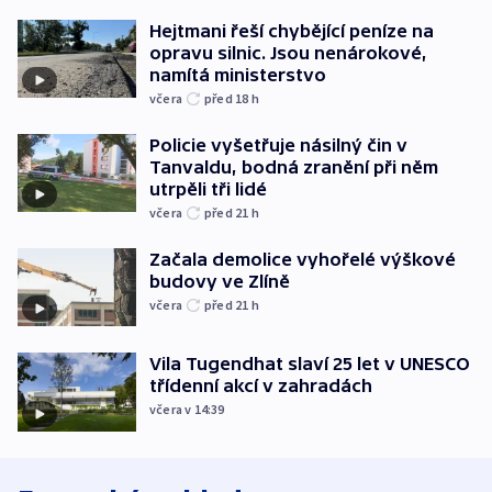
Hejtmani řeší chybějící peníze na
opravu silnic. Jsou nenárokové,
namítá ministerstvo
včera
před 18
h
Policie vyšetřuje násilný čin v
Tanvaldu, bodná zranění při něm
utrpěli tři lidé
včera
před 21
h
Začala demolice vyhořelé výškové
budovy ve Zlíně
včera
před 21
h
Vila Tugendhat slaví 25 let v UNESCO
třídenní akcí v zahradách
včera v 14:39