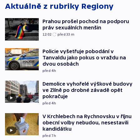
Aktuálně z rubriky
Regiony
Prahou prošel pochod na podporu
práv sexuálních menšin
12:02
před 33
m
Policie vyšetřuje pobodání v
Tanvaldu jako pokus o vraždu na
dvou osobách
před 4
h
Demolice vyhořelé výškové budovy
ve Zlíně po drobné závadě opět
pokračuje
před 4
h
V Krchlebech na Rychnovsku v říjnu
obecní volby nebudou, nesestavili
kandidátku
před 7
h