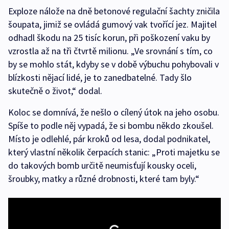
Exploze nálože na dně betonové regulační šachty zničila
šoupata, jimiž se ovládá gumový vak tvořící jez. Majitel
odhadl škodu na 25 tisíc korun, při poškození vaku by
vzrostla až na tři čtvrtě milionu. „Ve srovnání s tím, co
by se mohlo stát, kdyby se v době výbuchu pohybovali v
blízkosti nějací lidé, je to zanedbatelné. Tady šlo
skutečně o život,“ dodal.
Koloc se domnívá, že nešlo o cílený útok na jeho osobu.
Spíše to podle něj vypadá, že si bombu někdo zkoušel.
Místo je odlehlé, pár kroků od lesa, dodal podnikatel,
který vlastní několik čerpacích stanic: „Proti majetku se
do takových bomb určitě neumisťují kousky oceli,
šroubky, matky a různé drobnosti, které tam byly.“