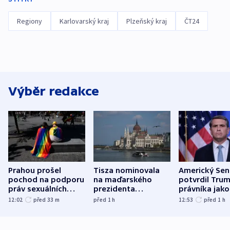
Regiony
Karlovarský kraj
Plzeňský kraj
ČT24
Výběr redakce
Prahou prošel
Tisza nominovala
Americký Sen
pochod na podporu
na maďarského
potvrdil Tru
práv sexuálních
prezidenta
právníka jako
menšin
bývalého šéfa
ministra
12:02
před 33
m
před 1
h
12:53
před 1
h
nejvyššího soudu
spravedlnost