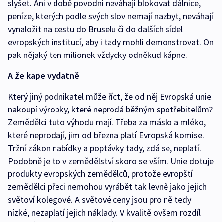
slyšet. Ani v době povodní neváhají blokovat dálnice,
peníze, kterých podle svých slov nemají nazbyt, neváhají
vynaložit na cestu do Bruselu či do dalších sídel
evropských institucí, aby i tady mohli demonstrovat. On
pak nějaký ten milionek vždycky odněkud kápne.
A že kape vydatně
Který jiný podnikatel může říct, že od něj Evropská unie
nakoupí výrobky, které neprodá běžným spotřebitelům?
Zemědělci tuto výhodu mají. Třeba za máslo a mléko,
které neprodají, jim od března platí Evropská komise.
Tržní zákon nabídky a poptávky tady, zdá se, neplatí.
Podobně je to v zemědělství skoro se vším. Unie dotuje
produkty evropských zemědělců, protože evropští
zemědělci přeci nemohou vyrábět tak levně jako jejich
světoví kolegové. A světové ceny jsou pro ně tedy
nízké, nezaplatí jejich náklady. V kvalitě ovšem rozdíl