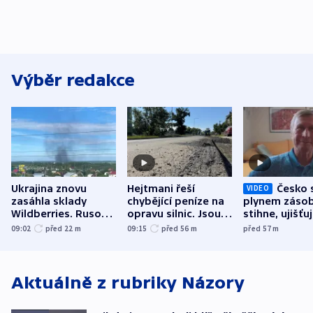
Výběr redakce
Ukrajina znovu
Hejtmani řeší
Česko 
VIDEO
zasáhla sklady
chybějící peníze na
plynem zásob
Wildberries. Rusové
opravu silnic. Jsou
stihne, ujišťu
útočili v Charkovské
nenárokové, namítá
expert. Sníže
09:02
před 22
m
09:15
před 56
m
před 57
m
oblasti
ministerstvo
však slíbit ne
Aktuálně z rubriky
Názory