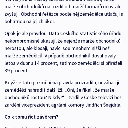
marže obchodníků na rozdíl od marží farmářů neustále
zvyšují. Obchodní řetězce podle něj zemědělce utlačují a
bohatnou na jejich úkor.
Opak je ale pravdou. Data Českého statistického úřadu
nekompromisně ukazují, že nejenže marže obchodníků
nerostou, ale klesají, navíc jsou mnohem nižší než
marže zemědělců. V případě obchodníků dosahovaly
letos v dubnu 14 procent, zatímco zemědělci si přiráželi
39 procent.
Když se tato pozměněná pravda prozradila, neváhali ji
zemědělci nahradit další lží. „Oni, že říkali, že marže
obchodníků rostou? Nikdy!“ - tvrdil v České televizi bez
zardění viceprezident agrární komory Jindřich Šnejdrla.
Co k tomu říct závěrem?