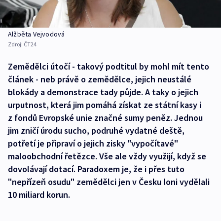
Alžběta Vejvodová
Zdroj:
ČT24
Zemědělci útočí - takový podtitul by mohl mít tento
článek - neb právě o zemědělce, jejich neustálé
blokády a demonstrace tady půjde. A taky o jejich
urputnost, která jim pomáhá získat ze státní kasy i
z fondů Evropské unie značné sumy peněz. Jednou
jim zničí úrodu sucho, podruhé vydatné deště,
potřetí je připraví o jejich zisky "vypočítavé"
maloobchodní řetězce. Vše ale vždy využijí, když se
dovolávají dotací. Paradoxem je, že i přes tuto
"nepřízeň osudu" zemědělci jen v Česku loni vydělali
10 miliard korun.