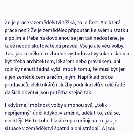
Že je práce v zemědělství těžká, to je fakt. Ale která
práce není? Že je zemědělec připoután ke svému statku
a polím a třeba na dovolenou se jen tak nedostane, je
také neoddiskutovatelná pravda. Vše je ale věcí volby.
Tak, jak se někdo rozhodne vystudovat vysokou školu a
být třeba architektem, lékařem nebo právníkem, ani
rolníky nenutí žádná vyšší moc k tomu, že musí být jen
a jen zemědělcem a ničím jiným. Například práce
prodavačů, elektrikářů i služby podnikatelů v celé řadě
dalších odvětví jsou potřeba stejně tak.
I když mají možnost volby a mohou svůj „tolik
nepříjemný“ úděl kdykoliv změnit, udělat to, zdá se,
nechtějí. Místo toho hlasitě upozorňují na to, jak je
situace v zemědělství špatná a oni strádají. A jsou