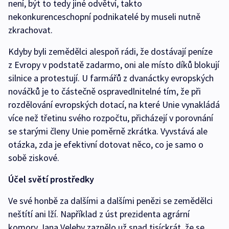
není, být to tedy jiné odvětví, takto
nekonkurenceschopní podnikatelé by museli nutně
zkrachovat.
Kdyby byli zemědělci alespoň rádi, že dostávají peníze
z Evropy v podstatě zadarmo, oni ale místo díků blokují
silnice a protestují. U farmářů z dvanáctky evropských
nováčků je to částečně ospravedlnitelné tím, že při
rozdělování evropských dotací, na které Unie vynakládá
více než třetinu svého rozpočtu, přicházejí v porovnání
se starými členy Unie poměrně zkrátka. Vyvstává ale
otázka, zda je efektivní dotovat něco, co je samo o
sobě ziskové.
Účel světí prostředky
Ve své honbě za dalšími a dalšími penězi se zemědělci
neštítí ani lží. Například z úst prezidenta agrární
komory Jana Veleby zaznělo už snad tisíckrát, že se