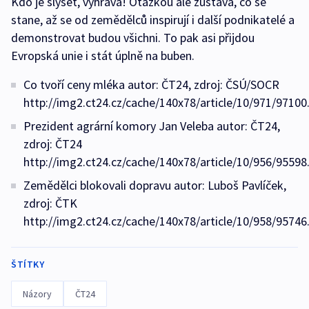
Kdo je slyšet, vyhrává! Otázkou ale zůstává, co se
stane, až se od zemědělců inspirují i další podnikatelé a
demonstrovat budou všichni. To pak asi přijdou
Evropská unie i stát úplně na buben.
Co tvoří ceny mléka autor: ČT24, zdroj: ČSÚ/SOCR
http://img2.ct24.cz/cache/140x78/article/10/971/97100
Prezident agrární komory Jan Veleba autor: ČT24,
zdroj: ČT24
http://img2.ct24.cz/cache/140x78/article/10/956/95598
Zemědělci blokovali dopravu autor: Luboš Pavlíček,
zdroj: ČTK
http://img2.ct24.cz/cache/140x78/article/10/958/95746
ŠTÍTKY
Názory
ČT24