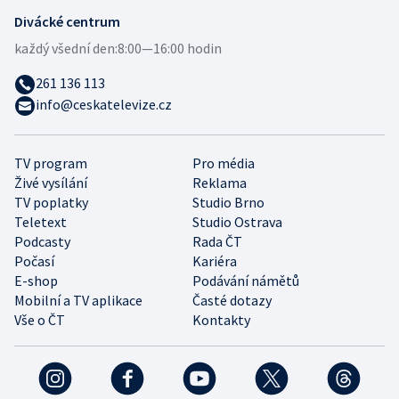
Divácké centrum
každý všední den:
8:00—16:00 hodin
261 136 113
info@ceskatelevize.cz
TV program
Pro média
Živé vysílání
Reklama
TV poplatky
Studio Brno
Teletext
Studio Ostrava
Podcasty
Rada ČT
Počasí
Kariéra
E-shop
Podávání námětů
Mobilní a TV aplikace
Časté dotazy
Vše o ČT
Kontakty