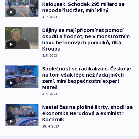
Kalousek. Schodek 295 miliard se
nepodaří udržet, míní Pilný
4. 7. 2023
Dějiny se mají připomínat pomocí
osudů a hodnot, ne v monstrózním
hávu betonových pomníků, říká
Kroupa
8. 5. 2023
Společnost se radikalizuje. Česko je
na tom však lépe než řada jiných
zemí, míní bezpečnostní expert
Mareš
4. 5. 2023
Nastal čas na plošné škrty, shodli se
ekonomka Nerudová a exministr
Kočárník
28. 4. 2023