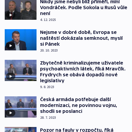
Nikdy jsme nebyli blíž příměří, míní
Vondráček. Podle Sokola u Rusů vůle
není
4. 12. 2025
Nejsme v dobré době, Evropa se
naštěstí dokázala semknout, myslí
si Pánek
20. 10. 2023
Zbytečně kriminalizujeme uživatele
psychoaktivních látek, říká Mravčík.
Frydrych se obává dopadů nové
legislativy
9. 8. 2023
Česká armáda potřebuje další
modernizaci, ne povinnou vojnu,
shodli se poslanci
28. 7. 2023
Pozor na fauly v rozpočtu, říká