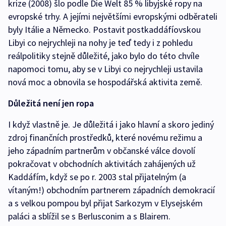
krize (2008) šlo podle Die Welt 85 % libyjské ropy na
evropské trhy. A jejími největšími evropskými odběrateli
byly Itálie a Německo. Postavit postkaddáfíovskou
Libyi co nejrychleji na nohy je teď tedy i z pohledu
reálpolitiky stejně důležité, jako bylo do této chvíle
napomoci tomu, aby se v Libyi co nejrychleji ustavila
nová moc a obnovila se hospodářská aktivita země.
Důležitá není jen ropa
I když vlastně je. Je důležitá i jako hlavní a skoro jediný
zdroj finančních prostředků, které novému režimu a
jeho západním partnerům v občanské válce dovolí
pokračovat v obchodních aktivitách zahájených už
Kaddáfím, když se po r. 2003 stal přijatelným (a
vítaným!) obchodním partnerem západních demokracií
a s velkou pompou byl přijat Sarkozym v Elysejském
paláci a sblížil se s Berlusconim a s Blairem.