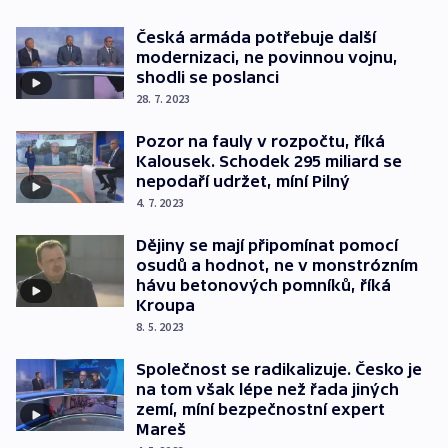
Česká armáda potřebuje další
modernizaci, ne povinnou vojnu,
shodli se poslanci
28. 7. 2023
Pozor na fauly v rozpočtu, říká
Kalousek. Schodek 295 miliard se
nepodaří udržet, míní Pilný
4. 7. 2023
Dějiny se mají připomínat pomocí
osudů a hodnot, ne v monstrózním
hávu betonových pomníků, říká
Kroupa
8. 5. 2023
Společnost se radikalizuje. Česko je
na tom však lépe než řada jiných
zemí, míní bezpečnostní expert
Mareš