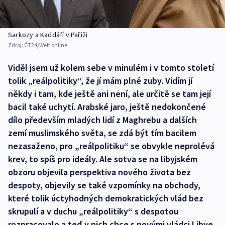
Sarkozy a Kaddáfí v Paříži
Zdroj:
ČT24/Welt online
Viděl jsem už kolem sebe v minulém i v tomto století
tolik „reálpolitiky“, že jí mám plné zuby. Vidím jí
někdy i tam, kde ještě ani není, ale určitě se tam její
bacil také uchytí. Arabské jaro, ještě nedokončené
dílo především mladých lidí z Maghrebu a dalších
zemí muslimského světa, se zdá být tím bacilem
nezasaženo, pro „reálpolitiku“ se obvykle neprolévá
krev, to spíš pro ideály. Ale sotva se na libyjském
obzoru objevila perspektiva nového života bez
despoty, objevily se také vzpomínky na obchody,
které tolik úctyhodných demokratických vlád bez
skrupulí a v duchu „reálpolitiky“ s despotou
rozpracovalo a teď v nich chce s novými vládci Libye