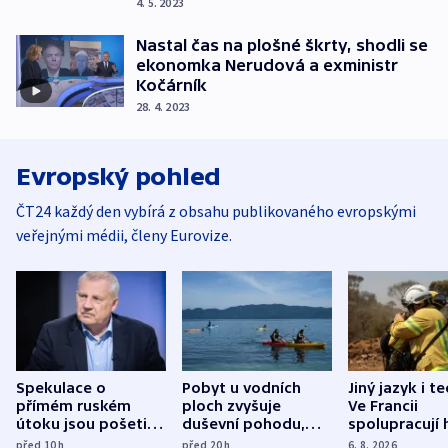
4. 5. 2023
Nastal čas na plošné škrty, shodli se
ekonomka Nerudová a exministr
Kočárník
28. 4. 2023
Evropský pohled
ČT24 každý den vybírá z obsahu publikovaného evropskými
veřejnými médii, členy Eurovize.
Spekulace o
Pobyt u vodních
Jiný jazyk i t
přímém ruském
ploch zvyšuje
Ve Francii
útoku jsou pošetilé,
duševní pohodu,
spolupracují h
míní estonský
ukázala
různých zemí
před 10
h
před 20
h
6. 8. 2026