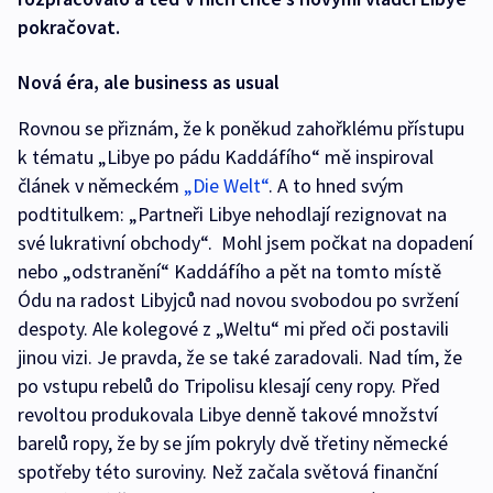
pokračovat.
Nová éra, ale business as usual
Rovnou se přiznám, že k poněkud zahořklému přístupu
k tématu „Libye po pádu Kaddáfího“ mě inspiroval
článek v německém
„Die Welt“
. A to hned svým
podtitulkem: „Partneři Libye nehodlají rezignovat na
své lukrativní obchody“. Mohl jsem počkat na dopadení
nebo „odstranění“ Kaddáfího a pět na tomto místě
Ódu na radost Libyjců nad novou svobodou po svržení
despoty. Ale kolegové z „Weltu“ mi před oči postavili
jinou vizi. Je pravda, že se také zaradovali. Nad tím, že
po vstupu rebelů do Tripolisu klesají ceny ropy. Před
revoltou produkovala Libye denně takové množství
barelů ropy, že by se jím pokryly dvě třetiny německé
spotřeby této suroviny. Než začala světová finanční