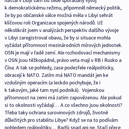
nastal v Libyi sám od sebe spořádaný vývoj
k demokratickému režimu, připomněl německý politik,
že by po občanské válce možná měla v Libyi sehrát
klíčovou roli Organizace spojených národů. Už
několikrát jsem v analýzách perspektiv dalšího vývoje
v Libyi zaregistroval obavu, že by si situace mohla
vyžádat přítomnost mezinárodních mírových jednotek.
OSN je mají v řadě zemí. Ale rozhodovací mechanismy
v OSN jsou těžkopádné, právo veta mají v RB i Rusko a
Čína. A tak se pohledy, zase podezřele reálpoliticky,
obracejí k NATO. Zatím má NATO mandát jen ke
vzdušným operacím (a leckdo pochybuje, že i
k takovým, jaké tam nyní podniká). Vojenskou
přítomnost na zemi má zatím zapovězenou. Ale pokud
si to okolnosti vyžádají… A co všechno jsou okolnosti?
Třeba taky ochrana surovinových zdrojů, životně
důležitých pro stabilitu Libye? Když se na to podívám
pohledem reálpolitiky… Radši snad ani ne. Stačí přece