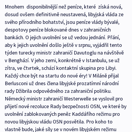
Mnohem disponibilnější než peníze, které získá nová,
dosud ovšem definitivně neustavená, libyjská vláda ze
svého přírodního bohatství, jsou peníze vlády bývalé,
despotovy peníze blokované dnes v zahraničních
bankách. O jejich uvolnění se už vedou jednání. Přání,
aby k jejich uvolnění došlo ještě v srpnu, vyjádřil tento
týden turecky ministr zahraničí Davutoglu na návštěvě
v Benghází. V jeho zemi, konkrétně v Istanbulu, se už
zítra, ve čtvrtek, schází kontaktní skupina pro Libyi.
Každý chce být na startu do nové éry! V Miláně přijal
Berlusconi už dnes člena libyjské prozatímní národní
rady Džibrila odpovědného za zahraniční politiku.
Německý ministr zahraničí Westerwelle se vyslovil pro
přijetí nové rezoluce Rady bezpečnosti OSN, ve které by
uvolnění zablokovaných peněz Kaddáfího režimu pro
novou libyjskou vládu OSN posvětila. Pro koho to
vlastně bude, jaké síly se v novém libyjském režimu