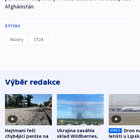
Afghánistán.
ŠTÍTKY
Názory
ČT24
Výběr redakce
Hejtmani řeší
Ukrajina zasáhla
Dron n
VIDEO
chybějící peníze na
sklad Wildberries,
letišti u Lips