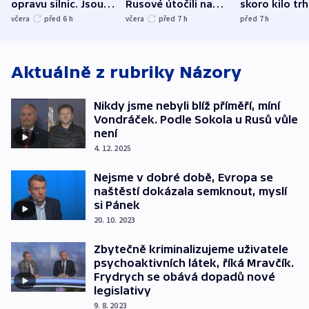
opravu silnic. Jsou
Rusové útočili na
skoro kilo trh
nenárokové, namítá
trh, hasiče či
indicie ukazuj
včera
před 6
h
včera
před 7
h
před 7
h
ministerstvo
stadion
Rusko
Aktuálně z rubriky
Názory
Nikdy jsme nebyli blíž příměří, míní
Vondráček. Podle Sokola u Rusů vůle
není
4. 12. 2025
Nejsme v dobré době, Evropa se
naštěstí dokázala semknout, myslí
si Pánek
20. 10. 2023
Zbytečně kriminalizujeme uživatele
psychoaktivních látek, říká Mravčík.
Frydrych se obává dopadů nové
legislativy
9. 8. 2023