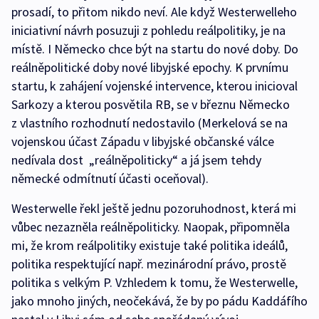
prosadí, to přitom nikdo neví. Ale když Westerwelleho
iniciativní návrh posuzuji z pohledu reálpolitiky, je na
místě. I Německo chce být na startu do nové doby. Do
reálněpolitické doby nové libyjské epochy. K prvnímu
startu, k zahájení vojenské intervence, kterou inicioval
Sarkozy a kterou posvětila RB, se v březnu Německo
z vlastního rozhodnutí nedostavilo (Merkelová se na
vojenskou účast Západu v libyjské občanské válce
nedívala dost „reálněpoliticky“ a já jsem tehdy
německé odmítnutí účasti oceňoval).
Westerwelle řekl ještě jednu pozoruhodnost, která mi
vůbec nezazněla reálněpoliticky. Naopak, připomněla
mi, že krom reálpolitiky existuje také politika ideálů,
politika respektující např. mezinárodní právo, prostě
politika s velkým P. Vzhledem k tomu, že Westerwelle,
jako mnoho jiných, neočekává, že by po pádu Kaddáfího