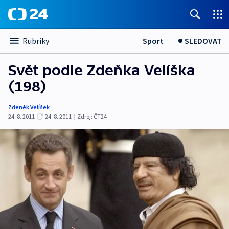
Sport
SLEDOVAT
Rubriky
Svět podle Zdeňka Velíška
(198)
Zdeněk Velíšek
24. 8. 2011
24. 8. 2011
|
Zdroj:
ČT24