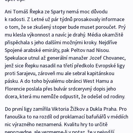
Ani Tomáš Řepka ze Sparty nemá moc důvodu
k radosti. Z Letné už pár týdnů prosakovaly informace
o tom, že se zkušený stoper bude muset poroučet. Prý
mu klesla výkonnost a navíc je drahý. Média okamžitě
přispěchala s jeho dalšími možnými kroky. Nejdříve
Spojené arabské emiráty, pak Peltov nad Nisou.
Spekulace utnul až generální manažer Jozef Chovanec,
jenž sice Řepku nasadil na třetí předkolo Evropské ligy
proti Sarajevu, zároveň mu ale sebral kapitánskou
pásku. A do toho bývalému obránci West Hamu a
Florencie poslala přes bulvár srdceryvný dopis jeho
dcera, která mu nemůže odpustit, že odešel od rodiny.
Do první ligy zamířila Viktoria Žižkov a Dukla Praha. Pro
fanouška to na rozdíl od proklamací bafuňářů v médiích
nic výrazného neznamená. Kvalitu hry to určitě
nepozvedne, ale vezmeme-li v potaz, že v nejvyšší