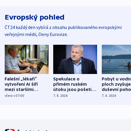
Evropský pohled
ČT24 každý den vybírá z obsahu publikovaného evropskými
veřejnými médii, členy Eurovize.
Falešní „lékaři“
Spekulace o
Pobyt u vodn
vytvoření AI šíří
přímém ruském
ploch zvyšuje
mezi staršími
útoku jsou pošetilé,
duševní poho
Poláky nebezpečné
míní estonský
ukázala
včera v 07:00
7. 8. 2026
7. 8. 2026
zdravotní rady
bezpečnostní
mezinárodní 
expert