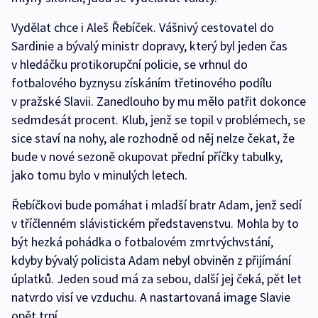
Vydělat chce i Aleš Řebíček. Vášnivý cestovatel do
Sardinie a bývalý ministr dopravy, který byl jeden čas
v hledáčku protikorupční policie, se vrhnul do
fotbalového byznysu získáním třetinového podílu
v pražské Slavii. Zanedlouho by mu mělo patřit dokonce
sedmdesát procent. Klub, jenž se topil v problémech, se
sice staví na nohy, ale rozhodně od něj nelze čekat, že
bude v nové sezoně okupovat přední příčky tabulky,
jako tomu bylo v minulých letech.
Řebíčkovi bude pomáhat i mladší bratr Adam, jenž sedí
v tříčlenném slávistickém představenstvu. Mohla by to
být hezká pohádka o fotbalovém zmrtvýchvstání,
kdyby bývalý policista Adam nebyl obviněn z přijímání
úplatků. Jeden soud má za sebou, další jej čeká, pět let
natvrdo visí ve vzduchu. A nastartovaná image Slavie
opět trpí.