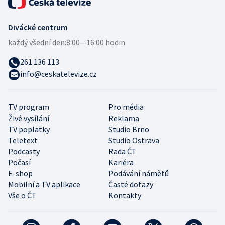
Divácké centrum
každý všední den:
8:00—16:00 hodin
261 136 113
info@ceskatelevize.cz
TV program
Pro média
Živé vysílání
Reklama
TV poplatky
Studio Brno
Teletext
Studio Ostrava
Podcasty
Rada ČT
Počasí
Kariéra
E-shop
Podávání námětů
Mobilní a TV aplikace
Časté dotazy
Vše o ČT
Kontakty