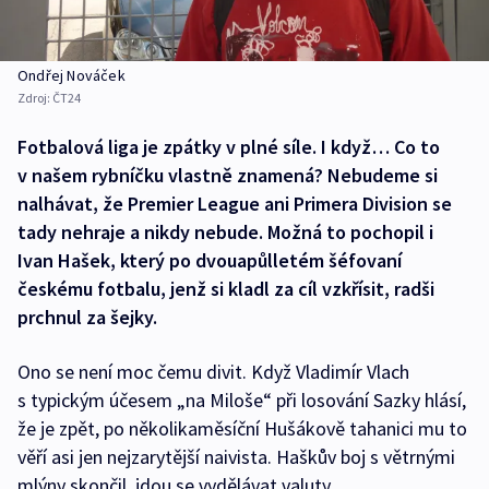
Ondřej Nováček
Zdroj:
ČT24
Fotbalová liga je zpátky v plné síle. I když… Co to
v našem rybníčku vlastně znamená? Nebudeme si
nalhávat, že Premier League ani Primera Division se
tady nehraje a nikdy nebude. Možná to pochopil i
Ivan Hašek, který po dvouapůlletém šéfovaní
českému fotbalu, jenž si kladl za cíl vzkřísit, radši
prchnul za šejky.
Ono se není moc čemu divit. Když Vladimír Vlach
s typickým účesem „na Miloše“ při losování Sazky hlásí,
že je zpět, po několikaměsíční Hušákově tahanici mu to
věří asi jen nejzarytější naivista. Haškův boj s větrnými
mlýny skončil, jdou se vydělávat valuty.