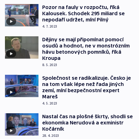
Pozor na fauly v rozpočtu, říká
Kalousek. Schodek 295 miliard se
nepodaří udržet, míní Pilný
4. 7. 2023
Dějiny se mají připomínat pomocí
osudů a hodnot, ne v monstrózním
hávu betonových pomníků, říká
Kroupa
8. 5. 2023
Společnost se radikalizuje. Česko je
na tom však lépe než řada jiných
zemí, míní bezpečnostní expert
Mareš
4. 5. 2023
Nastal čas na plošné škrty, shodli se
ekonomka Nerudová a exministr
Kočárník
28. 4. 2023