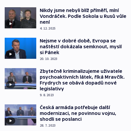
Nikdy jsme nebyli blíž příměří, míní
Vondráček. Podle Sokola u Rusů vůle
není
4. 12. 2025
Nejsme v dobré době, Evropa se
naštěstí dokázala semknout, myslí
si Pánek
20. 10. 2023
Zbytečně kriminalizujeme uživatele
psychoaktivních látek, říká Mravčík.
Frydrych se obává dopadů nové
legislativy
9. 8. 2023
Česká armáda potřebuje další
modernizaci, ne povinnou vojnu,
shodli se poslanci
28. 7. 2023