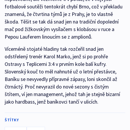
fotbalové soutěži tentokrát chybí Brno, což v překladu
znamená, že čtvrtina týmů je z Prahy, je to vlastně
škoda. Těšit se tak dá snad jen na tradiční dopolední
mač pod žižkovským vysílačem s klobásou v ruce a
Pepou Lauferem linoucím se z amplionů.
Víceméně stojaté hladiny tak rozčeřil snad jen
odstřelený trenér Karol Marko, jenž si po prohře
Ostravy s Teplicemi 3:4 v prvním kole balí kufry.
Slovenský kouč to měl nahnuté už o letní přestávce,
Baníku se nevyvedly přípravné zápasy, loni skončil až
čtrnáctý. Proč nevyrazil do nové sezony s čistým
štítem, ví jen management, jehož tah je stejně bizarní
jako hardbass, jenž baníkovci tančí v ulicích.
ŠTÍTKY