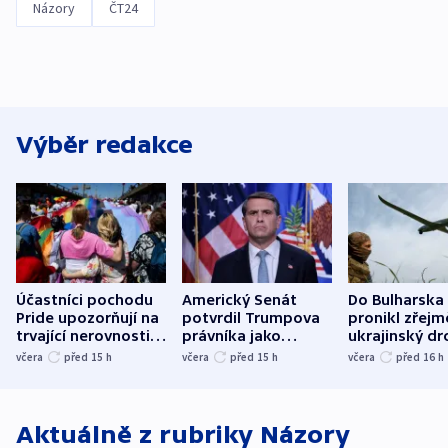
Názory
ČT24
Výběr redakce
Účastníci pochodu
Americký Senát
Do Bulharska
Pride upozorňují na
potvrdil Trumpova
pronikl zřejm
trvající nerovnosti i
právníka jako
ukrajinský dr
společenskou
ministra
explodoval k
včera
před 15
h
včera
před 15
h
včera
před 16
h
atmosféru
spravedlnosti
od plynovod
Aktuálně z rubriky
Názory