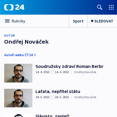
Sport
SLEDOVAT
Rubriky
AUTOR
Ondřej Nováček
Autoři webu ČT24
Soudružsky zdraví Roman Berbr
14. 4. 2015
14. 4. 2015
|
Ondřej Nováček
Lafata, nepřítel státu
24. 3. 2015
24. 3. 2015
|
Ondřej Nováček
Slávisto, zaplať!