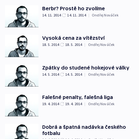
Berbr? Prostě ho zvolíme
14. 11. 2014
14. 11. 2014
|
Ondřej Nováček
Vysoká cena za vítězství
18. 5. 2014
18. 5. 2014
|
Ondřej Nováček
Zpátky do studené hokejové války
14. 5. 2014
14. 5. 2014
|
Ondřej Nováček
Falešné penalty, falešná liga
19. 4. 2014
19. 4. 2014
|
Ondřej Nováček
Dobrá a špatná nadávka českého
fotbalu