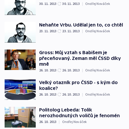
30. 11. 2013
30. 11. 2013
|
Ondřej Nováček
Nehaňte Vrbu. Udělal jen to, co chtěl
23. 11. 2013
23. 11. 2013
|
Ondřej Nováček
Gross: Můj vztah s Babišem je
přeceňovaný. Zeman měl ČSSD díky
mně
26. 10. 2013
26. 10. 2013
|
Ondřej Nováček
Velký otazník pro ČSSD - s kým do
koalice?
26. 10. 2013
26. 10. 2013
|
Ondřej Nováček
Politolog Lebeda: Tolik
nerozhodnutých voličů je fenomén
26. 10. 2013
|
Ondřej Nováček