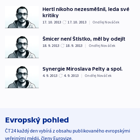
Hertl nikoho nezesměšnil, leda své
kritiky
17. 10. 2013
17. 10. 2013
|
Ondřej Nováček
Šmicer není Štístko, měl by odejít
18. 9. 2013
18. 9. 2013
|
Ondřej Nováček
Synergie Miroslava Pelty a spol.
4. 9. 2013
4. 9. 2013
|
Ondřej Nováček
Evropský pohled
ČT24 každý den vybírá z obsahu publikovaného evropskými
veřejnými médii, členy Eurovize.