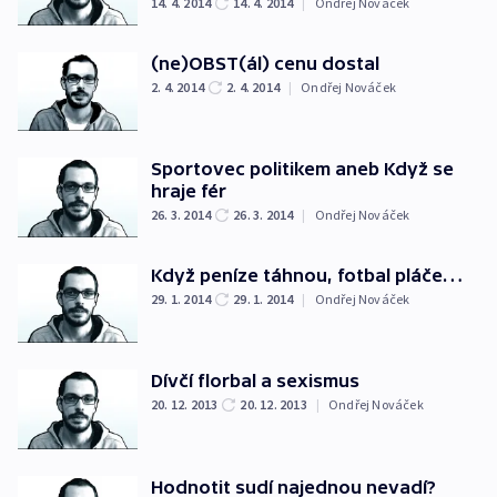
14. 4. 2014
14. 4. 2014
|
Ondřej Nováček
(ne)OBST(ál) cenu dostal
2. 4. 2014
2. 4. 2014
|
Ondřej Nováček
Sportovec politikem aneb Když se
hraje fér
26. 3. 2014
26. 3. 2014
|
Ondřej Nováček
Když peníze táhnou, fotbal pláče…
29. 1. 2014
29. 1. 2014
|
Ondřej Nováček
Dívčí florbal a sexismus
20. 12. 2013
20. 12. 2013
|
Ondřej Nováček
Hodnotit sudí najednou nevadí?