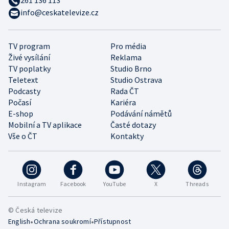
info@ceskatelevize.cz
TV program
Pro média
Živé vysílání
Reklama
TV poplatky
Studio Brno
Teletext
Studio Ostrava
Podcasty
Rada ČT
Počasí
Kariéra
E-shop
Podávání námětů
Mobilní a TV aplikace
Časté dotazy
Vše o ČT
Kontakty
Instagram
Facebook
YouTube
X
Threads
© Česká televize
•
•
English
Ochrana soukromí
Přístupnost