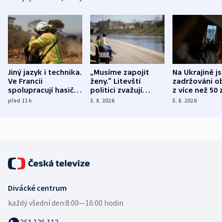
Jiný jazyk i technika.
„Musíme zapojit
Na Ukrajině j
Ve Francii
ženy.“ Litevští
zadržováni o
spolupracují hasiči z
politici zvažují
z více než 50 
různých zemí
dohodu o
Bojovali na s
před 11
h
5. 8. 2026
5. 8. 2026
demografii
Ruska
Divácké centrum
každý všední den:
8:00—16:00 hodin
261 136 113