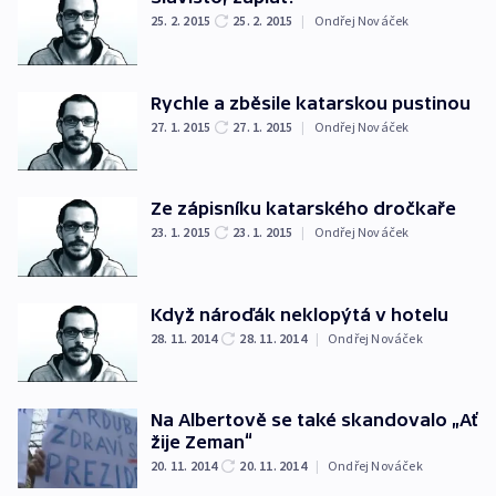
25. 2. 2015
25. 2. 2015
|
Ondřej Nováček
Rychle a zběsile katarskou pustinou
27. 1. 2015
27. 1. 2015
|
Ondřej Nováček
Ze zápisníku katarského dročkaře
23. 1. 2015
23. 1. 2015
|
Ondřej Nováček
Když nároďák neklopýtá v hotelu
28. 11. 2014
28. 11. 2014
|
Ondřej Nováček
Na Albertově se také skandovalo „Ať
žije Zeman“
20. 11. 2014
20. 11. 2014
|
Ondřej Nováček