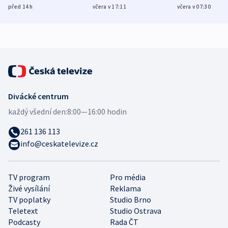
Poláky nebezpečné
míní estonský
ukázala
před 14
h
včera v 17:11
včera v 07:30
zdravotní rady
bezpečnostní
mezinárodní 
expert
Divácké centrum
každý všední den:
8:00—16:00 hodin
261 136 113
info@ceskatelevize.cz
TV program
Pro média
Živé vysílání
Reklama
TV poplatky
Studio Brno
Teletext
Studio Ostrava
Podcasty
Rada ČT