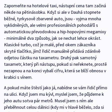
Zapomeňte na hotelové taxi, nástupní cena tam začiná
někde na pětinásobku. Když si ale v Dauhá stopnete
běžné, tyrkysově zbarvené auto, jsou - vyjma mnoha
vyklidněných, ale velmi profesionálních pohodářů s
automatickou převodovkou a hip-hopovými megamixy
- minimálně dva způsoby, jak se nechat lehce okrást.
Klasické turbo, což je malé, před okem zákazníka
skryté tlačítko, jímž řidič manuálně přidává zdánlivě
odjetou částku na taxametru. Druhý pak samotný
taxametr, který při nástupu, pokud si neřeknete, prostě
nezapnou a na konci vybalí cifru, která se blíží obnosu v
krabici s vínem.
A pokud máte štěstí jako já, nabídne se vám řidič přímo
na ulici. Když jsem mu kývl, myslel jsem, že půjdeme k
jeho autu sotva pár metrů. Musel jsem s ním ale
přeběhnout celou dálnici (kdy mi v hlavě běželo, zda si