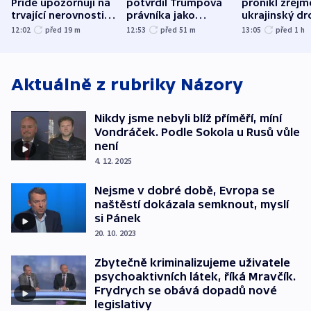
Pride upozorňují na
potvrdil Trumpova
pronikl zřejm
trvající nerovnosti i
právníka jako
ukrajinský dr
společenskou
ministra
explodoval k
12:02
před 19
m
12:53
před 51
m
13:05
před 1
h
atmosféru
spravedlnosti
od plynovod
Aktuálně z rubriky
Názory
Nikdy jsme nebyli blíž příměří, míní
Vondráček. Podle Sokola u Rusů vůle
není
4. 12. 2025
Nejsme v dobré době, Evropa se
naštěstí dokázala semknout, myslí
si Pánek
20. 10. 2023
Zbytečně kriminalizujeme uživatele
psychoaktivních látek, říká Mravčík.
Frydrych se obává dopadů nové
legislativy