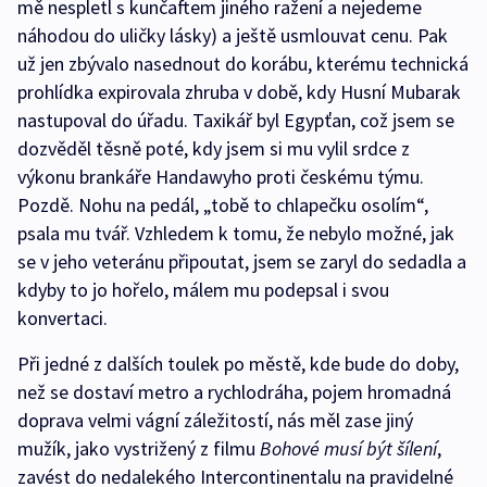
mě nespletl s kunčaftem jiného ražení a nejedeme
náhodou do uličky lásky) a ještě usmlouvat cenu. Pak
už jen zbývalo nasednout do korábu, kterému technická
prohlídka expirovala zhruba v době, kdy Husní Mubarak
nastupoval do úřadu. Taxikář byl Egypťan, což jsem se
dozvěděl těsně poté, kdy jsem si mu vylil srdce z
výkonu brankáře Handawyho proti českému týmu.
Pozdě. Nohu na pedál, „tobě to chlapečku osolím“,
psala mu tvář. Vzhledem k tomu, že nebylo možné, jak
se v jeho veteránu připoutat, jsem se zaryl do sedadla a
kdyby to jo hořelo, málem mu podepsal i svou
konvertaci.
Při jedné z dalších toulek po městě, kde bude do doby,
než se dostaví metro a rychlodráha, pojem hromadná
doprava velmi vágní záležitostí, nás měl zase jiný
mužík, jako vystrižený z filmu
Bohové musí být šílení
,
zavést do nedalekého Intercontinentalu na pravidelné