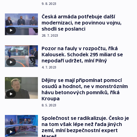
9. 8. 2023
Česká armáda potřebuje další
modernizaci, ne povinnou vojnu,
shodli se poslanci
28. 7. 2023
Pozor na fauly v rozpočtu, říká
Kalousek. Schodek 295 miliard se
nepodaří udržet, míní Pilný
4. 7. 2023
Dějiny se mají připomínat pomocí
osudů a hodnot, ne v monstrózním
hávu betonových pomníků, říká
Kroupa
8. 5. 2023
Společnost se radikalizuje. Česko je
na tom však lépe než řada jiných
zemí, míní bezpečnostní expert
Mareš