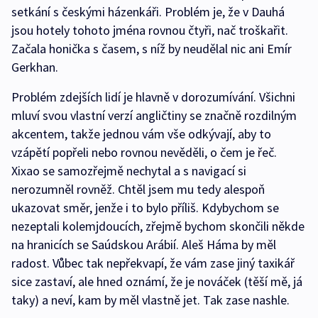
setkání s českými házenkáři. Problém je, že v Dauhá
jsou hotely tohoto jména rovnou čtyři, nač troškařit.
Začala honička s časem, s níž by neudělal nic ani Emír
Gerkhan.
Problém zdejších lidí je hlavně v dorozumívání. Všichni
mluví svou vlastní verzí angličtiny se značně rozdilným
akcentem, takže jednou vám vše odkývají, aby to
vzápětí popřeli nebo rovnou nevěděli, o čem je řeč.
Xixao se samozřejmě nechytal a s navigací si
nerozumněl rovněž. Chtěl jsem mu tedy alespoň
ukazovat směr, jenže i to bylo příliš. Kdybychom se
nezeptali kolemjdoucích, zřejmě bychom skončili někde
na hranicích se Saúdskou Arábií. Aleš Háma by měl
radost. Vůbec tak nepřekvapí, že vám zase jiný taxikář
sice zastaví, ale hned oznámí, že je nováček (těší mě, já
taky) a neví, kam by měl vlastně jet. Tak zase nashle.