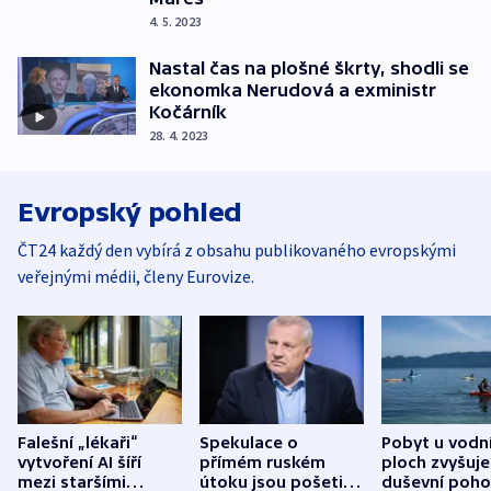
4. 5. 2023
Nastal čas na plošné škrty, shodli se
ekonomka Nerudová a exministr
Kočárník
28. 4. 2023
Evropský pohled
ČT24 každý den vybírá z obsahu publikovaného evropskými
veřejnými médii, členy Eurovize.
Falešní „lékaři“
Spekulace o
Pobyt u vodn
vytvoření AI šíří
přímém ruském
ploch zvyšuje
mezi staršími
útoku jsou pošetilé,
duševní poho