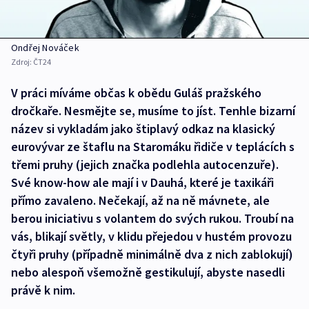
Ondřej Nováček
Zdroj:
ČT24
V práci míváme občas k obědu Guláš pražského
dročkaře. Nesmějte se, musíme to jíst. Tenhle bizarní
název si vykladám jako štiplavý odkaz na klasický
eurovývar ze štaflu na Staromáku řidiče v teplácích s
třemi pruhy (jejich značka podlehla autocenzuře).
Své know-how ale mají i v Dauhá, které je taxikáři
přímo zavaleno. Nečekají, až na ně mávnete, ale
berou iniciativu s volantem do svých rukou. Troubí na
vás, blikají světly, v klidu přejedou v hustém provozu
čtyři pruhy (případně minimálně dva z nich zablokují)
nebo alespoň všemožně gestikulují, abyste nasedli
právě k nim.