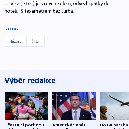
dročkař, který jel zrovna kolem, odvezl zpátky do
hotelu. S taxametrem bez turba.
ŠTÍTKY
Názory
ČT24
Výběr redakce
Účastníci pochodu
Americký Senát
Do Bulharska