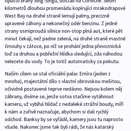
opustil brány Sing-Singu, dostali na Corniche. Sedm
kilometrů dlouhou promenádu kopírující mrakodrapové
West Bay na druhé straně lemují palmy, precizně
upravené záhony a nekonečný odér benzinu. Z jedné
strany osmiproudá silnice non-stop plná aut, které pět
minut čekají, než padne zelená, na druhé straně mastné
čmouhy v zátoce, po níž se prohání jedna převoznická
loď za druhou a pobřežní hlídka sledující, zda náhodou
nelezete do vody. To je totiž automaticky za pokutu.
Naším cílem se stal oficiální palac Emíra (jeden z
mnoha), majestátní dílo s vlastní obrovskou mešitou,
očividně postavené teprve nedávno. Nejsou kolem něj
zábrany, divíme se, jenže sotva stačíme vytáhnout
kameru, už vybíhá hlídač z nedaleké strážní boudy, míří
k nám a zuřivě naznačuje, abychom si dali rychlý
odchod. Banksy by se vyřádil, kamery jsou tu naprosto
všude. Nakonec jsme tak byli rádi, že nás katarský