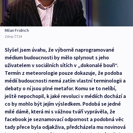
Milan Fridrich
Zdroj:
ČT24
Slyšel jsem úvahu, že výborně naprogramované
médium budoucnosti by mělo splynout s jeho
uživatelem v sociálních sítích v „dokonalé bouři“.
Termín z meteorologie pouze dokazuje, že podoba
médií budoucnosti nemá zatím vlastní terminologii a
debaty o ní jsou plné metafor. Komu se to nelíbí,
ještě nepochopil, k jaké revoluci v médiích dochází a
co by mohlo být jejím výsledkem. Podobá se jedné
milé dámě, která mi s vážnou tváří vyprávěla, že
facebook je seznamovací odpornost a podobná věc
tady přece byla odjakživa, předcházela mu novinová