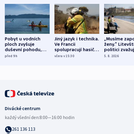
Pobyt u vodních
Jiný jazyk i technika.
„Musíme zapo
ploch zvyšuje
Ve Francii
ženy.“ Litevšt
duševní pohodu,
spolupracují hasiči z
politici zvažuj
ukázala
různých zemí
dohodu o
před 9
h
včera v 15:30
5. 8. 2026
mezinárodní studie
demografii
Divácké centrum
každý všední den:
8:00—16:00 hodin
261 136 113