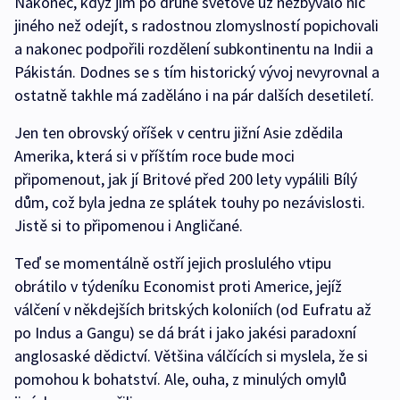
Nakonec, když jim po druhé světové už nezbývalo nic
jiného než odejít, s radostnou zlomyslností popichovali
a nakonec podpořili rozdělení subkontinentu na Indii a
Pákistán. Dodnes se s tím historický vývoj nevyrovnal a
ostatně takhle má zaděláno i na pár dalších desetiletí.
Jen ten obrovský oříšek v centru jižní Asie zdědila
Amerika, která si v příštím roce bude moci
připomenout, jak jí Britové před 200 lety vypálili Bílý
dům, což byla jedna ze splátek touhy po nezávislosti.
Jistě si to připomenou i Angličané.
Teď se momentálně ostří jejich proslulého vtipu
obrátilo v týdeníku Economist proti Americe, jejíž
válčení v někdejších britských koloniích (od Eufratu až
po Indus a Gangu) se dá brát i jako jakési paradoxní
anglosaské dědictví. Většina válčících si myslela, že si
pomohou k bohatství. Ale, ouha, z minulých omylů