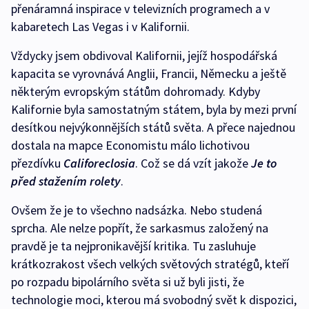
přenáramná inspirace v televizních programech a v
kabaretech Las Vegas i v Kalifornii.
Vždycky jsem obdivoval Kalifornii, jejíž hospodářská
kapacita se vyrovnává Anglii, Francii, Německu a ještě
některým evropským státům dohromady. Kdyby
Kalifornie byla samostatným státem, byla by mezi první
desítkou nejvýkonnějších států světa. A přece najednou
dostala na mapce Economistu málo lichotivou
přezdívku
Califoreclosia
. Což se dá vzít jakože
Je to
před stažením rolety
.
Ovšem že je to všechno nadsázka. Nebo studená
sprcha. Ale nelze popřít, že sarkasmus založený na
pravdě je ta nejpronikavější kritika. Tu zasluhuje
krátkozrakost všech velkých světových stratégů, kteří
po rozpadu bipolárního světa si už byli jisti, že
technologie moci, kterou má svobodný svět k dispozici,