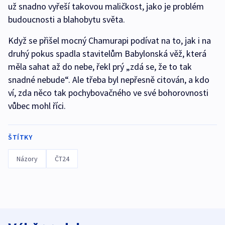
už snadno vyřeší takovou maličkost, jako je problém
budoucnosti a blahobytu světa.
Když se přišel mocný Chamurapi podívat na to, jak i na
druhý pokus spadla stavitelům Babylonská věž, která
měla sahat až do nebe, řekl prý „zdá se, že to tak
snadné nebude“. Ale třeba byl nepřesně citován, a kdo
ví, zda něco tak pochybovačného ve své bohorovnosti
vůbec mohl říci.
ŠTÍTKY
Názory
ČT24