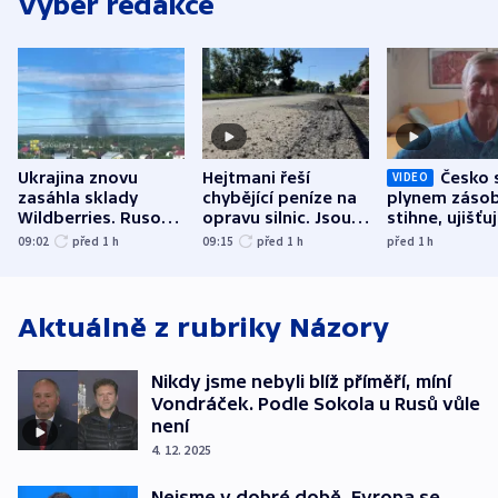
Výběr redakce
Ukrajina znovu
Hejtmani řeší
Česko 
VIDEO
zasáhla sklady
chybějící peníze na
plynem zásob
Wildberries. Rusové
opravu silnic. Jsou
stihne, ujišťu
útočili v Charkovské
nenárokové, namítá
expert. Sníže
09:02
před 1
h
09:15
před 1
h
před 1
h
oblasti
ministerstvo
však slíbit ne
Aktuálně z rubriky
Názory
Nikdy jsme nebyli blíž příměří, míní
Vondráček. Podle Sokola u Rusů vůle
není
4. 12. 2025
Nejsme v dobré době, Evropa se