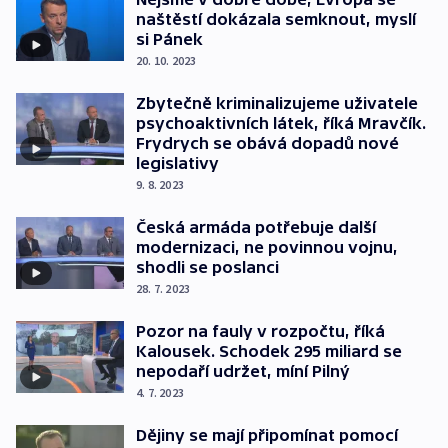
naštěstí dokázala semknout, myslí
si Pánek
20. 10. 2023
Zbytečně kriminalizujeme uživatele
psychoaktivních látek, říká Mravčík.
Frydrych se obává dopadů nové
legislativy
9. 8. 2023
Česká armáda potřebuje další
modernizaci, ne povinnou vojnu,
shodli se poslanci
28. 7. 2023
Pozor na fauly v rozpočtu, říká
Kalousek. Schodek 295 miliard se
nepodaří udržet, míní Pilný
4. 7. 2023
Dějiny se mají připomínat pomocí