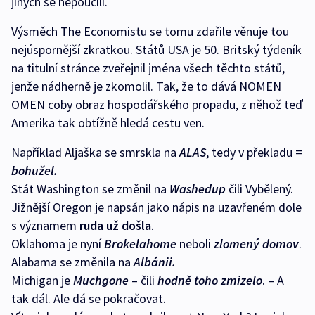
jiných se nepoučili.
Výsměch The Economistu se tomu zdařile věnuje tou
nejúspornější zkratkou. Států USA je 50. Britský týdeník
na titulní stránce zveřejnil jména všech těchto států,
jenže nádherně je zkomolil. Tak, že to dává NOMEN
OMEN coby obraz hospodářského propadu, z něhož teď
Amerika tak obtížně hledá cestu ven.
Například Aljaška se smrskla na
ALAS
, tedy v překladu =
bohužel.
Stát Washington se změnil na
Washedup
čili Vybělený.
Jižnější Oregon je napsán jako nápis na uzavřeném dole
s významem
ruda už došla
.
Oklahoma je nyní
Brokelahome
neboli
zlomený domov
.
Alabama se změnila na
Albánii.
Michigan je
Muchgone
– čili
hodně toho zmizelo
. – A
tak dál. Ale dá se pokračovat.