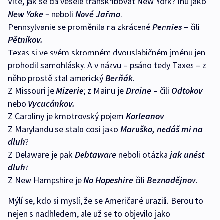
Víte, jak se dá vesele transkribovat New York? Inu jako
New Yoke –
neboli
Nové Jařmo
.
Pennsylvanie se proměnila na zkrácené
Pennies
– čili
Pětníkov.
Texas si ve svém skromném dvouslabičném jménu jen
prohodil samohlásky. A v názvu – psáno tedy Taxes – z
něho prostě stal americký
Berňák
.
Z Missouri je
Mizerie
; z Mainu je
Draine
– čili
Odtokov
nebo
Vycucánkov.
Z Caroliny je kmotrovský pojem
Korleanov
.
Z Marylandu se stalo cosi jako
Maruško, nedáš mi na
dluh
?
Z Delaware je pak
Debtaware
neboli otázka
jak unést
dluh
?
Z New Hampshire je
No Hopeshire
čili
Beznadějnov
.
Mýlí se, kdo si myslí, že se Američané urazili. Berou to
nejen s nadhledem, ale už se to objevilo jako