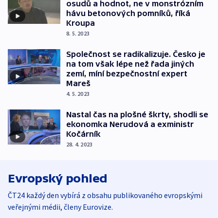
osudů a hodnot, ne v monstrózním
hávu betonových pomníků, říká
Kroupa
8. 5. 2023
Společnost se radikalizuje. Česko je
na tom však lépe než řada jiných
zemí, míní bezpečnostní expert
Mareš
4. 5. 2023
Nastal čas na plošné škrty, shodli se
ekonomka Nerudová a exministr
Kočárník
28. 4. 2023
Evropský pohled
ČT24 každý den vybírá z obsahu publikovaného evropskými
veřejnými médii, členy Eurovize.