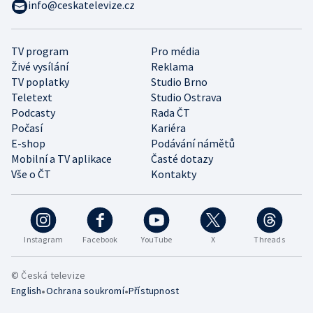
info@ceskatelevize.cz
TV program
Pro média
Živé vysílání
Reklama
TV poplatky
Studio Brno
Teletext
Studio Ostrava
Podcasty
Rada ČT
Počasí
Kariéra
E-shop
Podávání námětů
Mobilní a TV aplikace
Časté dotazy
Vše o ČT
Kontakty
Instagram
Facebook
YouTube
X
Threads
© Česká televize
•
•
English
Ochrana soukromí
Přístupnost