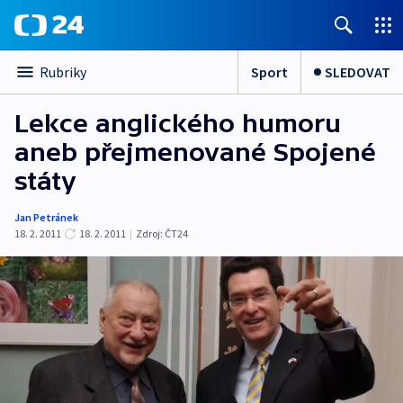
Sport
SLEDOVAT
Rubriky
Lekce anglického humoru
aneb přejmenované Spojené
státy
Jan Petránek
18. 2. 2011
18. 2. 2011
|
Zdroj:
ČT24