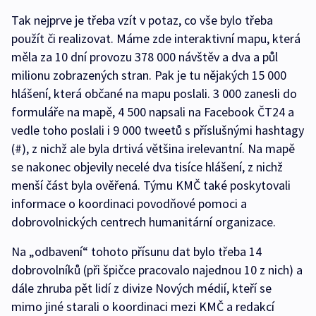
Tak nejprve je třeba vzít v potaz, co vše bylo třeba
použít či realizovat. Máme zde interaktivní mapu, která
měla za 10 dní provozu 378 000 návštěv a dva a půl
milionu zobrazených stran. Pak je tu nějakých 15 000
hlášení, která občané na mapu poslali. 3 000 zanesli do
formuláře na mapě, 4 500 napsali na Facebook ČT24 a
vedle toho poslali i 9 000 tweetů s příslušnými hashtagy
(#), z nichž ale byla drtivá většina irelevantní. Na mapě
se nakonec objevily necelé dva tisíce hlášení, z nichž
menší část byla ověřená. Týmu KMČ také poskytovali
informace o koordinaci povodňové pomoci a
dobrovolnických centrech humanitární organizace.
Na „odbavení“ tohoto přísunu dat bylo třeba 14
dobrovolníků (při špičce pracovalo najednou 10 z nich) a
dále zhruba pět lidí z divize Nových médií, kteří se
mimo jiné starali o koordinaci mezi KMČ a redakcí