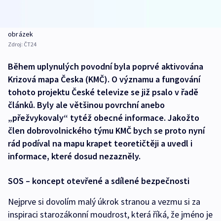
obrázek
Zdroj:
ČT24
Během uplynulých povodní byla poprvé aktivována
Krizová mapa Česka (KMČ). O významu a fungování
tohoto projektu České televize se již psalo v řadě
článků. Byly ale většinou povrchní anebo
„přežvykovaly“ tytéž obecné informace. Jakožto
člen dobrovolnického týmu KMČ bych se proto nyní
rád podíval na mapu krapet teoretičtěji a uvedl i
informace, které dosud nezazněly.
SOS – koncept otevřené a sdílené bezpečnosti
Nejprve si dovolím malý úkrok stranou a vezmu si za
inspiraci starozákonní moudrost, která říká, že jméno je