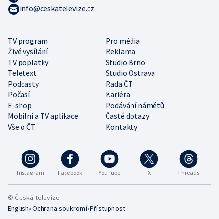
info@ceskatelevize.cz
TV program
Pro média
Živé vysílání
Reklama
TV poplatky
Studio Brno
Teletext
Studio Ostrava
Podcasty
Rada ČT
Počasí
Kariéra
E-shop
Podávání námětů
Mobilní a TV aplikace
Časté dotazy
Vše o ČT
Kontakty
Instagram
Facebook
YouTube
X
Threads
© Česká televize
•
•
English
Ochrana soukromí
Přístupnost