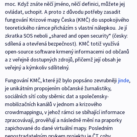
moc. Když znáte něčí jméno, něčí definici, můžete jej
ovládat, uchopit. A proto z důvodu potřeby zasadit
fungování Krizové mapy Česka (KMČ) do uspokojivého
teoretického rámce přicházím s vlastní nálepkou. Je jí
zkratka SOS neboli „shared and open security“ (česky:
sdílená a otevřená bezpečnost). KMČ totiž využívá
open-source software krmený informacemi od občanů
a z veřejně dostupných zdrojů, přičemž její obsah je
veřejný a kýmkoliv sdílitelný.
Fungování KMČ, které již bylo popsáno zevrubněji
jinde
,
je unikátním propojením občanské žurnalistiky,
sociálních sítí coby sběrnic dat a společensky-
mobilizačních kanálů v jednom a krizového
crowdmappingu, v jehož rámci se sbíhající informace
zpracovávají, prověřují a následně mění na praporky
zapichované do dané virtuální mapy. Posledním
nepostradatelným prvkem projektu je ČT coby