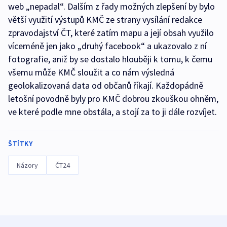
web „nepadal“. Dalším z řady možných zlepšení by bylo
větší využití výstupů KMČ ze strany vysílání redakce
zpravodajství ČT, které zatím mapu a její obsah využilo
víceméně jen jako „druhý facebook“ a ukazovalo z ní
fotografie, aniž by se dostalo hlouběji k tomu, k čemu
všemu může KMČ sloužit a co nám výsledná
geolokalizovaná data od občanů říkají. Každopádně
letošní povodně byly pro KMČ dobrou zkouškou ohněm,
ve které podle mne obstála, a stojí za to ji dále rozvíjet.
ŠTÍTKY
Názory
ČT24