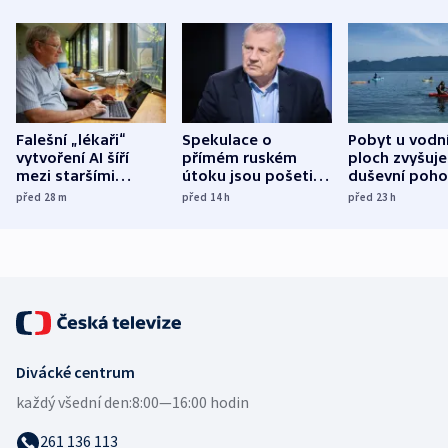
Falešní „lékaři“
Spekulace o
Pobyt u vodn
vytvoření AI šíří
přímém ruském
ploch zvyšuje
mezi staršími
útoku jsou pošetilé,
duševní poho
Poláky nebezpečné
míní estonský
ukázala
před 28
m
před 14
h
před 23
h
zdravotní rady
bezpečnostní
mezinárodní 
expert
Divácké centrum
každý všední den:
8:00—16:00 hodin
261 136 113