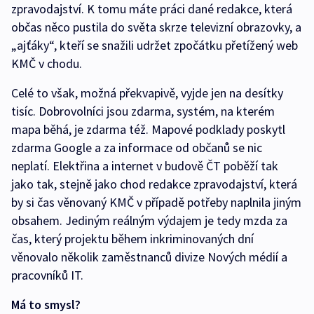
zpravodajství. K tomu máte práci dané redakce, která
občas něco pustila do světa skrze televizní obrazovky, a
„ajťáky“, kteří se snažili udržet zpočátku přetížený web
KMČ v chodu.
Celé to však, možná překvapivě, vyjde jen na desítky
tisíc. Dobrovolníci jsou zdarma, systém, na kterém
mapa běhá, je zdarma též. Mapové podklady poskytl
zdarma Google a za informace od občanů se nic
neplatí. Elektřina a internet v budově ČT poběží tak
jako tak, stejně jako chod redakce zpravodajství, která
by si čas věnovaný KMČ v případě potřeby naplnila jiným
obsahem. Jediným reálným výdajem je tedy mzda za
čas, který projektu během inkriminovaných dní
věnovalo několik zaměstnanců divize Nových médií a
pracovníků IT.
Má to smysl?