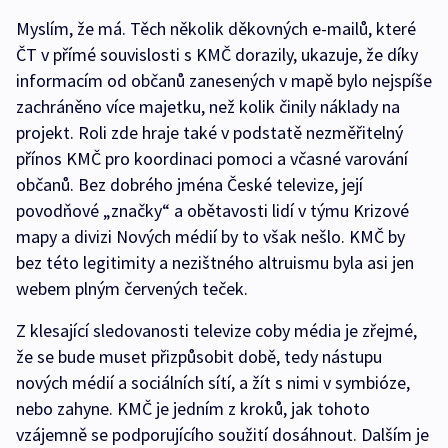
Myslím, že má. Těch několik děkovných e-mailů, které
ČT v přímé souvislosti s KMČ dorazily, ukazuje, že díky
informacím od občanů zanesených v mapě bylo nejspíše
zachráněno více majetku, než kolik činily náklady na
projekt. Roli zde hraje také v podstatě nezměřitelný
přínos KMČ pro koordinaci pomoci a včasné varování
občanů. Bez dobrého jména České televize, její
povodňové „značky“ a obětavosti lidí v týmu Krizové
mapy a divizi Nových médií by to však nešlo. KMČ by
bez této legitimity a nezištného altruismu byla asi jen
webem plným červených teček.
Z klesající sledovanosti televize coby média je zřejmé,
že se bude muset přizpůsobit době, tedy nástupu
nových médií a sociálních sítí, a žít s nimi v symbióze,
nebo zahyne. KMČ je jedním z kroků, jak tohoto
vzájemně se podporujícího soužití dosáhnout. Dalším je