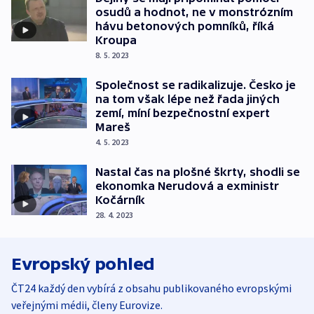
osudů a hodnot, ne v monstrózním
hávu betonových pomníků, říká
Kroupa
8. 5. 2023
Společnost se radikalizuje. Česko je
na tom však lépe než řada jiných
zemí, míní bezpečnostní expert
Mareš
4. 5. 2023
Nastal čas na plošné škrty, shodli se
ekonomka Nerudová a exministr
Kočárník
28. 4. 2023
Evropský pohled
ČT24 každý den vybírá z obsahu publikovaného evropskými
veřejnými médii, členy Eurovize.