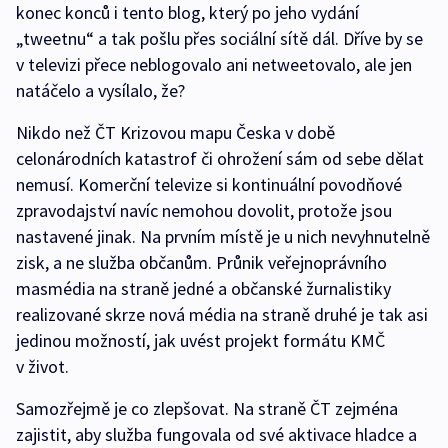
konec konců i tento blog, který po jeho vydání
„tweetnu“ a tak pošlu přes sociální sítě dál. Dříve by se
v televizi přece neblogovalo ani netweetovalo, ale jen
natáčelo a vysílalo, že?
Nikdo než ČT Krizovou mapu Česka v době
celonárodních katastrof či ohrožení sám od sebe dělat
nemusí. Komerční televize si kontinuální povodňové
zpravodajství navíc nemohou dovolit, protože jsou
nastavené jinak. Na prvním místě je u nich nevyhnutelně
zisk, a ne služba občanům. Průnik veřejnoprávního
masmédia na straně jedné a občanské žurnalistiky
realizované skrze nová média na straně druhé je tak asi
jedinou možností, jak uvést projekt formátu KMČ
v život.
Samozřejmě je co zlepšovat. Na straně ČT zejména
zajistit, aby služba fungovala od své aktivace hladce a