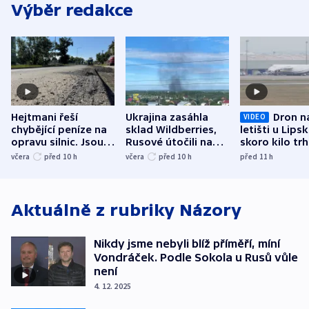
Výběr redakce
Hejtmani řeší
Ukrajina zasáhla
Dron n
VIDEO
chybějící peníze na
sklad Wildberries,
letišti u Lips
opravu silnic. Jsou
Rusové útočili na
skoro kilo trh
nenárokové, namítá
trh, hasiče či
indicie ukazuj
včera
před 10
h
včera
před 10
h
před 11
h
ministerstvo
stadion
Rusko
Aktuálně z rubriky
Názory
Nikdy jsme nebyli blíž příměří, míní
Vondráček. Podle Sokola u Rusů vůle
není
4. 12. 2025