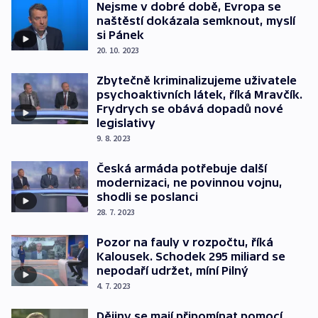
Nejsme v dobré době, Evropa se
naštěstí dokázala semknout, myslí
si Pánek
20. 10. 2023
Zbytečně kriminalizujeme uživatele
psychoaktivních látek, říká Mravčík.
Frydrych se obává dopadů nové
legislativy
9. 8. 2023
Česká armáda potřebuje další
modernizaci, ne povinnou vojnu,
shodli se poslanci
28. 7. 2023
Pozor na fauly v rozpočtu, říká
Kalousek. Schodek 295 miliard se
nepodaří udržet, míní Pilný
4. 7. 2023
Dějiny se mají připomínat pomocí