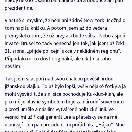
někdy někdo Usámu bin Ládina? Já a dokonce ani pan
prezident ne.
Vlastně si myslím, že není ani žádný New York. Možná o
tom napíšu knížku. A potom jsem až do večera
přemýšlel o tom, že už brzy asi bude válka. Nebo aspoň
invaze. Brusel to tady nenechá jen tak, jak jsem už řekl
21. srpna, „přijde policejní akce v neklidném regionu“.
Připadalo mi to dost originální, ale nikdo si toho
nevšiml.
Tak jsem si aspoň nad svou chalupu pověsil hrdou
jižanskou vlajku. To už bylo lepší, vyšly nějaké fotky a já
mohl vysvětlit, že s ní sice pochoduje Ku-klux-klan, ale
pro mě je hlavně symbolem boje za národní suverenitu
a proti uměle a násilím vytvářené politické unii. Ve
vesnici mi už říkají generál Lee a přátelsky se na mě
usmívají. Jen pan prezident mi pořád říká „Hájku“. Mně