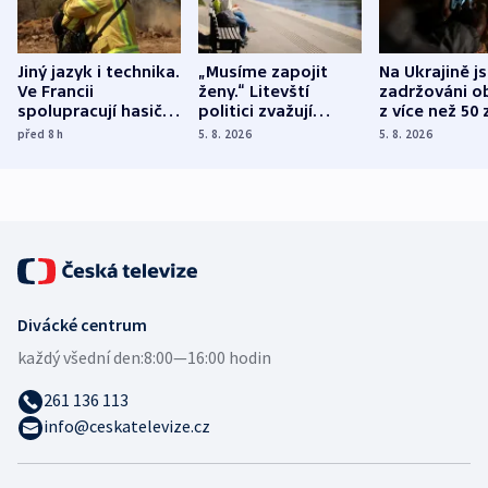
Jiný jazyk i technika.
„Musíme zapojit
Na Ukrajině j
Ve Francii
ženy.“ Litevští
zadržováni o
spolupracují hasiči z
politici zvažují
z více než 50 
různých zemí
dohodu o
Bojovali na s
před 8
h
5. 8. 2026
5. 8. 2026
demografii
Ruska
Divácké centrum
každý všední den:
8:00—16:00 hodin
261 136 113
info@ceskatelevize.cz