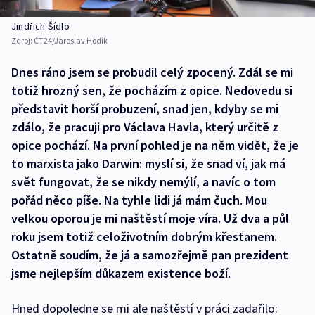
Jindřich Šídlo
Zdroj:
ČT24/Jaroslav Hodík
Dnes ráno jsem se probudil celý zpocený. Zdál se mi
totiž hrozný sen, že pocházím z opice. Nedovedu si
představit horší probuzení, snad jen, kdyby se mi
zdálo, že pracuji pro Václava Havla, který určitě z
opice pochází. Na první pohled je na něm vidět, že je
to marxista jako Darwin: myslí si, že snad ví, jak má
svět fungovat, že se nikdy nemýlí, a navíc o tom
pořád něco píše. Na tyhle lidi já mám čuch. Mou
velkou oporou je mi naštěstí moje víra. Už dva a půl
roku jsem totiž celoživotním dobrým křesťanem.
Ostatně soudím, že já a samozřejmě pan prezident
jsme nejlepším důkazem existence boží.
Hned dopoledne se mi ale naštěstí v práci zadařilo: