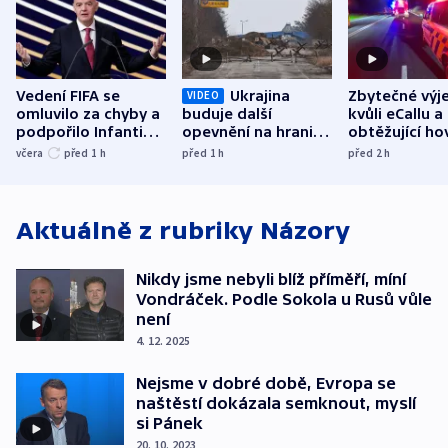
Vedení FIFA se
Ukrajina
Zbytečné výj
VIDEO
omluvilo za chyby a
buduje další
kvůli eCallu a
podpořilo Infantina.
opevnění na hranici
obtěžující ho
UEFA trvá na
s Běloruskem
zdržují záchr
včera
před 1
h
před 1
h
před 2
h
bojkotu
Aktuálně z rubriky
Názory
Nikdy jsme nebyli blíž příměří, míní
Vondráček. Podle Sokola u Rusů vůle
není
4. 12. 2025
Nejsme v dobré době, Evropa se
naštěstí dokázala semknout, myslí
si Pánek
20. 10. 2023