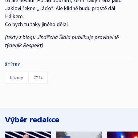
to ale nevadí. Pořád doufám, že mi taky třeba jako
Jaklovi řekne „Láďo“. Ale klidně budu prostě dál
Hájkem.
Co bych tu taky jiného dělal.
(texty z blogu Jindřicha Šídla publikuje pravidelně
týdeník Respekt)
ŠTÍTKY
Názory
ČT24
Výběr redakce