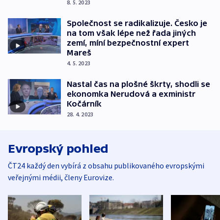
8. 5. 2023
Společnost se radikalizuje. Česko je
na tom však lépe než řada jiných
zemí, míní bezpečnostní expert
Mareš
4. 5. 2023
Nastal čas na plošné škrty, shodli se
ekonomka Nerudová a exministr
Kočárník
28. 4. 2023
Evropský pohled
ČT24 každý den vybírá z obsahu publikovaného evropskými
veřejnými médii, členy Eurovize.