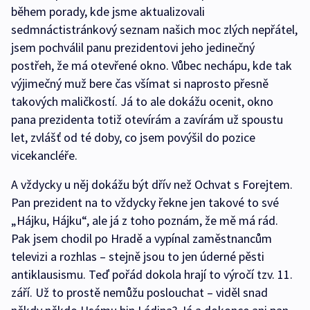
během porady, kde jsme aktualizovali
sedmnáctistránkový seznam našich moc zlých nepřátel,
jsem pochválil panu prezidentovi jeho jedinečný
postřeh, že má otevřené okno. Vůbec nechápu, kde tak
výjimečný muž bere čas všímat si naprosto přesně
takových maličkostí. Já to ale dokážu ocenit, okno
pana prezidenta totiž otevírám a zavírám už spoustu
let, zvlášť od té doby, co jsem povýšil do pozice
vicekancléře.
A vždycky u něj dokážu být dřív než Ochvat s Forejtem.
Pan prezident na to vždycky řekne jen takové to své
„Hájku, Hájku“, ale já z toho poznám, že mě má rád.
Pak jsem chodil po Hradě a vypínal zaměstnancům
televizi a rozhlas – stejně jsou to jen úderné pěsti
antiklausismu. Teď pořád dokola hrají to výročí tzv. 11.
září. Už to prostě nemůžu poslouchat – viděl snad