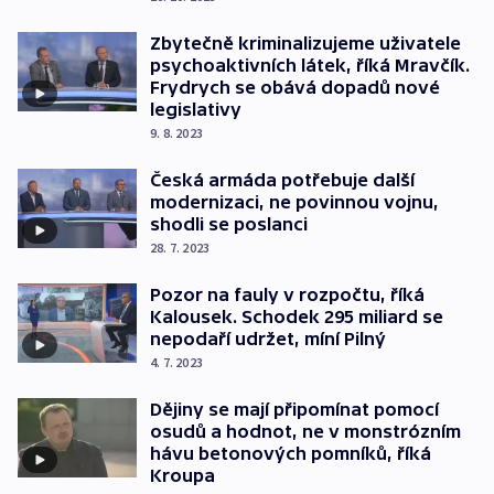
Zbytečně kriminalizujeme uživatele
psychoaktivních látek, říká Mravčík.
Frydrych se obává dopadů nové
legislativy
9. 8. 2023
Česká armáda potřebuje další
modernizaci, ne povinnou vojnu,
shodli se poslanci
28. 7. 2023
Pozor na fauly v rozpočtu, říká
Kalousek. Schodek 295 miliard se
nepodaří udržet, míní Pilný
4. 7. 2023
Dějiny se mají připomínat pomocí
osudů a hodnot, ne v monstrózním
hávu betonových pomníků, říká
Kroupa