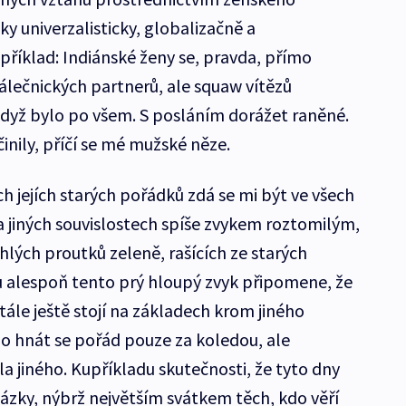
y univerzalisticky, globalizačně a
příklad: Indiánské ženy se, pravda, přímo
álečnických partnerů, ale squaw vítězů
 když bylo po všem. S posláním dorážet raněné.
činily, příčí se mé mužské něze.
h jejích starých pořádků zdá se mi být ve všech
jiných souvislostech spíše zvykem roztomilým,
hlých proutků zeleně, rašících ze starých
 alespoň tento prý hloupý zvyk připomene, že
stále ještě stojí na základech krom jiného
no hnát se pořád pouze za koledou, ale
a jiného. Kupříkladu skutečnosti, že tyto dny
zky, nýbrž největším svátkem těch, kdo věří