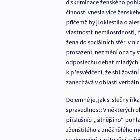
diskriminace ženského pohlav
činnosti vnesla více ženského
přičemž by ji oklestila o al
vlastností: nemilosrdnosti, 
žena do sociálních sfér, v ni
prosazení, nezmění ona ty s
odposlechu debat mladých d
k přesvědčení, že sbližování 
zanechává v oblasti verbál
Dojemné je, jak si slečny řík
spravedlnost: V některých ob
příslušníci „silnějšího“ poh
zženštilého a zněžnělého me
se zjemnění a zcitovění veř