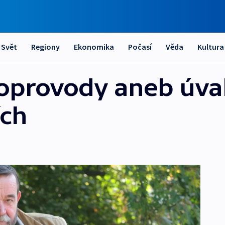
Svět
Regiony
Ekonomika
Počasí
Věda
Kultura
doprovody aneb úva
ích