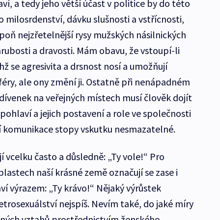
í, a tedy jeho větší účast v politice by do této
 milosrdenství, dávku slušnosti a vstřícnosti,
espoň nejzřetelnější rysy mužských násilnických
hrubosti a dravosti. Mám obavu, že vstoupí-li
chž se agresivita a drsnost nosí a umožňují
féry, ale ony změní ji. Ostatně při nenápadném
ívenek na veřejných místech musí člověk dojít
pohlaví a jejich postavení a role ve společnosti
ní komunikace stopy vskutku nesmazatelné.
ají vcelku často a důsledně: „Ty vole!“ Pro
lastech naší krásné země označují se zase i
laví výrazem: „Ty krávo!“ Nějaký výrůstek
trosexuálství nejspíš. Nevím také, do jaké míry
ejných vztahů prostřednictvím ženského