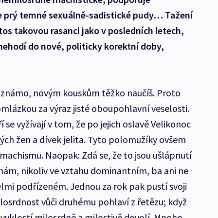
 se prý temné sexuálně-sadistické pudy… Tažení
s takovou rasanci jako v posledních letech,
nehodí do nové, politicky korektní doby,
ak známo, novým kouskům těžko naučíš. Proto
mlázkou za výraz jisté oboupohlavní veselosti.
í se vyžívají v tom, že po jejich oslavě Velikonoc
ných žen a dívek jelita. Tyto polomužíky ovšem
achismu. Naopak: Zdá se, že to jsou ušlápnutí
ženám, nikoliv ve vztahu dominantním, ba ani ne
lmi podřízeném. Jednou za rok pak pustí svoji
losrdnost vůči druhému pohlaví z řetězu; když
zvyklostí milosrdně a milostivě dovolí. Mnoho