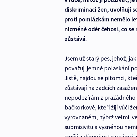
diskriminaci žen, uvolňují
proti pomlázkám nemělo leto
nicméně odér čehosi, co se 
zůstává.
Jsem už starý pes, jehož, j
považuji jemné polaskání po
Jistě, najdou se pitomci, kteř
zůstávají na zadcích zasaže
nepodezírám z pražádného m
bačkorkové, kteří žijí vůči 
vyrovnaném, nýbrž velmi, ve
submisivitu a vysněnou nemi
smějí a dámy jim to v rámci 