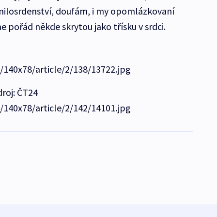
 milosrdenství, doufám, i my opomlázkovaní
 pořád někde skrytou jako třísku v srdci.
a
e/140x78/article/2/138/13722.jpg
droj: ČT24
e/140x78/article/2/142/14101.jpg