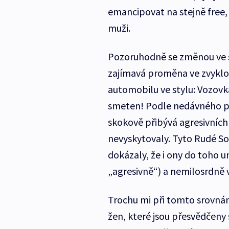
emancipovat na stejně free, 
muži.
Pozoruhodně se změnou ve 
zajímavá proměna ve zvyklos
automobilu ve stylu: Vozovk
smeten! Podle nedávného pr
skokově přibývá agresivních ř
nevyskytovaly. Tyto Rudé Son
dokázaly, že i ony do toho u
„agresivně“) a nemilosrdně v
Trochu mi při tomto srovnán
žen, které jsou přesvědčeny 