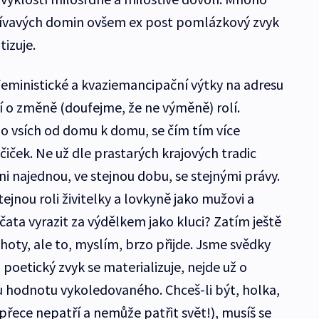
vívavých domin ovšem ex post pomlázkový zvyk
izuje.
eministické a kvaziemancipační výtky na adresu
 o změně (doufejme, že ne výměně) rolí.
o vsích od domu k domu, se čím tím více
čiček. Ne už dle prastarých krajových tradic
ni najednou, ve stejnou dobu, se stejnými právy.
ejnou roli živitelky a lovkyně jako mužovi a
ata vyrazit za výdělkem jako kluci? Zatím ještě
oty, ale to, myslím, brzo přijde. Jsme svědky
 poetický zvyk se materializuje, nejde už o
 hodnotu vykoledovaného. Chceš-li být, holka,
 přece nepatří a nemůže patřit svět!), musíš se