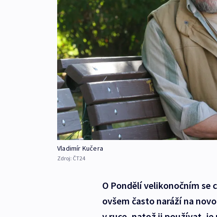
Vladimír Kučera
Zdroj:
ČT24
O Pondělí velikonočním se c
ovšem často naráží na novo
v ruce, natož ji používat, 