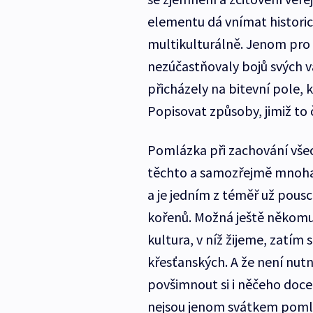
elementu dá vnímat historick
multikulturálně. Jenom pro 
nezúčastňovaly bojů svých v
přicházely na bitevní pole,
Popisovat způsoby, jimiž to 
Pomlázka při zachování všec
těchto a samozřejmě mnoha 
a je jedním z téměř už pousc
kořenů. Možná ještě někomu
kultura, v níž žijeme, zatím 
křesťanských. A že není nut
povšimnout si i něčeho docel
nejsou jenom svátkem pomlá