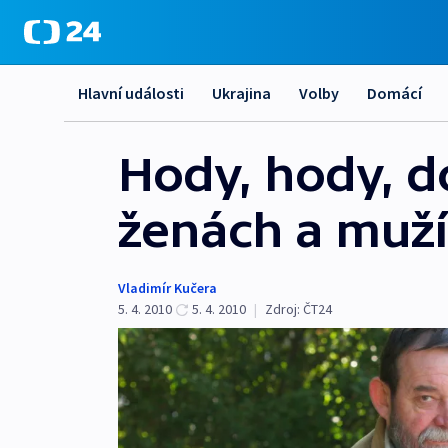
Hlavní události
Ukrajina
Volby
Domácí
Hody, hody, 
ženách a muž
Vladimír Kučera
5. 4. 2010
5. 4. 2010
|
Zdroj:
ČT24