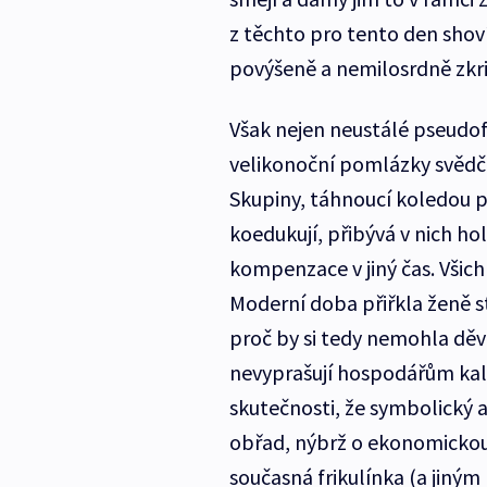
z těchto pro tento den sho
povýšeně a nemilosrdně zkrit
Však nejen neustálé pseudof
velikonoční pomlázky svědčí
Skupiny, táhnoucí koledou p
koedukují, přibývá v nich hol
kompenzace v jiný čas. Všich
Moderní doba přiřkla ženě st
proč by si tedy nemohla děvč
nevyprašují hospodářům kalh
skutečnosti, že symbolický a
obřad, nýbrž o ekonomickou
současná frikulínka (a jiným