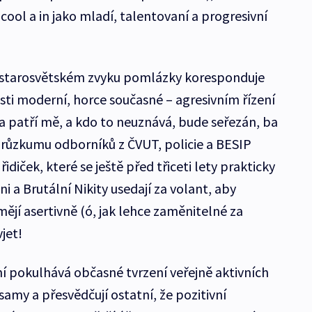
cool a in jako mladí, talentovaní a progresivní
starosvětském zvyku pomlázky koresponduje
ti moderní, horce současné – agresivním řízení
a patří mě, a kdo to neuznává, bude seřezán, ba
ůzkumu odborníků z ČVUT, policie a BESIP
idiček, které se ještě před třiceti lety prakticky
i a Brutální Nikity usedají za volant, aby
mějí asertivně (ó, jak lehce zaměnitelné za
jet!
í pokulhává občasné tvrzení veřejně aktivních
samy a přesvědčují ostatní, že pozitivní