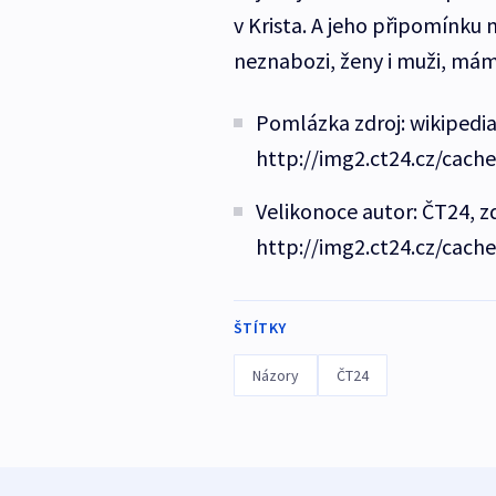
v Krista. A jeho připomínku
neznabozi, ženy i muži, máme
Pomlázka zdroj: wikipedi
http://img2.ct24.cz/cach
Velikonoce autor: ČT24, z
http://img2.ct24.cz/cach
ŠTÍTKY
Názory
ČT24