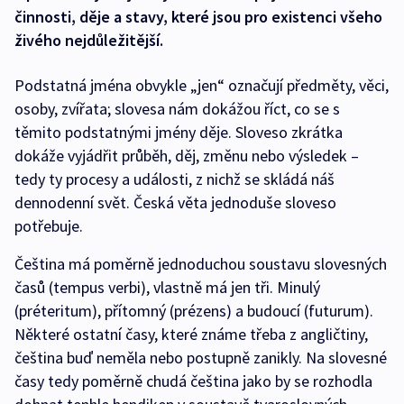
činnosti, děje a stavy, které jsou pro existenci všeho
živého nejdůležitější.
Podstatná jména obvykle „jen“ označují předměty, věci,
osoby, zvířata; slovesa nám dokážou říct, co se s
těmito podstatnými jmény děje. Sloveso zkrátka
dokáže vyjádřit průběh, děj, změnu nebo výsledek –
tedy ty procesy a události, z nichž se skládá náš
dennodenní svět. Česká věta jednoduše sloveso
potřebuje.
Čeština má poměrně jednoduchou soustavu slovesných
časů (tempus verbi), vlastně má jen tři. Minulý
(préteritum), přítomný (prézens) a budoucí (futurum).
Některé ostatní časy, které známe třeba z angličtiny,
čeština buď neměla nebo postupně zanikly. Na slovesné
časy tedy poměrně chudá čeština jako by se rozhodla