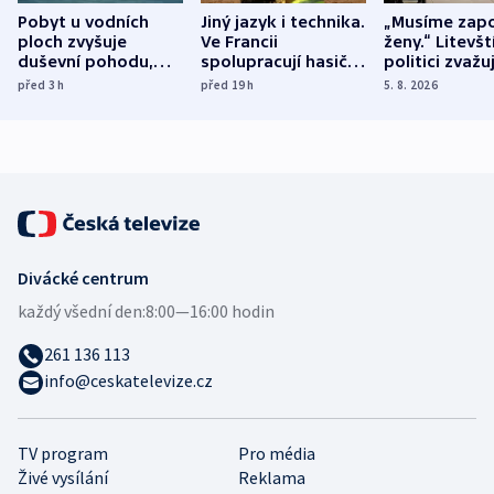
Pobyt u vodních
Jiný jazyk i technika.
„Musíme zapo
ploch zvyšuje
Ve Francii
ženy.“ Litevšt
duševní pohodu,
spolupracují hasiči z
politici zvažuj
ukázala
různých zemí
dohodu o
před 3
h
před 19
h
5. 8. 2026
mezinárodní studie
demografii
Divácké centrum
každý všední den:
8:00—16:00 hodin
261 136 113
info@ceskatelevize.cz
TV program
Pro média
Živé vysílání
Reklama