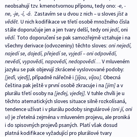
neobsahují tzv. kmenotvornou příponu, tedy ono:
-e, -
ne, -je, -í, -á
. Zastavím se u dvou z nich
–
u sloves
jíst
a
vědět
. U nich kodifikace ve třetí osobě množného čísla
stále doporučuje jen a jen tvary delší, tedy oni
jedí
, oni
vědí
. Toto doporučení se pak samozřejmě vztahuje i na
všechny derivace (odvozeniny) těchto sloves:
oni nejedí,
najedí se, dojedí, přejedí se, vyjedí – oni odpovědí,
nevědí, vypovědí, napovědí, nedopovědí
… V mluveném
jazyku se pak objevují zkrácené vyslovované podoby:
[jeďi, vjeďj]
, případně nářečně i
[jíjou, víjou]
. Obecná
čeština pak ještě v první osobě zkracuje i na
[jim]
a v
plurálu třetí osoby na
[jeďej, vjeďej]
. V tuhle chvíli je u
těchto atematických sloves situace silně rozkolísaná,
tendence užívat i v plurálu podoby singulárové
(oni jí, oni
ví)
je zřetelná zejména v mluveném projevu, ale proniká
i do spisovných projevů psaných. Platí však dosud
platná kodifikace vyžadující pro plurálové tvary