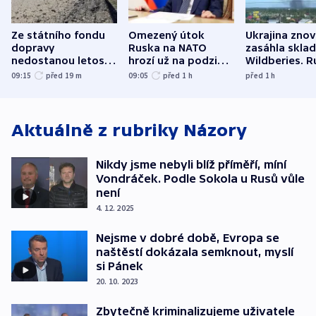
Ze státního fondu
Omezený útok
Ukrajina zno
dopravy
Ruska na NATO
zasáhla skla
nedostanou letos
hrozí už na podzim,
Wildberies. 
kraje na silnice ani
varují tajné služby
útočili v Cha
09:15
před 19
m
09:05
před 1
h
před 1
h
korunu, řekl Půta
USA
oblasti
Aktuálně z rubriky
Názory
Nikdy jsme nebyli blíž příměří, míní
Vondráček. Podle Sokola u Rusů vůle
není
4. 12. 2025
Nejsme v dobré době, Evropa se
naštěstí dokázala semknout, myslí
si Pánek
20. 10. 2023
Zbytečně kriminalizujeme uživatele