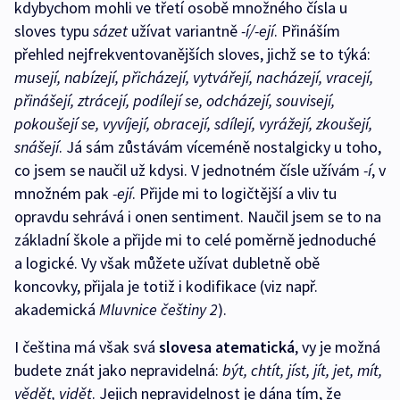
kdybychom mohli ve třetí osobě množného čísla u
sloves typu
sázet
užívat variantně
-í/-ejí
. Přináším
přehled nejfrekventovanějších sloves, jichž se to týká:
musejí, nabízejí, přicházejí, vytvářejí, nacházejí, vracejí,
přinášejí, ztrácejí, podílejí se, odcházejí, souvisejí,
pokoušejí se, vyvíjejí, obracejí, sdílejí, vyrážejí, zkoušejí,
snášejí
. Já sám zůstávám víceméně nostalgicky u toho,
co jsem se naučil už kdysi. V jednotném čísle užívám
-í
, v
množném pak
-ejí
. Přijde mi to logičtější a vliv tu
opravdu sehrává i onen sentiment. Naučil jsem se to na
základní škole a přijde mi to celé poměrně jednoduché
a logické. Vy však můžete užívat dubletně obě
koncovky, přijala je totiž i kodifikace (viz např.
akademická
Mluvnice češtiny 2
).
I čeština má však svá
slovesa atematická
, vy je možná
budete znát jako nepravidelná:
být, chtít, jíst, jít, jet, mít,
vědět, vidět
. Jejich nepravidelnost je dána tím, že