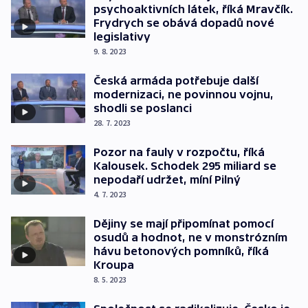
psychoaktivních látek, říká Mravčík.
Frydrych se obává dopadů nové
legislativy
9. 8. 2023
Česká armáda potřebuje další
modernizaci, ne povinnou vojnu,
shodli se poslanci
28. 7. 2023
Pozor na fauly v rozpočtu, říká
Kalousek. Schodek 295 miliard se
nepodaří udržet, míní Pilný
4. 7. 2023
Dějiny se mají připomínat pomocí
osudů a hodnot, ne v monstrózním
hávu betonových pomníků, říká
Kroupa
8. 5. 2023