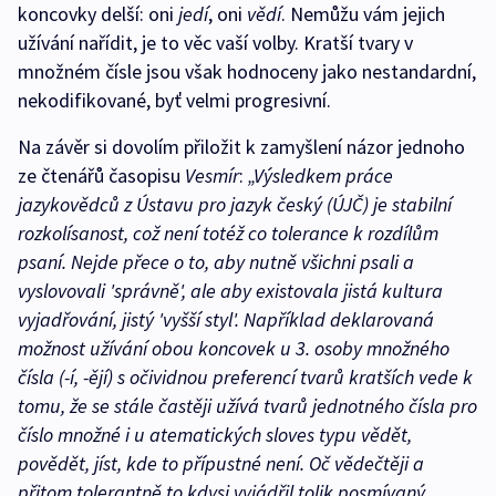
koncovky delší: oni
jedí
, oni
vědí
. Nemůžu vám jejich
užívání nařídit, je to věc vaší volby. Kratší tvary v
množném čísle jsou však hodnoceny jako nestandardní,
nekodifikované, byť velmi progresivní.
Na závěr si dovolím přiložit k zamyšlení názor jednoho
ze čtenářů časopisu
Vesmír
:
„Výsledkem práce
jazykovědců z Ústavu pro jazyk český (ÚJČ) je stabilní
rozkolísanost, což není totéž co tolerance k rozdílům
psaní. Nejde přece o to, aby nutně všichni psali a
vyslovovali 'správně', ale aby existovala jistá kultura
vyjadřování, jistý 'vyšší styl'. Například deklarovaná
možnost užívání obou koncovek u 3. osoby množného
čísla (-í, -ějí) s očividnou preferencí tvarů kratších vede k
tomu, že se stále častěji užívá tvarů jednotného čísla pro
číslo množné i u atematických sloves typu vědět,
povědět, jíst, kde to přípustné není. Oč vědečtěji a
přitom tolerantně to kdysi vyjádřil tolik posmívaný