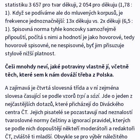
statistiku 3 657 pro tvar děkuji, 2 054 pro děkuju (1,78 :
1). Když se podíváme ale do mluvených korpusů, je
frekvence jednoznačnější: 13x děkuju vs. 2x děkuji (6,5 :
1). Spisovná norma tyhle koncovky samozřejmě
připouští, počítá s nimi a hodnotí je jako hovorové, tedy
hovorově spisovné, ne nespisovné, byť jim přisuzuje
stylově nižší platnost.
Češi mnohdy neví, jaké potraviny vlastně jí, včetně
těch, které sem k nám dováží třeba z Polska.
A zajímavá je čtvrtá slovesná třída a v ní zejména
slovesa časující se podle vzorů
trpí
a
sází
. Jde o jeden z
nejčastějších dotazů, které přicházejí do Diváckého
centra ČT. Jejich pisatelé se pozastavují nad neznalostí
tvaroslovné normy češtiny a ignorací pravidel, kterých
se podle nich dopouštějí někteří moderátoři a redaktoři
ČT, zvláště ti mladší. Obvykle se pro výběr náležitého