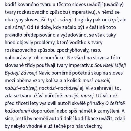
kodifikovaného tvaru u těchto sloves uvádějí (uváděly)
tvary rozkazovacího způsobu (imperativu), v němž se
oba typy sloves liší:
trp! – sázej!
. Logicky pak oni
trpí
, ale
oni
sázejí
. Od té doby, kdy začalo být v češtině toto
pravidlo předepisováno a vyžadováno, se však taky
hned objevily problémy, které vodítko s tvary
rozkazovacího způsobu zpochybňovaly, resp.
nabourávaly tuhle pomůcku. Ne všechna slovesa této
slovesné třídy používají tvary imperativu:
Souvisej! Míjej!
Bydlej! Závisej!
Navíc poměrně početná skupina sloves
mezi oběma vzory kolísala a kolísá:
musí–musejí,
nabízí–nabízejí, nachází–nacházejí
aj. Vliv sehrává i to,
zda se tvaru užívá nářečně:
musijó, musej
. Už víc než
před třiceti lety vyslovili autoři skvělé příručky
O češtině
každodenní
doporučení nebo spíš námět k zamyšlení. A
sice, jestli by neměli autoři další kodifikace uvážit, zdali
by nebylo vhodné a užitečné pro nás všechny,