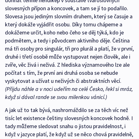
dohnat tenhle hendikep v soustavě tvaroslovných
slovesných přípon a koncovek, a tam se jí to podařilo.
Slovesa jsou jediným slovním druhem, který se časuje a
který dokáže vyjádřit osobu. Díky tomu chápeme a
dokážeme určit, koho nebo čeho se děj týká, kdo je
podmětem, a tedy i původcem aktivního děje. Čeština
má tři osoby pro singulár, tři pro plurál a platí, že v první,
druhé i třetí osobě může vystupovat nejen člověk, ale i
zvíře, věc živá i neživá. Z hlediska významového lze ale
počítat s tím, že první ani druhá osoba se nebude
vyskytovat a užívat u neživých či abstraktních věcí.
(Přijdu náhle a v noci udeřím na celé Česko, řekl si mráz,
když si dával rande se svou milenkou vánicí.)
A jak už to tak bývá, nashromáždilo se za těch víc než
tisíc let existence češtiny slovesných koncovek hodně. I
tady můžeme sledovat snahu o jistou pravidelnost, i
když v jazyce platí, že když už se něco chová pravidelně,