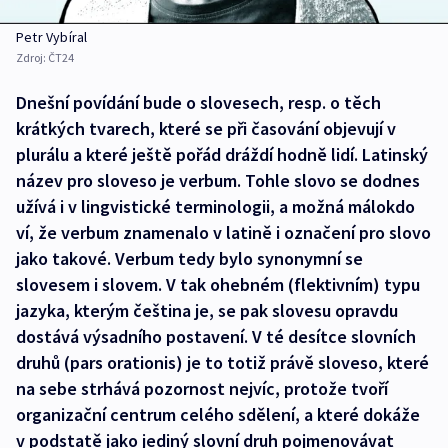
Petr Vybíral
Zdroj:
ČT24
Dnešní povídání bude o slovesech, resp. o těch
krátkých tvarech, které se při časování objevují v
plurálu a které ještě pořád dráždí hodně lidí. Latinský
název pro sloveso je verbum. Tohle slovo se dodnes
užívá i v lingvistické terminologii, a možná málokdo
ví, že verbum znamenalo v latině i označení pro slovo
jako takové. Verbum tedy bylo synonymní se
slovesem i slovem. V tak ohebném (flektivním) typu
jazyka, kterým čeština je, se pak slovesu opravdu
dostává výsadního postavení. V té desítce slovních
druhů (pars orationis) je to totiž právě sloveso, které
na sebe strhává pozornost nejvíc, protože tvoří
organizační centrum celého sdělení, a které dokáže
v podstatě jako jediný slovní druh pojmenovávat