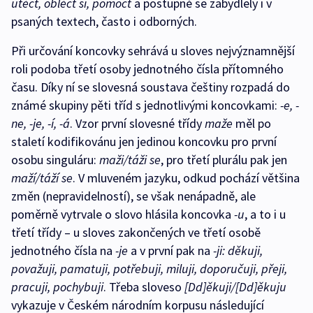
utéct, obléct si, pomoct
a postupně se zabydlely i v
psaných textech, často i odborných.
Při určování koncovky sehrává u sloves nejvýznamnější
roli podoba třetí osoby jednotného čísla přítomného
času. Díky ní se slovesná soustava češtiny rozpadá do
známé skupiny pěti tříd s jednotlivými koncovkami:
-e, -
ne, -je, -í, -á
. Vzor první slovesné třídy
maže
měl po
staletí kodifikovánu jen jedinou koncovku pro první
osobu singuláru:
maži/táži se
, pro třetí plurálu pak jen
maží/táží se
. V mluveném jazyku, odkud pochází většina
změn (nepravidelností), se však nenápadně, ale
poměrně vytrvale o slovo hlásila koncovka
-u
, a to i u
třetí třídy – u sloves zakončených ve třetí osobě
jednotného čísla na
-je
a v první pak na
-ji: děkuji,
považuji, pamatuji, potřebuji, miluji, doporučuji, přeji,
pracuji, pochybuji
. Třeba sloveso
[Dd]ěkuji/[Dd]ěkuju
vykazuje v Českém národním korpusu následující