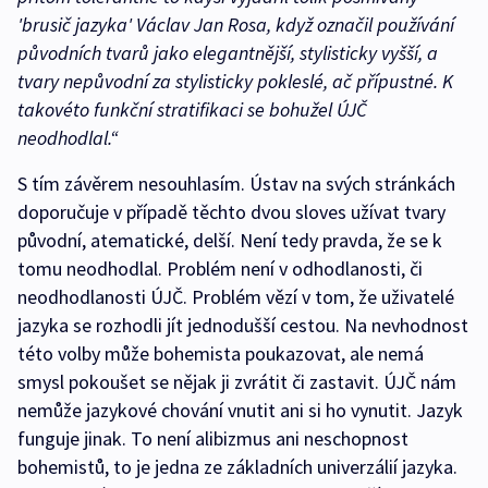
'brusič jazyka' Václav Jan Rosa, když označil používání
původních tvarů jako elegantnější, stylisticky vyšší, a
tvary nepůvodní za stylisticky pokleslé, ač přípustné. K
takovéto funkční stratifikaci se bohužel ÚJČ
neodhodlal.“
S tím závěrem nesouhlasím. Ústav na svých stránkách
doporučuje v případě těchto dvou sloves užívat tvary
původní, atematické, delší. Není tedy pravda, že se k
tomu neodhodlal. Problém není v odhodlanosti, či
neodhodlanosti ÚJČ. Problém vězí v tom, že uživatelé
jazyka se rozhodli jít jednodušší cestou. Na nevhodnost
této volby může bohemista poukazovat, ale nemá
smysl pokoušet se nějak ji zvrátit či zastavit. ÚJČ nám
nemůže jazykové chování vnutit ani si ho vynutit. Jazyk
funguje jinak. To není alibizmus ani neschopnost
bohemistů, to je jedna ze základních univerzálií jazyka.