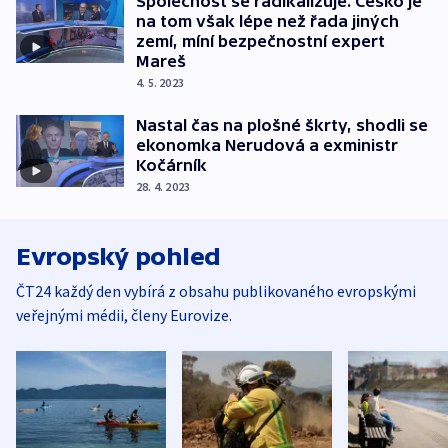
Společnost se radikalizuje. Česko je
na tom však lépe než řada jiných
zemí, míní bezpečnostní expert
Mareš
4. 5. 2023
Nastal čas na plošné škrty, shodli se
ekonomka Nerudová a exministr
Kočárník
28. 4. 2023
Evropský pohled
ČT24 každý den vybírá z obsahu publikovaného evropskými
veřejnými médii, členy Eurovize.