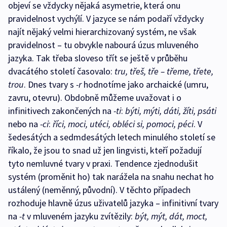
objeví se vždycky nějaká asymetrie, která onu
pravidelnost vychýlí. V jazyce se nám podaří vždycky
najít nějaký velmi hierarchizovaný systém, ne však
pravidelnost – tu obvykle nabourá úzus mluveného
jazyka. Tak třeba sloveso třít se ještě v průběhu
dvacátého století časovalo:
tru, třeš, tře – třeme, třete,
trou
. Dnes tvary s
-r
hodnotíme jako archaické (umru,
zavru, otevru). Obdobně můžeme uvažovat i o
infinitivech zakončených na
-ti
:
býti, mýti, dáti, žíti, psáti
nebo na
-ci
:
říci, moci, utéci, obléci si, pomoci, péci
. V
šedesátých a sedmdesátých letech minulého století se
říkalo, že jsou to snad už jen lingvisti, kteří požadují
tyto nemluvné tvary v praxi. Tendence zjednodušit
systém (proměnit ho) tak narážela na snahu nechat ho
ustálený (neměnný, původní). V těchto případech
rozhoduje hlavně úzus uživatelů jazyka – infinitivní tvary
na
-t
v mluveném jazyku zvítězily:
být, mýt, dát, moct,