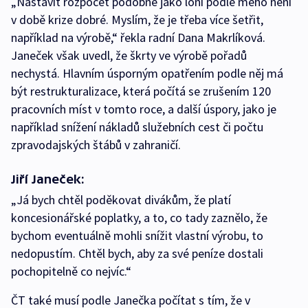
„Nastavit rozpočet podobně jako loni podle mého není
v době krize dobré. Myslím, že je třeba více šetřit,
například na výrobě,“ řekla radní Dana Makrlíková.
Janeček však uvedl, že škrty ve výrobě pořadů
nechystá. Hlavním úsporným opatřením podle něj má
být restrukturalizace, která počítá se zrušením 120
pracovních míst v tomto roce, a další úspory, jako je
například snížení nákladů služebních cest či počtu
zpravodajských štábů v zahraničí.
Jiří Janeček:
„Já bych chtěl poděkovat divákům, že platí
koncesionářské poplatky, a to, co tady zaznělo, že
bychom eventuálně mohli snížit vlastní výrobu, to
nedopustím. Chtěl bych, aby za své peníze dostali
pochopitelně co nejvíc.“
ČT také musí podle Janečka počítat s tím, že v