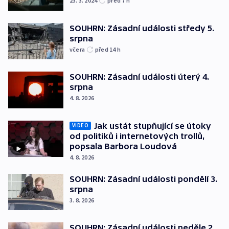
23. 3. 2024
před 7
h
SOUHRN: Zásadní události středy 5.
srpna
včera
před 14
h
SOUHRN: Zásadní události úterý 4.
srpna
4. 8. 2026
Jak ustát stupňující se útoky
VIDEO
od politiků i internetových trollů,
popsala Barbora Loudová
4. 8. 2026
SOUHRN: Zásadní události pondělí 3.
srpna
3. 8. 2026
SOUHRN: Zásadní události neděle 2.