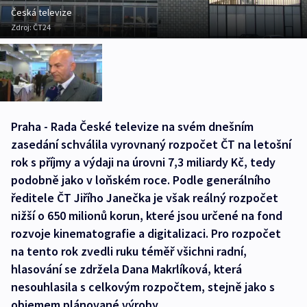
Česká televize
Zdroj:
ČT24
Praha - Rada České televize na svém dnešním
zasedání schválila vyrovnaný rozpočet ČT na letošní
rok s příjmy a výdaji na úrovni 7,3 miliardy Kč, tedy
podobně jako v loňském roce. Podle generálního
ředitele ČT Jiřího Janečka je však reálný rozpočet
nižší o 650 milionů korun, které jsou určené na fond
rozvoje kinematografie a digitalizaci. Pro rozpočet
na tento rok zvedli ruku téměř všichni radní,
hlasování se zdržela Dana Makrlíková, která
nesouhlasila s celkovým rozpočtem, stejně jako s
objemem plánované výroby.