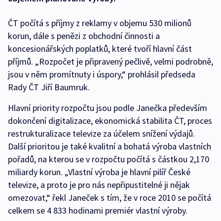
ČT počítá s příjmy z reklamy v objemu 530 milionů
korun, dále s penězi z obchodní činnosti a
koncesionářských poplatků, které tvoří hlavní část
příjmů. „Rozpočet je připravený pečlivě, velmi podrobně,
jsou v něm promítnuty i úspory,“ prohlásil předseda
Rady ČT Jiří Baumruk.
Hlavní priority rozpočtu jsou podle Janečka především
dokončení digitalizace, ekonomická stabilita ČT, proces
restrukturalizace televize za účelem snížení výdajů.
Další prioritou je také kvalitní a bohatá výroba vlastních
pořadů, na kterou se v rozpočtu počítá s částkou 2,170
miliardy korun. „Vlastní výroba je hlavní pilíř České
televize, a proto je pro nás nepřipustitelné ji nějak
omezovat,“ řekl Janeček s tím, že v roce 2010 se počítá
celkem se 4 833 hodinami premiér vlastní výroby.