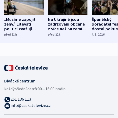
„Musíme zapojit
Na Ukrajině jsou
Španělský
ženy.“ Litevští
zadržováni občané
pořadatel fes
politici zvažují
z více než 50 zemí.
dostal pokut
dohodu o
Bojovali na straně
nekalé prakti
před 21
h
před 22
h
4. 8. 2026
demografii
Ruska
Divácké centrum
každý všední den:
8:00—16:00 hodin
261 136 113
info@ceskatelevize.cz