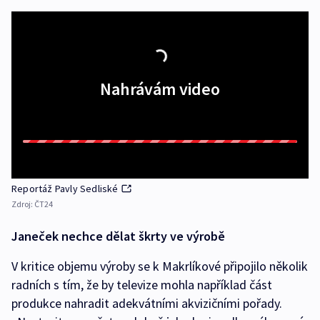
Nahrávám video
Reportáž Pavly Sedliské
Zdroj:
ČT24
Janeček nechce dělat škrty ve výrobě
V kritice objemu výroby se k Makrlíkové připojilo několik
radních s tím, že by televize mohla například část
produkce nahradit adekvátními akvizičními pořady.