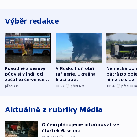
Výběr redakce
Povodně a sesuvy
V Rusku hoří obří
Německá poli
půdy si v Indii od
rafinerie. Ukrajina
pátrá po obje
začátku července
hlásí oběti
nímž se srazi
vyžádaly přes 130
letadlo u lip
před 4
m
08:52
před 6
m
10:56
před 18
obětí
letiště
Aktuálně z rubriky
Média
O čem plánujeme informovat ve
čtvrtek 6. srpna