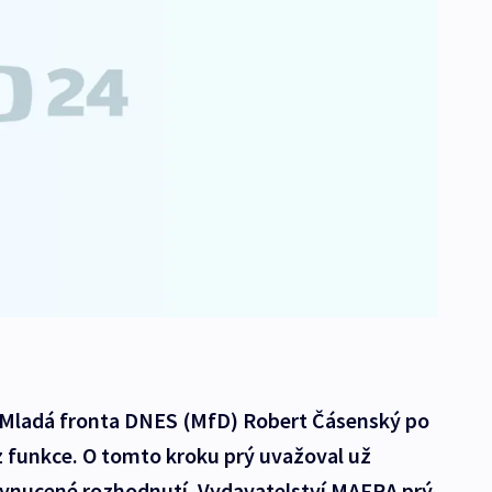
 Mladá fronta DNES (MfD) Robert Čásenský po
z funkce. O tomto kroku prý uvažoval už
 vynucené rozhodnutí. Vydavatelství MAFRA prý