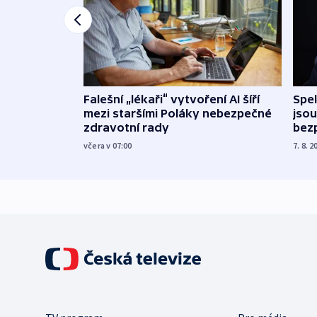
Falešní „lékaři“ vytvoření AI šíří
Spe
mezi staršími Poláky nebezpečné
jsou
zdravotní rady
bez
včera v 07:00
7. 8. 2