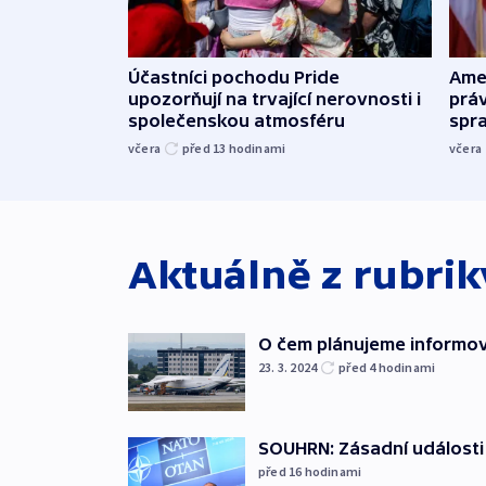
Účastníci pochodu Pride
Ame
upozorňují na trvající nerovnosti i
práv
společenskou atmosféru
spr
včera
před 13
hodinami
včera
Aktuálně z rubri
O čem plánujeme informova
23. 3. 2024
před 4
hodinami
SOUHRN: Zásadní události
před 16
hodinami