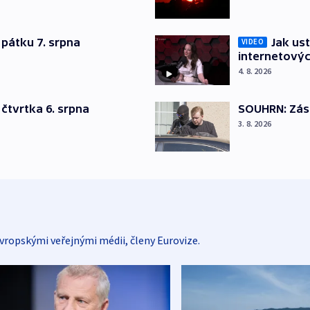
pátku 7. srpna
Jak ust
VIDEO
internetovýc
4. 8. 2026
čtvrtka 6. srpna
SOUHRN: Zása
3. 8. 2026
vropskými veřejnými médii, členy Eurovize.