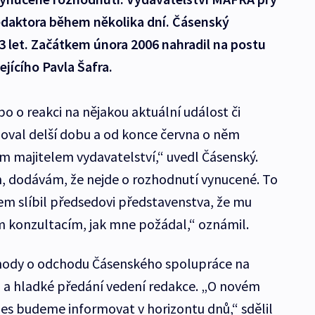
daktora během několika dní. Čásenský
13 let. Začátkem února 2006 nahradil na postu
jícího Pavla Šafra.
o o reakci na nějakou aktuální událost či
ažoval delší dobu a od konce června o něm
ým majitelem vydavatelství,“ uvedl Čásenský.
, dodávám, že nejde o rozhodnutí vynucené. To
sem slíbil předsedovi představenstva, že mu
ým konzultacím, jak mne požádal,“ oznámil.
hody o odchodu Čásenského spolupráce na
u a hladké předání vedení redakce. „O novém
es budeme informovat v horizontu dnů,“ sdělil