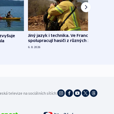
Jiný jazyk i technika. Ve Francii
zvyšuje
„Musí
spolupracují hasiči z různých zemí
la
polit
demo
6. 8. 2026
5. 8. 20
eská televize na sociálních sítích: