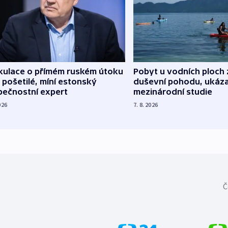
kulace o přímém ruském útoku
Pobyt u vodních ploch 
 pošetilé, míní estonský
duševní pohodu, ukáza
pečnostní expert
mezinárodní studie
026
7. 8. 2026
Č