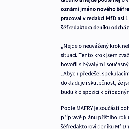
oznámí jméno nového šéfre
pracoval v redakci MfD asi 
šéfredaktora deníku odcháze
„Nejde o neuvážený krok neb
situaci. Tento krok jsem zv
hovořil s bývalým i současn
„Abych předešel spekulacím
dokladuje i skutečnost, že j
budu k dispozici k případn
Podle MAFRY je součástí do
přípravě plánu příštího rok
šéfredaktorovi deníku Mf Dn