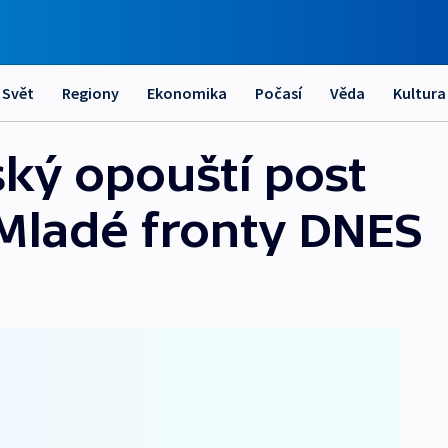
Svět
Regiony
Ekonomika
Počasí
Věda
Kultura
ký opouští post
Mladé fronty DNES