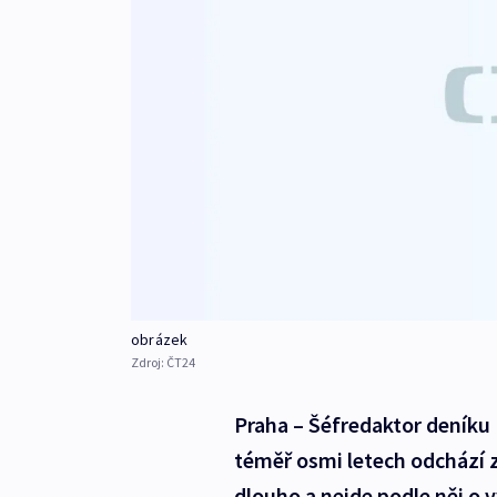
obrázek
Zdroj:
ČT24
Praha – Šéfredaktor deníku
téměř osmi letech odchází 
dlouho a nejde podle něj o