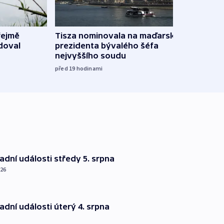
řejmě
Tisza nominovala na maďarského
Ruský
doval
prezidenta bývalého šéfa
čtyři 
nejvyššího soudu
včera
před 19
hodinami
dní události středy 5. srpna
026
dní události úterý 4. srpna