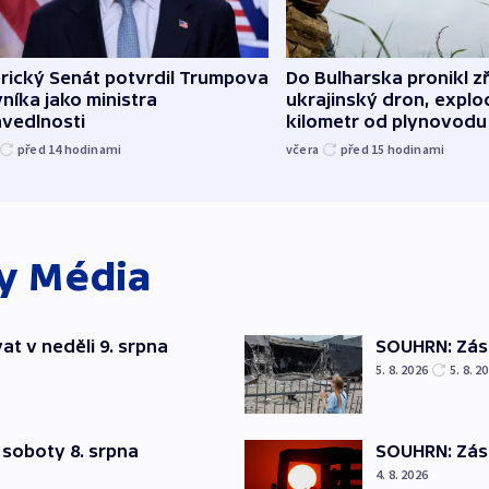
rický Senát potvrdil Trumpova
Do Bulharska pronikl z
níka jako ministra
ukrajinský dron, explo
avedlnosti
kilometr od plynovodu
před 14
hodinami
včera
před 15
hodinami
ky
Média
t v neděli 9. srpna
SOUHRN: Zása
5. 8. 2026
5. 8. 2
 soboty 8. srpna
SOUHRN: Zása
4. 8. 2026