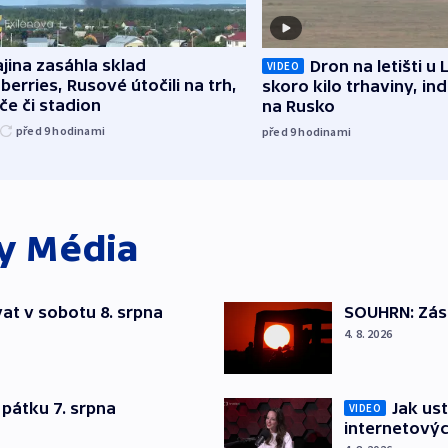
jina zasáhla sklad
Dron na letišti u 
VIDEO
berries, Rusové útočili na trh,
skoro kilo trhaviny, ind
če či stadion
na Rusko
před 9
hodinami
před 9
hodinami
ky
Média
at v sobotu 8. srpna
SOUHRN: Zása
4. 8. 2026
pátku 7. srpna
Jak ust
VIDEO
internetovýc