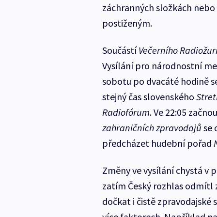
záchranných složkách nebo 
postiženým.
Součástí
Večerního Radiožur
Vysílání pro národnostní me
sobotu po dvacáté hodině s
stejný čas slovenského
Stret
Radiofórum
. Ve 22:05 začno
zahraničních zpravodajů
se 
předcházet hudební pořad
Změny ve vysílání chystá v p
zatím Český rozhlas odmítl 
dočkat i čistě zpravodajské 
více faktorech. Například na