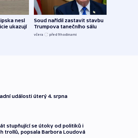
Lipska nesl
Soud nařídil zastavit stavbu
Žido
icie ukazují
Trumpova tanečního sálu
břehu
kriti
včera
před 9
hodinami
před 9
dní události úterý 4. srpna
át stupňující se útoky od politiků i
h trollů, popsala Barbora Loudová