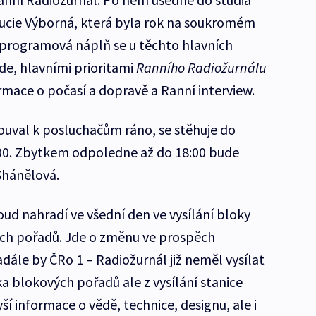
ucie Výborná, která byla rok na soukromém
programová náplň se u těchto hlavních
de, hlavními prioritami
Ranního Radiožurnálu
ormace o počasí a dopravě a Ranní interview.
louval k posluchačům ráno, se stěhuje do
00. Zbytkem odpoledne až do 18:00 bude
Shánělová.
ud nahradí ve všední den ve vysílání bloky
h pořadů. Jde o změnu ve prospěch
dále by ČRo 1 – Radiožurnál již neměl vysílat
 blokových pořadů ale z vysílání stanice
ší informace o vědě, technice, designu, ale i