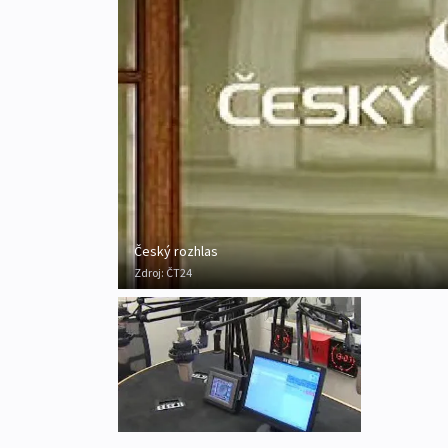
Český rozhlas
Zdroj:
ČT24