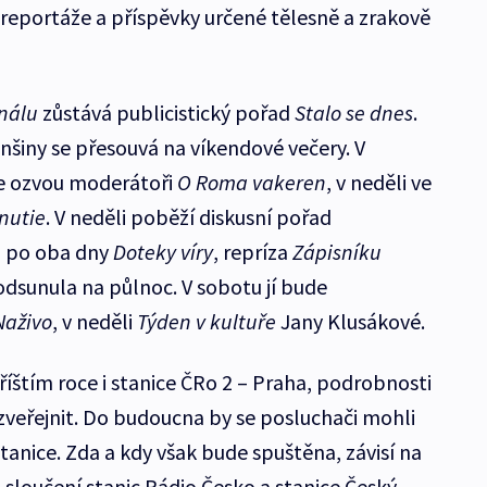
reportáže a příspěvky určené tělesně a zrakově
nálu
zůstává publicistický pořad
Stalo se dnes
.
nšiny se přesouvá na víkendové večery. V
e ozvou moderátoři
O Roma vakeren
, v neděli ve
nutie
. V neděli poběží diskusní pořad
u po oba dny
Doteky víry
, repríza
Zápisníku
odsunula na půlnoc. V sobotu jí bude
Naživo
, v neděli
Týden v kultuře
Jany Klusákové.
říštím roce i stanice ČRo 2 – Praha, podrobnosti
zveřejnit. Do budoucna by se posluchači mohli
stanice. Zda a kdy však bude spuštěna, závisí na
 sloučení stanic Rádio Česko a stanice Český