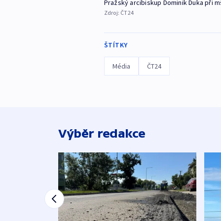
Pražský arcibiskup Dominik Duka při mš
Zdroj:
ČT24
ŠTÍTKY
Média
ČT24
Výběr redakce