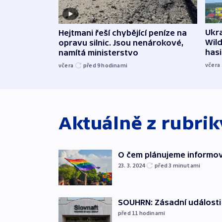
Ukra
Hejtmani řeší chybějící peníze na
Wild
opravu silnic. Jsou nenárokové,
hasi
namítá ministerstvo
včera
včera
před 9
hodinami
Aktuálně z rubri
O čem plánujeme informov
23. 3. 2024
před 3
minutami
SOUHRN: Zásadní události 
před 11
hodinami