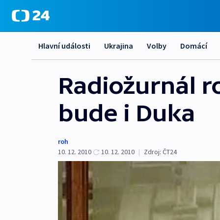
Hlavní události
Ukrajina
Volby
Domácí
Radiožurnál ro
bude i Duka
roh
10. 12. 2010
10. 12. 2010
|
Zdroj:
ČT24