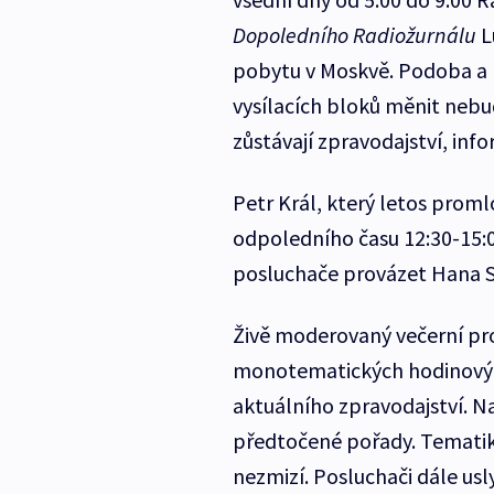
Dopoledního Radiožurnálu
L
pobytu v Moskvě. Podoba a 
vysílacích bloků měnit nebu
zůstávají zpravodajství, inf
Petr Král, který letos prom
odpoledního času 12:30-15:
posluchače provázet Hana 
Živě moderovaný večerní pro
monotematických hodinovýc
aktuálního zpravodajství. Na
předtočené pořady. Tematika
nezmizí. Posluchači dále usly