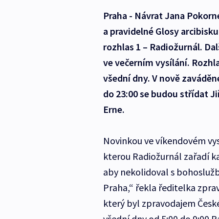
Praha - Návrat Jana Pokor
a pravidelné Glosy arcibisk
rozhlas 1 – Radiožurnál. Da
ve večerním vysílání. Rozhl
všední dny. V nově zaváděn
do 23:00 se budou střídat J
Erne.
Novinkou ve víkendovém vys
kterou Radiožurnál zařadí kaž
aby nekolidoval s bohoslužbo
Praha,“ řekla ředitelka zpr
který byl zpravodajem České
všední dny od 5:00 do 9:00 