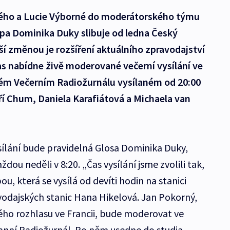
ného a Lucie Výborné do moderátorského týmu
upa Dominika Duky slibuje od ledna Český
lší změnou je rozšíření aktuálního zpravodajství
as nabídne živě moderované večerní vysílání ve
ém Večerním Radiožurnálu vysílaném od 20:00
iří Chum, Daniela Karafiátová a Michaela van
ílání bude pravidelná Glosa Dominika Duky,
dou neděli v 8:20. „Čas vysílání jsme zvolili tak,
u, která se vysílá od devíti hodin na stanici
avodajských stanic Hana Hikelová. Jan Pokorný,
ho rozhlasu ve Francii, bude moderovat ve
Ranní Radiožurnál. Po něm usedne do studia