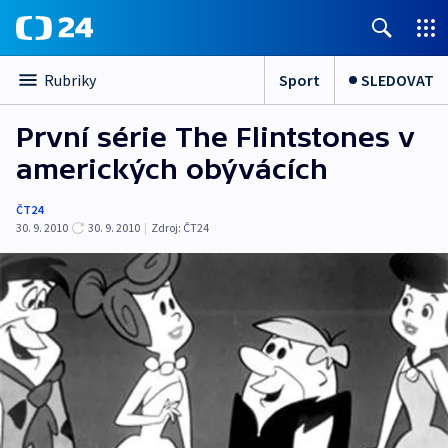
Sport
SLEDOVAT
Rubriky
První série The Flintstones v
amerických obývácích
ČT24
30. 9. 2010
30. 9. 2010
|
Zdroj:
ČT24