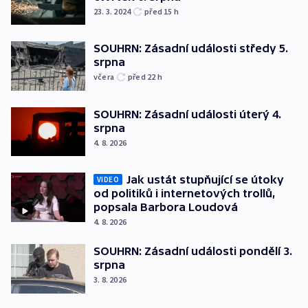
23. 3. 2024
před 15
h
SOUHRN: Zásadní události středy 5.
srpna
včera
před 22
h
SOUHRN: Zásadní události úterý 4.
srpna
4. 8. 2026
Jak ustát stupňující se útoky
VIDEO
od politiků i internetových trollů,
popsala Barbora Loudová
4. 8. 2026
SOUHRN: Zásadní události pondělí 3.
srpna
3. 8. 2026