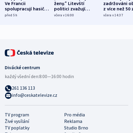
Ve Francii
ženy.“ Litevští
zadržováni o
spolupracují hasiči z
politici zvažují
z více než 50 
různých zemí
dohodu o
Bojovali na s
před 5
h
včera v 16:00
včera v 14:37
demografii
Ruska
Divácké centrum
každý všední den:
8:00—16:00 hodin
261 136 113
info@ceskatelevize.cz
TV program
Pro média
Živé vysílání
Reklama
TV poplatky
Studio Brno