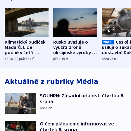
Klimatický budíček
Rusko uvažuje o
České 
VIDEO
Maďarů. Lidé i
využití dronů
usilují o zaká
podniky šetří,
ukrajinské výroby k
dostavbě Du
omezuje se doprava
útokům v Pobaltí,
12:08
právě teď
před 19
m
před 24
m
i svícení
tvrdí Litva
Aktuálně z rubriky
Média
SOUHRN: Zásadní události čtvrtka 6.
srpna
před 2
h
O čem plánujeme informovat ve
čtvrtek 6. srpna