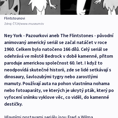
Flintstounovi
Zdroj:
ČT24/www.museum.tv
Ney York - Pazourkovi aneb The Flintstones - původní
animovaný americký seriál se začal natáčet v roce
1960. Celkem bylo natočeno 166 dílů. Celý seriál se
odehrává ve městě Bedrock v době kamenné, přitom
paroduje americkou společnost 60. let. I když to
neodpovídá skutečné historii, zde se lidé setkávají s
dinosaury, šavlozubými tygry nebo zarostlými
mamuty. Používají auta na pohon vlastníma nohama
nebo fotoaparáty, ve kterých je ukrytý pták, který po
vyfocení snímku vyklove věc, co viděl, do kamenné
destičky.
Hlavními postavami seriálu jsou Fred a Wilma