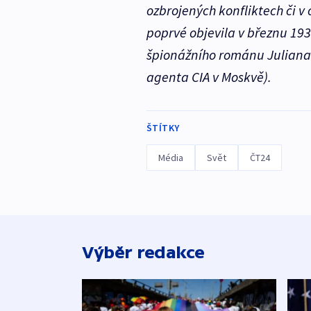
ozbrojených konfliktech či v
poprvé objevila v březnu 1934
špionážního románu Juliana 
agenta CIA v Moskvě).
ŠTÍTKY
Média
Svět
ČT24
Výběr redakce