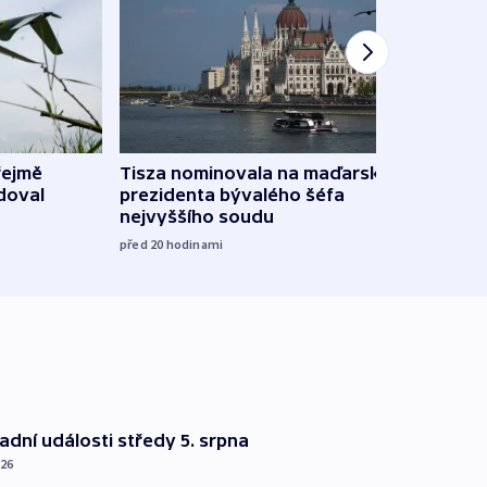
řejmě
Tisza nominovala na maďarského
Ruský
doval
prezidenta bývalého šéfa
čtyři 
nejvyššího soudu
včera
před 20
hodinami
dní události středy 5. srpna
026