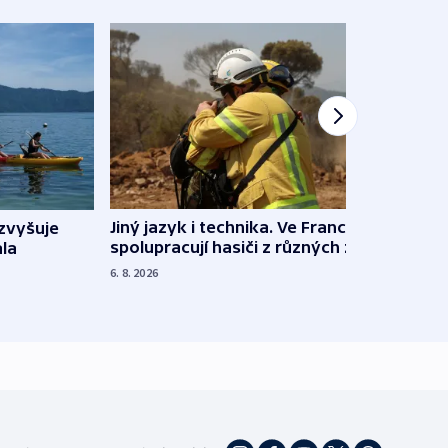
Jiný jazyk i technika. Ve Francii
zvyšuje
„Musí
spolupracují hasiči z různých zemí
la
polit
demo
6. 8. 2026
5. 8. 20