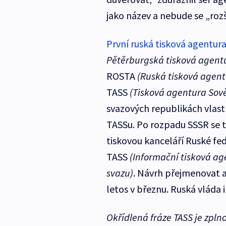
jako název a nebude se „ro
První ruská tisková agentur
Pětěrburgská tisková agent
ROSTA
(Ruská tisková agent
TASS
(Tisková agentura Sov
svazových republikách vlast
TASSu. Po rozpadu SSSR se t
tiskovou kanceláří Ruské fe
TASS
(Informační tisková a
svazu)
. Návrh přejmenovat a
letos v březnu. Ruská vláda in
Okřídlená fráze
TASS je zpln