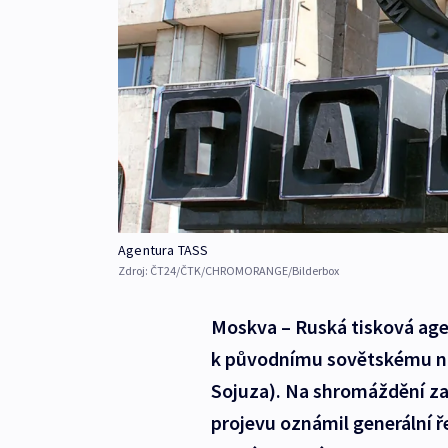
Agentura TASS
Zdroj:
ČT24/ČTK/CHROMORANGE/Bilderbox
Moskva – Ruská tisková age
k původnímu sovětskému ná
Sojuza). Na shromáždění 
projevu oznámil generální ř