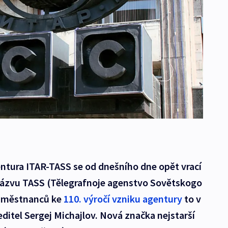
ntura ITAR-TASS se od dnešního dne opět vrací
zvu TASS (Tělegrafnoje agenstvo Sovětskogo
zaměstnanců ke
110. výročí vzniku agentury
to v
editel Sergej Michajlov. Nová značka nejstarší