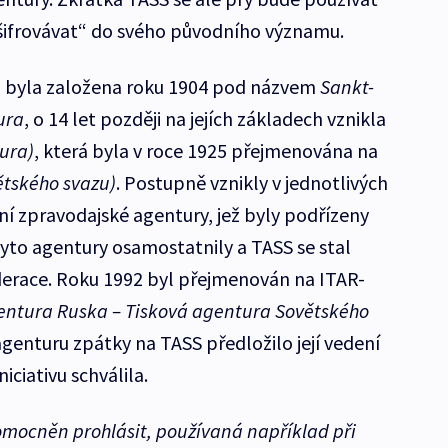
zšifrovávat“ do svého původního významu.
a
byla založena roku 1904 pod názvem
Sankt-
ura
, o 14 let později na jejích základech vznikla
ura)
, která byla v roce 1925 přejmenována na
ětského svazu)
. Postupně vznikly v jednotlivých
ní zpravodajské agentury, jež byly podřízeny
yto agentury osamostatnily a TASS se stal
derace. Roku 1992 byl přejmenován na ITAR-
gentura Ruska – Tisková agentura Sovětského
genturu zpátky na TASS předložilo její vedení
iciativu schválila.
omocněn prohlásit
, používaná například při