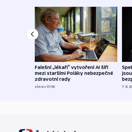
Falešní „lékaři“ vytvoření AI šíří
Spe
mezi staršími Poláky nebezpečné
jsou
zdravotní rady
bez
včera v 07:00
7. 8. 2