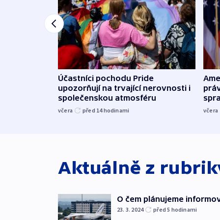
Účastníci pochodu Pride
Ame
upozorňují na trvající nerovnosti i
práv
společenskou atmosféru
spr
včera
před 14
hodinami
včera
Aktuálně z rubri
O čem plánujeme informova
23. 3. 2024
před 5
hodinami