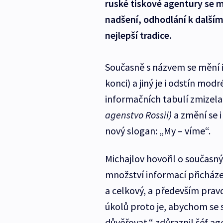
ruské tiskové agentury se m
nadšení, odhodlání k dalším
nejlepší tradice.
Současně s názvem se mění 
konci) a jiný je i odstín mo
informačních tabulí zmizel
agenstvo Rossii)
a změní se 
nový slogan: „My – víme“.
Michajlov hovořil o současn
množství informací přicháze
a celkový, a především pravd
úkolů proto je, abychom se 
důvěřovat,“ zdůraznil šéf ag