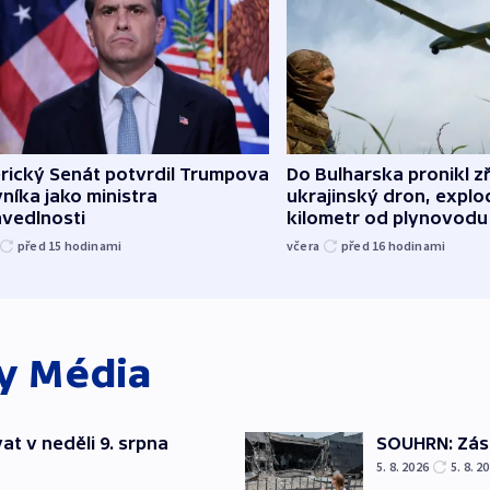
rický Senát potvrdil Trumpova
Do Bulharska pronikl z
níka jako ministra
ukrajinský dron, explo
avedlnosti
kilometr od plynovodu
před 15
hodinami
včera
před 16
hodinami
ky
Média
t v neděli 9. srpna
SOUHRN: Zása
5. 8. 2026
5. 8. 2