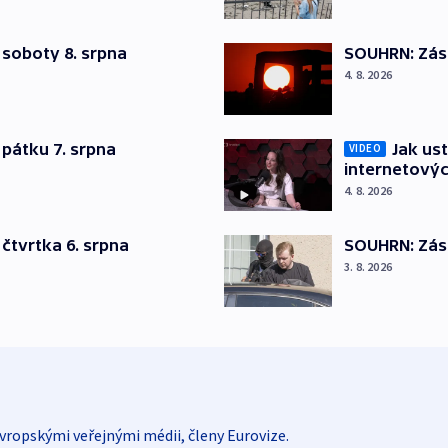
 soboty 8. srpna
SOUHRN: Zása
4. 8. 2026
pátku 7. srpna
Jak ust
VIDEO
internetovýc
4. 8. 2026
čtvrtka 6. srpna
SOUHRN: Zása
3. 8. 2026
vropskými veřejnými médii, členy Eurovize.