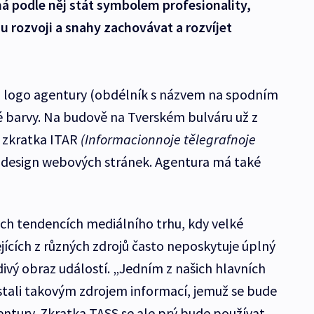
á podle něj stát symbolem profesionality,
u rozvoji a snahy zachovávat a rozvíjet
i logo agentury (obdélník s názvem na spodním
dré barvy. Na budově na Tverském bulváru už z
a zkratka ITAR
(Informacionnoje tělegrafnoje
i design webových stránek. Agentura má také
ých tendencích mediálního trhu, kdy velké
jících z různých zdrojů často neposkytuje úplný
ivý obraz událostí. „Jedním z našich hlavních
stali takovým zdrojem informací, jemuž se bude
entury. Zkratka TASS se ale prý bude používat