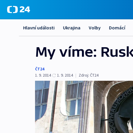
Hlavní události
Ukrajina
Volby
Domácí
My víme: Rusk
ČT24
1. 9. 2014
1. 9. 2014
|
Zdroj:
ČT24