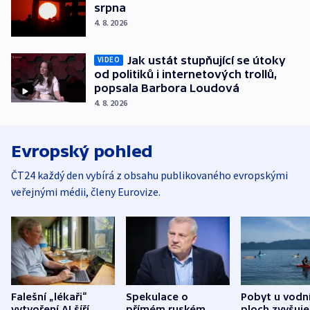
srpna
4. 8. 2026
Jak ustát stupňující se útoky
VIDEO
od politiků i internetových trollů,
popsala Barbora Loudová
4. 8. 2026
Evropský pohled
ČT24 každý den vybírá z obsahu publikovaného evropskými
veřejnými médii, členy Eurovize.
Falešní „lékaři“
Spekulace o
Pobyt u vodn
vytvoření AI šíří
přímém ruském
ploch zvyšuje