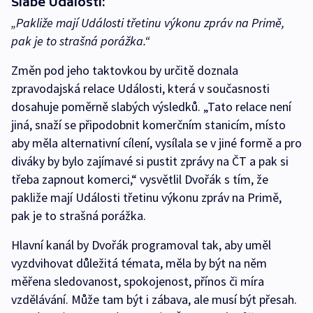
Slabé Události:
„Pakliže mají Události třetinu výkonu zpráv na Primě,
pak je to strašná porážka.“
Změn pod jeho taktovkou by určitě doznala
zpravodajská relace Události, která v současnosti
dosahuje poměrně slabých výsledků. „Tato relace není
jiná, snaží se připodobnit komerčním stanicím, místo
aby měla alternativní cílení, vysílala se v jiné formě a pro
diváky by bylo zajímavé si pustit zprávy na ČT a pak si
třeba zapnout komerci,“ vysvětlil Dvořák s tím, že
pakliže mají Události třetinu výkonu zpráv na Primě,
pak je to strašná porážka.
Hlavní kanál by Dvořák programoval tak, aby uměl
vyzdvihovat důležitá témata, měla by být na něm
měřena sledovanost, spokojenost, přínos či míra
vzdělávání. Může tam být i zábava, ale musí být přesah.