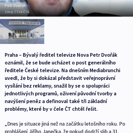
Petr Dvořák
Zdroj:
ČT24/ČTK
Praha – Bývalý ředitel televize Nova Petr Dvořák
oznámil, že se bude ucházet o post generálního
ředitele České televize. Na dnešním Mediabrunchi
uvedl, že by si dokázal představit veřejnoprávní
vysílání bez reklamy, snažil by se o spolupráci
jednotlivých programů, oživení původní tvorby a
navýšení peněz a definoval také tři základní
problémy, které by v čele ČT chtěl řešit.
„Dnes je situace jiná než na začátku letošního roku. Po
prohlášení Jiřího Janečka, že pokud dodrží slib a 31.