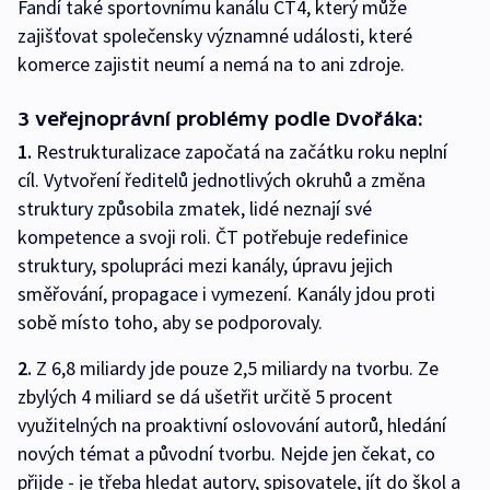
Fandí také sportovnímu kanálu ČT4, který může
zajišťovat společensky významné události, které
komerce zajistit neumí a nemá na to ani zdroje.
3 veřejnoprávní problémy podle Dvořáka:
1.
Restrukturalizace započatá na začátku roku neplní
cíl. Vytvoření ředitelů jednotlivých okruhů a změna
struktury způsobila zmatek, lidé neznají své
kompetence a svoji roli. ČT potřebuje redefinice
struktury, spolupráci mezi kanály, úpravu jejich
směřování, propagace i vymezení. Kanály jdou proti
sobě místo toho, aby se podporovaly.
2.
Z 6,8 miliardy jde pouze 2,5 miliardy na tvorbu. Ze
zbylých 4 miliard se dá ušetřit určitě 5 procent
využitelných na proaktivní oslovování autorů, hledání
nových témat a původní tvorbu. Nejde jen čekat, co
přijde - je třeba hledat autory, spisovatele, jít do škol a