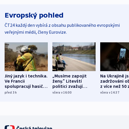
Evropský pohled
ČT24 každý den vybírá z obsahu publikovaného evropskými
veřejnými médii, členy Eurovize.
Jiný jazyk i technika.
„Musíme zapojit
Na Ukrajině j
Ve Francii
ženy.“ Litevští
zadržováni o
spolupracují hasiči z
politici zvažují
z více než 50 
různých zemí
dohodu o
Bojovali na s
před 3
h
včera v 16:00
včera v 14:37
demografii
Ruska