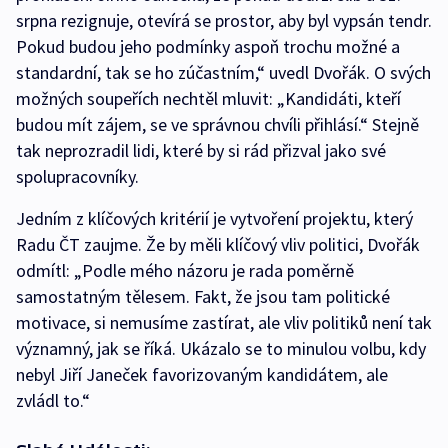
srpna rezignuje, otevírá se prostor, aby byl vypsán tendr.
Pokud budou jeho podmínky aspoň trochu možné a
standardní, tak se ho zúčastním,“ uvedl Dvořák. O svých
možných soupeřích nechtěl mluvit: „Kandidáti, kteří
budou mít zájem, se ve správnou chvíli přihlásí.“ Stejně
tak neprozradil lidi, které by si rád přizval jako své
spolupracovníky.
Jedním z klíčových kritérií je vytvoření projektu, který
Radu ČT zaujme. Že by měli klíčový vliv politici, Dvořák
odmítl: „Podle mého názoru je rada poměrně
samostatným tělesem. Fakt, že jsou tam politické
motivace, si nemusíme zastírat, ale vliv politiků není tak
významný, jak se říká. Ukázalo se to minulou volbu, kdy
nebyl Jiří Janeček favorizovaným kandidátem, ale
zvládl to.“