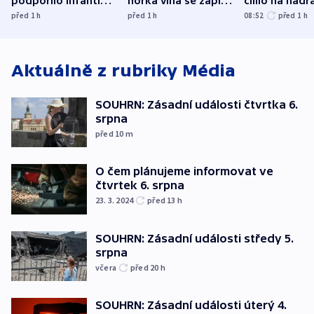
podpořilo Infantina.
horká vlna se zapíše
cílilo na nádra
UEFA trvá na
do dějin
autobus
před 1
h
před 1
h
08:52
před 1
h
bojkotu
klimatologie
Aktuálně z rubriky
Média
SOUHRN: Zásadní události čtvrtka 6.
srpna
před 10
m
O čem plánujeme informovat ve
čtvrtek 6. srpna
23. 3. 2024
před 13
h
SOUHRN: Zásadní události středy 5.
srpna
včera
před 20
h
SOUHRN: Zásadní události úterý 4.