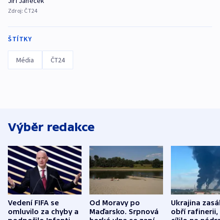
Jiří Janeček
Zdroj:
ČT24
ŠTÍTKY
Média
ČT24
Výběr redakce
Vedení FIFA se
Od Moravy po
Ukrajina zasá
omluvilo za chyby a
Maďarsko. Srpnová
obří rafinerii