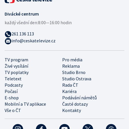
Divácké centrum
každý všední den:
8:00—16:00 hodin
261 136 113
info@ceskatelevize.cz
TV program
Pro média
Živé vysílání
Reklama
TV poplatky
Studio Brno
Teletext
Studio Ostrava
Podcasty
Rada ČT
Počasí
Kariéra
E-shop
Podávání námětů
Mobilní a TV aplikace
Časté dotazy
Vše o ČT
Kontakty