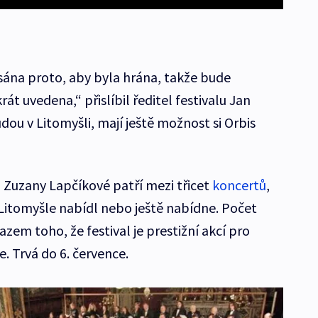
psána proto, aby byla hrána, takže bude
rát uvedena,“ přislíbil ředitel festivalu Jan
budou v Litomyšli, mají ještě možnost si Orbis
 Zuzany Lapčíkové patří mezi třicet
koncertů
,
Litomyšle nabídl nebo ještě nabídne. Počet
em toho, že festival je prestižní akcí pro
e. Trvá do 6. července.