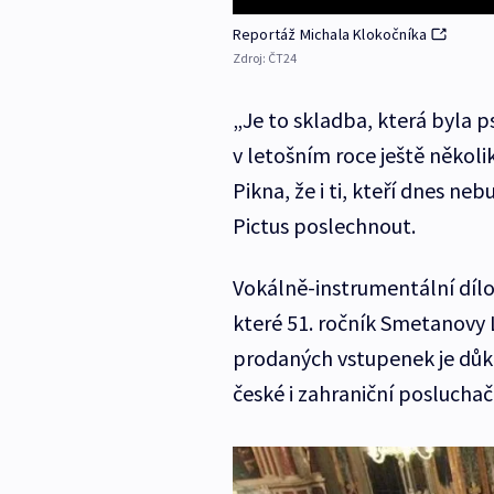
Reportáž Michala Klokočníka
Zdroj:
ČT24
„Je to skladba, která byla 
v letošním roce ještě několik
Pikna, že i ti, kteří dnes ne
Pictus poslechnout.
Vokálně-instrumentální dílo
které 51. ročník Smetanovy 
prodaných vstupenek je důkaz
české i zahraniční posluchač