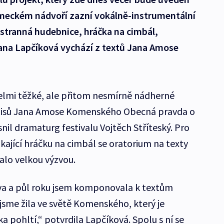
meckém nádvoří zazní vokálně-instrumentální
stranná hudebnice, hráčka na cimbál,
ana Lapčíková vychází z textů Jana Amose
velmi těžké, ale přitom nesmírně nádherné
spisů Jana Amose Komenského Obecná pravda o
snil dramaturg festivalu Vojtěch Stříteský. Pro
kající hráčku na cimbál se oratorium na texty
lo velkou výzvou.
Dva a půl roku jsem komponovala k textům
jsme žila ve světě Komenského, který je
 pohltí,“ potvrdila Lapčíková. Spolu s ní se