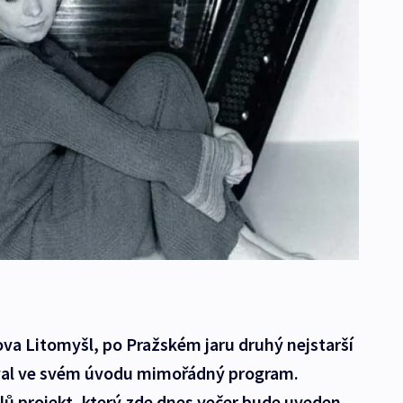
va Litomyšl, po Pražském jaru druhý nejstarší
oval ve svém úvodu mimořádný program.
lů projekt, který zde dnes večer bude uveden