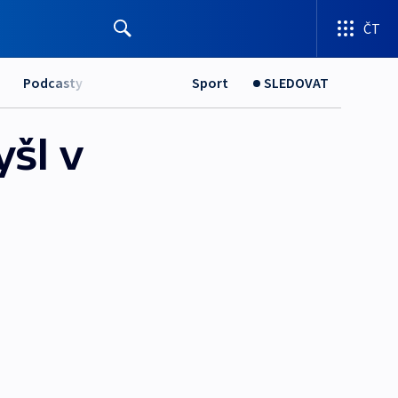
ČT
Podcasty
Sport
SLEDOVAT
šl v