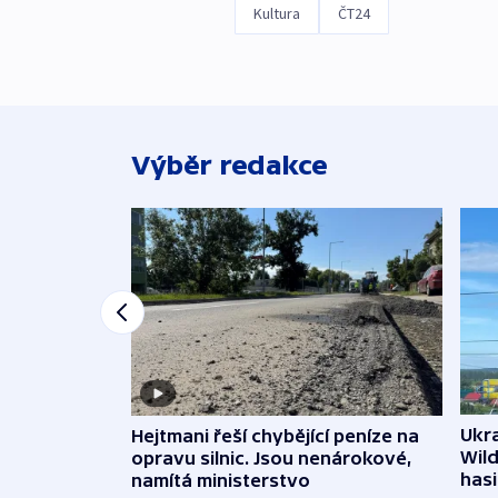
Kultura
ČT24
Výběr redakce
Ukra
Hejtmani řeší chybějící peníze na
Wild
opravu silnic. Jsou nenárokové,
hasi
namítá ministerstvo