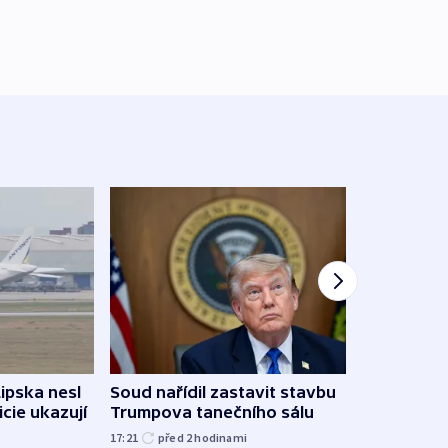
Lipska nesl
Soud nařídil zastavit stavbu
Žido
icie ukazují
Trumpova tanečního sálu
břehu
kriti
17:21
před 2
hodinami