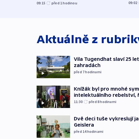
09:02
09:15
před 1
hodinou
Aktuálně z rubri
Vila Tugendhat slaví 25 le
zahradách
před 7
hodinami
Knížák byl pro mnohé sy
intelektuálního rebelství, 
11:30
před 8
hodinami
Dvě deci tuše vykreslují 
Geislera
před 14
hodinami