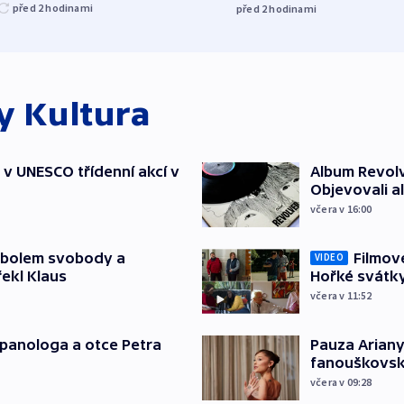
před 2
hodinami
před 2
hodinami
ky
Kultura
t v UNESCO třídenní akcí v
Album Revolv
Objevovali al
včera v 16:00
mbolem svobody a
Filmov
VIDEO
řekl Klaus
Hořké svátk
včera v 11:52
japanologa a otce Petra
Pauza Ariany
fanouškovsk
včera v 09:28