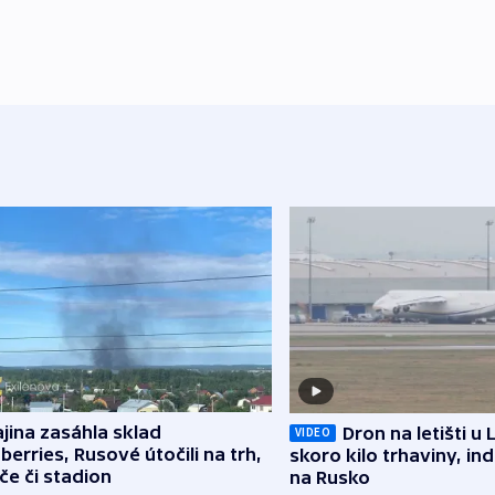
jina zasáhla sklad
Dron na letišti u 
VIDEO
berries, Rusové útočili na trh,
skoro kilo trhaviny, ind
če či stadion
na Rusko