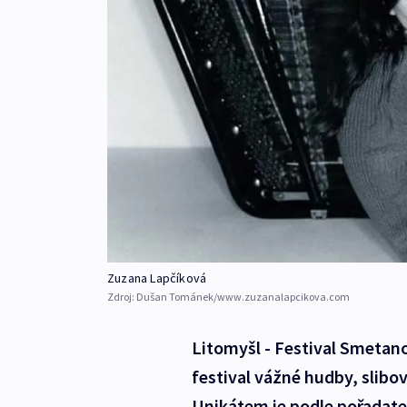
Zuzana Lapčíková
Zdroj:
Dušan Tománek/www.zuzanalapcikova.com
Litomyšl - Festival Smetano
festival vážné hudby, slib
Unikátem je podle pořadate