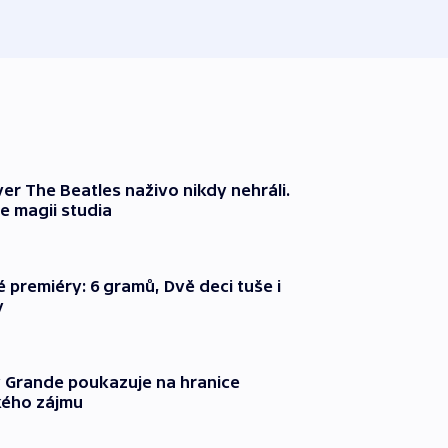
před 2
er The Beatles naživo nikdy nehráli.
e magii studia
é premiéry: 6 gramů, Dvě deci tuše i
y
 Grande poukazuje na hranice
ého zájmu