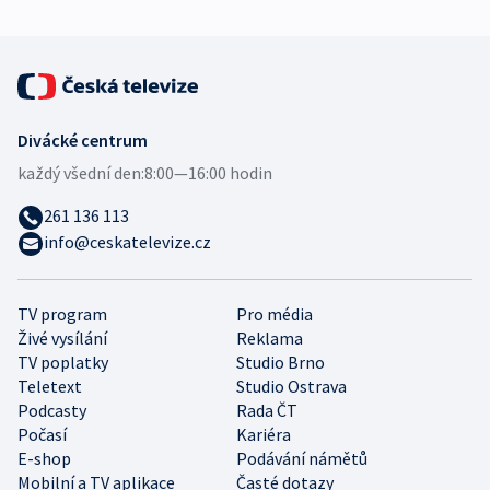
Divácké centrum
každý všední den:
8:00—16:00 hodin
261 136 113
info@ceskatelevize.cz
TV program
Pro média
Živé vysílání
Reklama
TV poplatky
Studio Brno
Teletext
Studio Ostrava
Podcasty
Rada ČT
Počasí
Kariéra
E-shop
Podávání námětů
Mobilní a TV aplikace
Časté dotazy