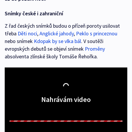
Snímky české i zahraniční
Z řad českých snímků budou o přízeň poroty usilovat
třeba
Děti noci
,
Anglické jahody
,
Peklo s princeznou
nebo snímek
Kdopak by se vlka bál
. V soutěži
evropských debutů se objeví snímek
Proměny
absolventa zlínské školy Tomáše Řehořka.
Nahrávám video