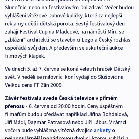
Slunečnici nebo na festivalovém Dni zdraví. Večer budou
vyhlášeni vítězové Duhové kuličky, které za nejlepší
reklamy udělí i dětská porota. Šestý festivalový den
zahájí Festival Cup na Mladcové, na náměstí Míru se
„zblázní“ architekti se stavebnicí Lego a Český rozhlas
uspořádá svůj den. A především se uskuteční aukce
filmových klapek.
Ve dnech 5. až 7. června se koná veletrh hraček Dětský
svět. V neděli se milovníci koní vydají do Slušovic na
Velkou cena FF Zlín 2009.
Závěr festivalu uvede Česká televize
v přímém
přenosu
- 6. června od 20:00 hodin. Ceny úspěšným
filmařům budou předávat například Jiřina Bohdalová,
Jiří Mádl, Dagmar Patrasová nebo Jiří Lábus. V rámci
večera bude vyhlášena vítězná dvojice
ankety
o
nejpopulárnější pohádkovou dvojici
, kterou vyhlásila