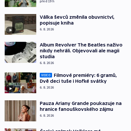
před 19
h
Válka ševců změnila obuvnictví,
popisuje kniha
6. 8. 2026
Album Revolver The Beatles naživo
nikdy nehráli. Objevovali ale magii
studia
6. 8. 2026
Filmové premiéry: 6 gramů,
VIDEO
Dvě deci tuše i Hořké svátky
6. 8. 2026
Pauza Ariany Grande poukazuje na
hranice fanouškovského zájmu
6. 8. 2026