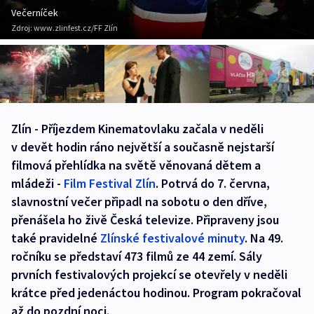
Večerníček
Zdroj:
www.zlinfest.cz/FF Zlín
Zlín - Příjezdem Kinematovlaku začala v neděli
v devět hodin ráno největší a současně nejstarší
filmová přehlídka na světě věnovaná dětem a
mládeži -
Film Festival Zlín
. Potrvá do 7. června,
slavnostní večer připadl na sobotu o den dříve,
přenášela ho živě Česká televize. Připraveny jsou
také pravidelné
Zlínské festivalové minuty
. Na 49.
ročníku se představí 473 filmů ze 44 zemí. Sály
prvních festivalových projekcí se otevřely v neděli
krátce před jedenáctou hodinou. Program pokračoval
až do pozdní noci.