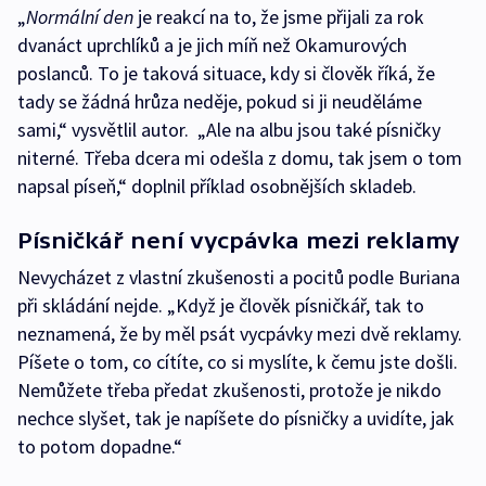
„
Normální den
je reakcí na to, že jsme přijali za rok
dvanáct uprchlíků a je jich míň než Okamurových
poslanců. To je taková situace, kdy si člověk říká, že
tady se žádná hrůza neděje, pokud si ji neuděláme
sami,“ vysvětlil autor. „Ale na albu jsou také písničky
niterné. Třeba dcera mi odešla z domu, tak jsem o tom
napsal píseň,“ doplnil příklad osobnějších skladeb.
Písničkář není vycpávka mezi reklamy
Nevycházet z vlastní zkušenosti a pocitů podle Buriana
při skládání nejde. „Když je člověk písničkář, tak to
neznamená, že by měl psát vycpávky mezi dvě reklamy.
Píšete o tom, co cítíte, co si myslíte, k čemu jste došli.
Nemůžete třeba předat zkušenosti, protože je nikdo
nechce slyšet, tak je napíšete do písničky a uvidíte, jak
to potom dopadne.“