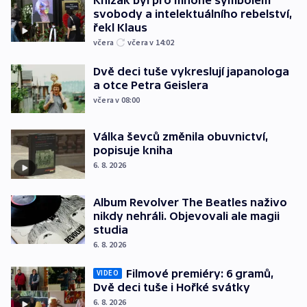
svobody a intelektuálního rebelství,
řekl Klaus
včera
včera v 14:02
Dvě deci tuše vykreslují japanologa
a otce Petra Geislera
včera v 08:00
Válka ševců změnila obuvnictví,
popisuje kniha
6. 8. 2026
Album Revolver The Beatles naživo
nikdy nehráli. Objevovali ale magii
studia
6. 8. 2026
Filmové premiéry: 6 gramů,
VIDEO
Dvě deci tuše i Hořké svátky
6. 8. 2026