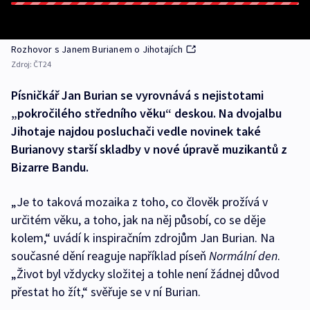
Rozhovor s Janem Burianem o Jihotajích
Zdroj:
ČT24
Písničkář Jan Burian se vyrovnává s nejistotami
„pokročilého středního věku“ deskou. Na dvojalbu
Jihotaje najdou posluchači vedle novinek také
Burianovy starší skladby v nové úpravě muzikantů z
Bizarre Bandu.
„Je to taková mozaika z toho, co člověk prožívá v
určitém věku, a toho, jak na něj působí, co se děje
kolem,“ uvádí k inspiračním zdrojům Jan Burian. Na
současné dění reaguje například píseň
Normální den
.
„Život byl vždycky složitej a tohle není žádnej důvod
přestat ho žít,“ svěřuje se v ní Burian.