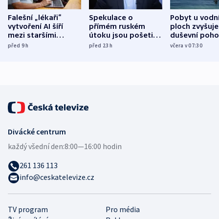
Falešní „lékaři“
Spekulace o
Pobyt u vodn
vytvoření AI šíří
přímém ruském
ploch zvyšuje
mezi staršími
útoku jsou pošetilé,
duševní poho
Poláky nebezpečné
míní estonský
ukázala
před 9
h
před 23
h
včera v 07:30
zdravotní rady
bezpečnostní
mezinárodní 
expert
Divácké centrum
každý všední den:
8:00—16:00 hodin
261 136 113
info@ceskatelevize.cz
TV program
Pro média