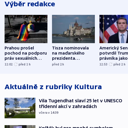
Výběr redakce
Prahou prošel
Tisza nominovala
Americký Sen
pochod na podporu
na maďarského
potvrdil Tru
práv sexuálních
prezidenta
právníka jako
menšin
bývalého šéfa
ministra
12:02
před 1
h
před 2
h
12:53
před 2
h
nejvyššího soudu
spravedlnost
Aktuálně z rubriky
Kultura
Vila Tugendhat slaví 25 let v UNESCO
třídenní akcí v zahradách
včera v 14:39
Knížák byl pro mnohé symbolem