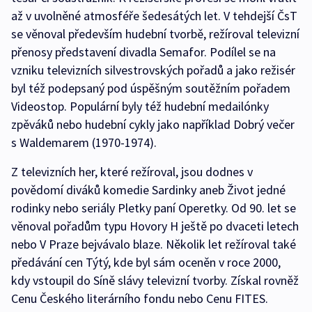
až v uvolněné atmosféře šedesátých let. V tehdejší ČsT
se věnoval především hudební tvorbě, režíroval televizní
přenosy představení divadla Semafor. Podílel se na
vzniku televizních silvestrovských pořadů a jako režisér
byl též podepsaný pod úspěšným soutěžním pořadem
Videostop. Populární byly též hudební medailónky
zpěváků nebo hudební cykly jako například Dobrý večer
s Waldemarem (1970-1974).
Z televizních her, které režíroval, jsou dodnes v
povědomí diváků komedie Sardinky aneb Život jedné
rodinky nebo seriály Pletky paní Operetky. Od 90. let se
věnoval pořadům typu Hovory H ještě po dvaceti letech
nebo V Praze bejvávalo blaze. Několik let režíroval také
předávání cen Týtý, kde byl sám oceněn v roce 2000,
kdy vstoupil do Síně slávy televizní tvorby. Získal rovněž
Cenu Českého literárního fondu nebo Cenu FITES.