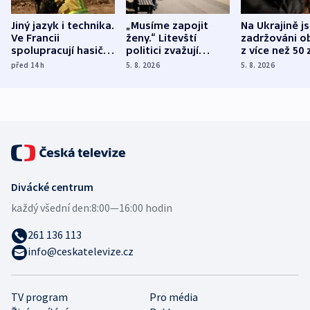
Jiný jazyk i technika.
„Musíme zapojit
Na Ukrajině j
Ve Francii
ženy.“ Litevští
zadržováni o
spolupracují hasiči z
politici zvažují
z více než 50 
různých zemí
dohodu o
Bojovali na s
před 14
h
5. 8. 2026
5. 8. 2026
demografii
Ruska
Divácké centrum
každý všední den:
8:00—16:00 hodin
261 136 113
info@ceskatelevize.cz
TV program
Pro média