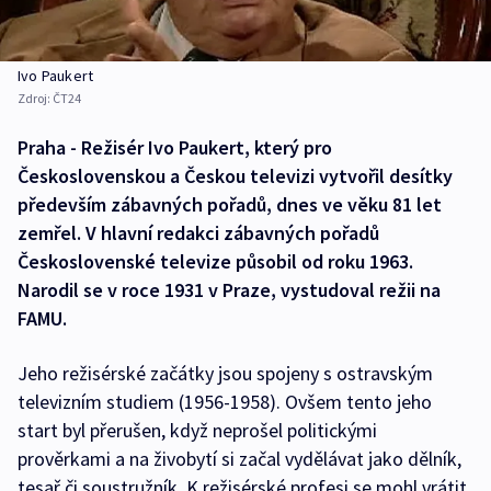
Ivo Paukert
Zdroj:
ČT24
Praha - Režisér Ivo Paukert, který pro
Československou a Českou televizi vytvořil desítky
především zábavných pořadů, dnes ve věku 81 let
zemřel. V hlavní redakci zábavných pořadů
Československé televize působil od roku 1963.
Narodil se v roce 1931 v Praze, vystudoval režii na
FAMU.
Jeho režisérské začátky jsou spojeny s ostravským
televizním studiem (1956-1958). Ovšem tento jeho
start byl přerušen, když neprošel politickými
prověrkami a na živobytí si začal vydělávat jako dělník,
tesař či soustružník. K režisérské profesi se mohl vrátit