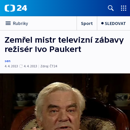
Sport
SLEDOVAT
Rubriky
Zemřel mistr televizní zábavy
režisér Ivo Paukert
sen
4. 4. 2013
4. 4. 2013
|
Zdroj:
ČT24