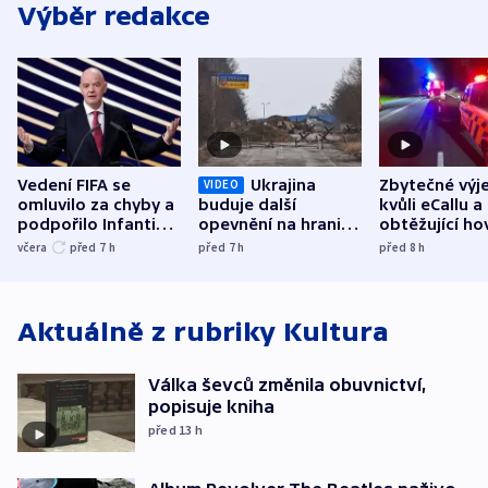
Výběr redakce
Vedení FIFA se
Ukrajina
Zbytečné výj
VIDEO
omluvilo za chyby a
buduje další
kvůli eCallu a
podpořilo Infantina.
opevnění na hranici
obtěžující ho
UEFA trvá na
s Běloruskem
zdržují záchr
včera
před 7
h
před 7
h
před 8
h
bojkotu
Aktuálně z rubriky
Kultura
Válka ševců změnila obuvnictví,
popisuje kniha
před 13
h