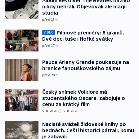
Album Revolver The Beatles naživo
nikdy nehráli. Objevovali ale magii
studia
před 13
h
Filmové premiéry: 6 gramů,
VIDEO
Dvě deci tuše i Hořké svátky
před 17
h
Pauza Ariany Grande poukazuje na
hranice fanouškovského zájmu
před 20
h
Český snímek Volklore má
studentského Oscara, zabojuje o
cenu za krátký film
5. 8. 2026
5. 8. 2026
Nacisté sváželi židovské knihy po
bednách. Čeští historici pátrali, komu
je zabavili