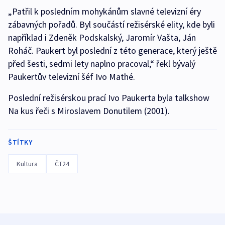
„Patřil k posledním mohykánům slavné televizní éry
zábavných pořadů. Byl součástí režisérské elity, kde byli
například i Zdeněk Podskalský, Jaromír Vašta, Ján
Roháč. Paukert byl poslední z této generace, který ještě
před šesti, sedmi lety naplno pracoval,“ řekl bývalý
Paukertův televizní šéf Ivo Mathé.
Poslední režisérskou prací Ivo Paukerta byla talkshow
Na kus řeči s Miroslavem Donutilem (2001).
ŠTÍTKY
Kultura
ČT24