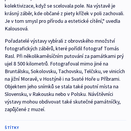
kolektivizace, když se scelovala pole. Na výstavě je
krásný záběr, kde občané z piety křížek v poli zachovali.
Je v tom smysl pro přírodu a estetické cítění,“ uvedla
Kalousová.
Pořadatelé výstavy vybírali z obrovského množství
fotografických záběrů, které pořídil fotograf Tomás
Rasl. Při několikaměsíčním putování za památkami prý
ujel 8 500 kilometrů. Fotografoval mimo jiné na
Bruntálsku, Sokolovsku, Tachovsku, Telčsku, ve vinicích
na jižní Moravě, v Hostýně i na Svaté Hoře u Příbrami.
Objektem jeho snímků se stala také poutní místa na
Slovensku, v Rakousku nebo v Polsku. Návštěvníci
výstavy mohou obdivovat také skutečné památníčky,
zapůjčené z muzeí.
ŠTÍTKY