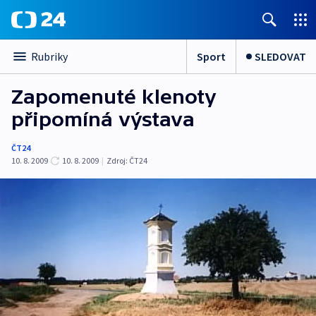
Sport
SLEDOVAT
Rubriky
Zapomenuté klenoty
připomíná výstava
ČT24
10. 8. 2009
10. 8. 2009
|
Zdroj:
ČT24