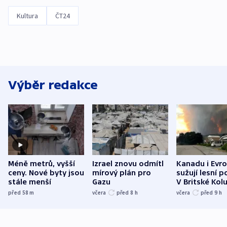
Kultura
ČT24
Výběr redakce
Méně metrů, vyšší
Izrael znovu odmítl
Kanadu i Evro
ceny. Nové byty jsou
mírový plán pro
sužují lesní p
stále menší
Gazu
V Britské Kol
evakuovali tis
před 58
m
včera
před 8
h
včera
před 9
h