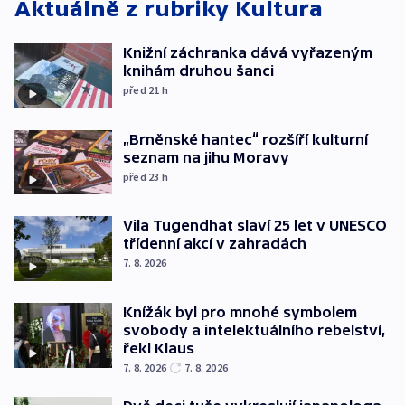
Aktuálně z rubriky
Kultura
Knižní záchranka dává vyřazeným
knihám druhou šanci
před 21
h
„Brněnské hantec“ rozšíří kulturní
seznam na jihu Moravy
před 23
h
Vila Tugendhat slaví 25 let v UNESCO
třídenní akcí v zahradách
7. 8. 2026
Knížák byl pro mnohé symbolem
svobody a intelektuálního rebelství,
řekl Klaus
7. 8. 2026
7. 8. 2026