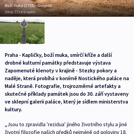
Boží muka (1725) - Svojetín
Zdroj:
ČT24/Svojetín
Praha - Kapličky, boží muka, smírčí kříže a další
drobné kulturní památky představuje výstava
Zapomenuté klenoty v krajině - Stezky pokory a
naděje, která probíhá v konírně Nostického paláce na
Malé Straně. Fotografie, trojrozměrné artefakty a
skutečné příklady památek jsou do 30. září vystaveny
ve sklepní galerii paláce, který je sídlem ministerstva
kultury.
„Jsou to zpravidla 'rezidua' jiného životního stylu a jiné
životní filozofie našich předků nejméně od poloviny 18.