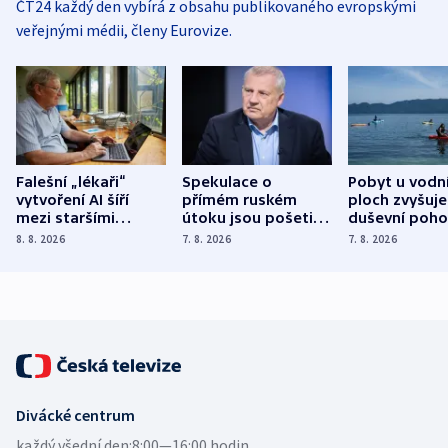
ČT24 každý den vybírá z obsahu publikovaného evropskými
veřejnými médii, členy Eurovize.
Falešní „lékaři“
Spekulace o
Pobyt u vodn
vytvoření AI šíří
přímém ruském
ploch zvyšuje
mezi staršími
útoku jsou pošetilé,
duševní poho
Poláky nebezpečné
míní estonský
ukázala
8. 8. 2026
7. 8. 2026
7. 8. 2026
zdravotní rady
bezpečnostní
mezinárodní 
expert
Divácké centrum
každý všední den:
8:00—16:00 hodin