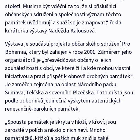
století. Musíme být vděčni za to, že si příslušníci
občanských sdružení a společností význam těchto
památek uvědomují a snaží se je zmapovat,“ řekla
kurátorka výstavy Naděžda Kalousová.
Výstava je součástí projektu občanského sdružení Pro
Bohemia, který byl zahájen v roce 2001. Záměrem jeho
organizátorů je „přesvědčovat občany o jejich
sounáležitosti s obcí, ve které žijí a kde mohou vlastní
iniciativou a prací přispět k obnově drobných památek“.
Je zaměřen zejména na oblast Národního parku
Šumava, Telčska a severního Plzeňska. Tato místa jsou
podle odborníků jedinečná výskytem autentických
renesančně-barokních památek.
„Spousta památek je skryta v hloží, v křoví, jsou
zarostlé v polích a nikdo o nich neví. Mnoho
památníčků, křížků a božích muk zničila také