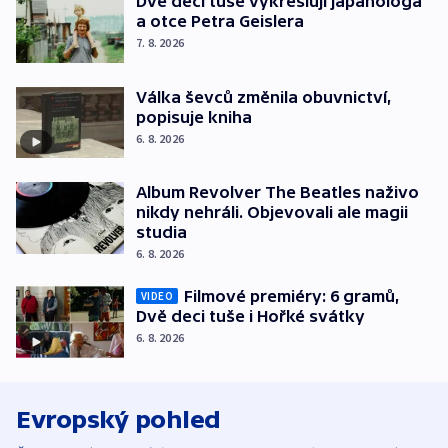
Dvě deci tuše vykreslují japanologa
a otce Petra Geislera
7. 8. 2026
Válka ševců změnila obuvnictví,
popisuje kniha
6. 8. 2026
Album Revolver The Beatles naživo
nikdy nehráli. Objevovali ale magii
studia
6. 8. 2026
Filmové premiéry: 6 gramů,
VIDEO
Dvě deci tuše i Hořké svátky
6. 8. 2026
Evropský pohled