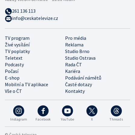
261 136 113
info@ceskatelevize.cz
TV program
Pro média
Živé vysílání
Reklama
TV poplatky
Studio Brno
Teletext
Studio Ostrava
Podcasty
Rada ČT
Počasí
Kariéra
E-shop
Podávání námětů
Mobilní a TV aplikace
Časté dotazy
Vše o ČT
Kontakty
Instagram
Facebook
YouTube
X
Threads
© Česká televize