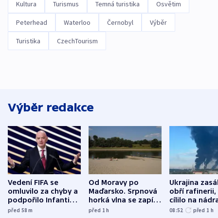
Kultura
Turismus
Temná turistika
Osvětim
Peterhead
Waterloo
Černobyl
Výběr
Turistika
CzechTourism
Výběr redakce
Vedení FIFA se
Od Moravy po
Ukrajina zasá
omluvilo za chyby a
Maďarsko. Srpnová
obří rafinerii
podpořilo Infantina.
horká vlna se zapíše
cílilo na nádra
UEFA trvá na
do dějin
autobus
před 58
m
před 1
h
08:52
před 1
h
bojkotu
klimatologie