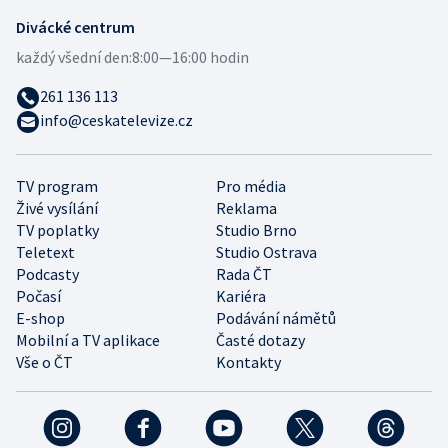
Divácké centrum
každý všední den:
8:00—16:00 hodin
261 136 113
info@ceskatelevize.cz
TV program
Pro média
Živé vysílání
Reklama
TV poplatky
Studio Brno
Teletext
Studio Ostrava
Podcasty
Rada ČT
Počasí
Kariéra
E-shop
Podávání námětů
Mobilní a TV aplikace
Časté dotazy
Vše o ČT
Kontakty