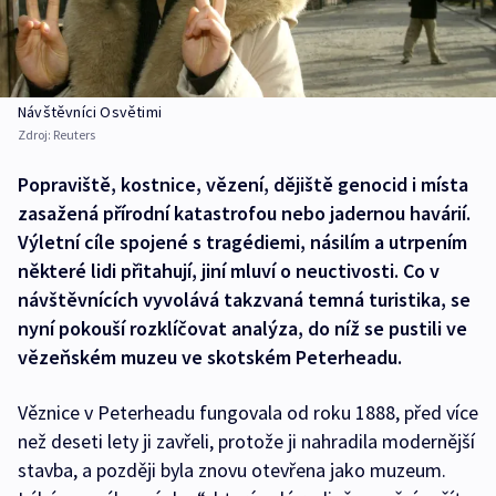
Návštěvníci Osvětimi
Zdroj:
Reuters
Popraviště, kostnice, vězení, dějiště genocid i místa
zasažená přírodní katastrofou nebo jadernou havárií.
Výletní cíle spojené s tragédiemi, násilím a utrpením
některé lidi přitahují, jiní mluví o neuctivosti. Co v
návštěvnících vyvolává takzvaná temná turistika, se
nyní pokouší rozklíčovat analýza, do níž se pustili ve
vězeňském muzeu ve skotském Peterheadu.
Věznice v Peterheadu fungovala od roku 1888, před více
než deseti lety ji zavřeli, protože ji nahradila modernější
stavba, a později byla znovu otevřena jako muzeum.