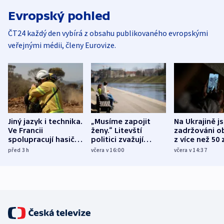
Evropský pohled
ČT24 každý den vybírá z obsahu publikovaného evropskými
veřejnými médii, členy Eurovize.
Jiný jazyk i technika.
„Musíme zapojit
Na Ukrajině j
Ve Francii
ženy.“ Litevští
zadržováni o
spolupracují hasiči z
politici zvažují
z více než 50 
různých zemí
dohodu o
Bojovali na s
před 3
h
včera v 16:00
včera v 14:37
demografii
Ruska