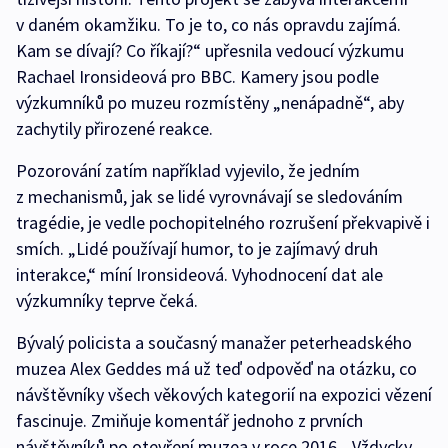
v daném okamžiku. To je to, co nás opravdu zajímá.
Kam se dívají? Co říkají?“ upřesnila vedoucí výzkumu
Rachael Ironsideová pro BBC. Kamery jsou podle
výzkumníků po muzeu rozmístěny „nenápadně“, aby
zachytily přirozené reakce.
Pozorování zatím například vyjevilo, že jedním
z mechanismů, jak se lidé vyrovnávají se sledováním
tragédie, je vedle pochopitelného rozrušení překvapivě i
smích. „Lidé používají humor, to je zajímavý druh
interakce,“ míní Ironsideová. Vyhodnocení dat ale
výzkumníky teprve čeká.
Bývalý policista a současný manažer peterheadského
muzea Alex Geddes má už teď odpověď na otázku, co
návštěvníky všech věkových kategorií na expozici vězení
fascinuje. Zmiňuje komentář jednoho z prvních
návštěvníků po otevření muzea v roce 2016. „Vždycky