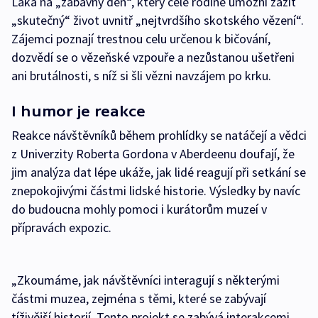
Láká na „zábavný den“, který celé rodině umožní zažít
„skutečný“ život uvnitř „nejtvrdšího skotského vězení“.
Zájemci poznají trestnou celu určenou k bičování,
dozvědí se o vězeňské vzpouře a nezůstanou ušetřeni
ani brutálnosti, s níž si šli vězni navzájem po krku.
I humor je reakce
Reakce návštěvníků během prohlídky se natáčejí a vědci
z Univerzity Roberta Gordona v Aberdeenu doufají, že
jim analýza dat lépe ukáže, jak lidé reagují při setkání se
znepokojivými částmi lidské historie. Výsledky by navíc
do budoucna mohly pomoci i kurátorům muzeí v
přípravách expozic.
„Zkoumáme, jak návštěvníci interagují s některými
částmi muzea, zejména s těmi, které se zabývají
tíživější historií. Tento projekt se zabývá interakcemi