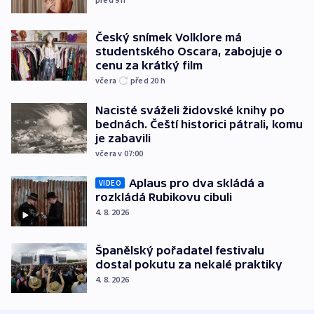
Český snímek Volklore má
studentského Oscara, zabojuje o
cenu za krátký film
včera
před 20
h
Nacisté sváželi židovské knihy po
bednách. Čeští historici pátrali, komu
je zabavili
včera v 07:00
Aplaus pro dva skládá a
VIDEO
rozkládá Rubikovu cibuli
4. 8. 2026
Španělský pořadatel festivalu
dostal pokutu za nekalé praktiky
4. 8. 2026