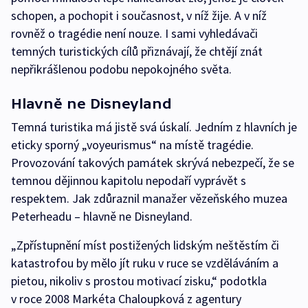
schopen, a pochopit i současnost, v níž žije. A v níž
rovněž o tragédie není nouze. I sami vyhledávači
temných turistických cílů přiznávají, že chtějí znát
nepřikrášlenou podobu nepokojného světa.
Hlavně ne Disneyland
Temná turistika má jistě svá úskalí. Jedním z hlavních je
eticky sporný „voyeurismus“ na místě tragédie.
Provozování takových památek skrývá nebezpečí, že se
temnou dějinnou kapitolu nepodaří vyprávět s
respektem. Jak zdůraznil manažer vězeňského muzea
Peterheadu – hlavně ne Disneyland.
„Zpřístupnění míst postižených lidským neštěstím či
katastrofou by mělo jít ruku v ruce se vzděláváním a
pietou, nikoliv s prostou motivací zisku,“ podotkla
v roce 2008 Markéta Chaloupková z agentury