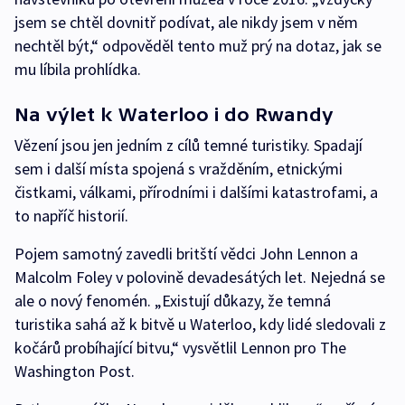
jsem se chtěl dovnitř podívat, ale nikdy jsem v něm
nechtěl být,“ odpověděl tento muž prý na dotaz, jak se
mu líbila prohlídka.
Na výlet k Waterloo i do Rwandy
Vězení jsou jen jedním z cílů temné turistiky. Spadají
sem i další místa spojená s vražděním, etnickými
čistkami, válkami, přírodními i dalšími katastrofami, a
to napříč historií.
Pojem samotný zavedli britští vědci John Lennon a
Malcolm Foley v polovině devadesátých let. Nejedná se
ale o nový fenomén. „Existují důkazy, že temná
turistika sahá až k bitvě u Waterloo, kdy lidé sledovali z
kočárů probíhající bitvu,“ vysvětlil Lennon pro The
Washington Post.