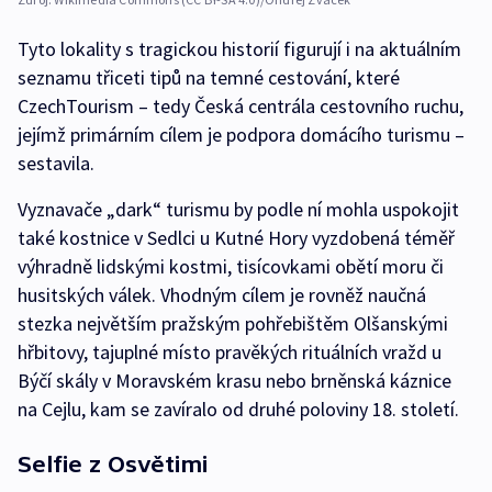
Tyto lokality s tragickou historií figurují i na aktuálním
seznamu třiceti tipů na temné cestování, které
CzechTourism – tedy Česká centrála cestovního ruchu,
jejímž primárním cílem je podpora domácího turismu –
sestavila.
Vyznavače „dark“ turismu by podle ní mohla uspokojit
také kostnice v Sedlci u Kutné Hory vyzdobená téměř
výhradně lidskými kostmi, tisícovkami obětí moru či
husitských válek. Vhodným cílem je rovněž naučná
stezka největším pražským pohřebištěm Olšanskými
hřbitovy, tajuplné místo pravěkých rituálních vražd u
Býčí skály v Moravském krasu nebo brněnská káznice
na Cejlu, kam se zavíralo od druhé poloviny 18. století.
Selfie z Osvětimi