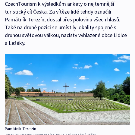
CzechTourism k výsledkům ankety o nejtemnější
turistický cíl Česka. Za vítěze lidé tehdy označili
Památník Terezín, dostal přes polovinu všech hlasů.
Také na druhé pozici se umístily lokality spojené s
druhou světovou válkou, nacisty vyhlazené obce Lidice
a Ležáky.
Památník Terezín
Zdroj:
Wikimedia Commons (CC BY-SA 4.0)/Ondřej Žváček