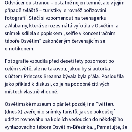
Odvrácenou stranou – ostatně nejen temné, ale v jejím
případě zvláště – turistiky je rovněž pořizování
fotografií. Stačí si vzpomenout na teenagerku
z Alabamy, která se rozesmátá vyfotila v Osvětimi a
snímek sdílela s popiskem „selfie v koncentračním
táboře Osvětim“ zakončeným červenajícím se
emotikonem.
Fotografie vzbudila před deseti lety pozornost po
celém světě, ale ne takovou, jakou by si autorka
s účtem Princess Breanna bývala byla přála. Posloužila
jako příklad k diskusi, co je na podobně citlivých
místech vlastně vhodné.
Osvětimské muzeum o pár let později na Twitteru
(dnes X) zveřejnilo snímky turistů, jak se pokoušejí
udržet rovnováhu na kolejích vedoucích do někdejšího
vyhlazovacího tábora Osvětim-Březinka. „Pamatujte, že