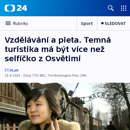
Sport
SLEDOVAT
Rubriky
Vzdělávání a pieta. Temná
turistika má být více než
selfíčko z Osvětimi
ČT24
,
jab
19. 8. 2024
|
Zdroj:
ČTK
,
BBC
,
The Washington Post
,
CNN