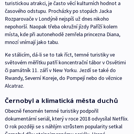
turistickou atrakci, je často věcí kulturních hodnot a
časového odstupu. Procházky po stopách Jacka
Rozparovače v Londýně nejspíš už dnes nikoho
nepohorší. Naopak třeba okružní jízdy Paříží kolem
místa, kde při autonehodě zemřela princezna Diana,
mnozí vnímají jako tabu.
Ke stálicím, dá-li se to tak říct, temné turistiky ve
světovém měřítku patří koncentrační tábor v Osvětimi
či památník 11. září v New Yorku. Jezdí se také do
Rwandy, Severní Koreje, do Pompejí nebo do věznice
Alcatraz.
Černobyl a klimatická města duchů
Obecně fenomén temné turistiky podpořil
dokumentární seriál, který v roce 2018 odvysílal Netflix.
O rok později se s náhlým vzrůstem popularity setkal