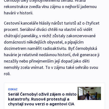
Černobyl díky stejnojmennému seriálu. Hraná
rekonstrukce zvedla vlnu zájmu o nejhorší jadernou
havárii v historii.
Cestovní kanceláře hlásily nárůst turistů až o čtyřicet
procent. Seriáloví diváci chtěli na vlastní oči vidět
chátrající paneláky, v nichž zůstaly zakonzervované
domácnosti někdejších obyvatel, a pípajícím
dozimetrem naměřit radioaktivitu. Byť černobylská
havárie je relativně nedávnou historií, dvě generace ji
nezažily nebo přinejmenším její dopad jako děti
nemohly zcela vnímat. To v zájmu také sehrálo svou
roli.
ODKAZ
Seriál Černobyl oživil zájem o místo
katastrofy. Rusové protestují a
chystají svou verzi o agentovi CIA