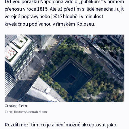
Drtivou porážku Napoleona vidělo „publikum“ v přímém
přenosu v roce 1815. Ale už předtím si lidé nenechali ujít
veřejné popravy nebo ještě hlouběji v minulosti
krvelačnou podívanou v římském Koloseu.
Ground Zero
Zdroj:
Reuters/Jeenah Moon
Rozdíl mezi tím, co je a není možné akceptovat jako