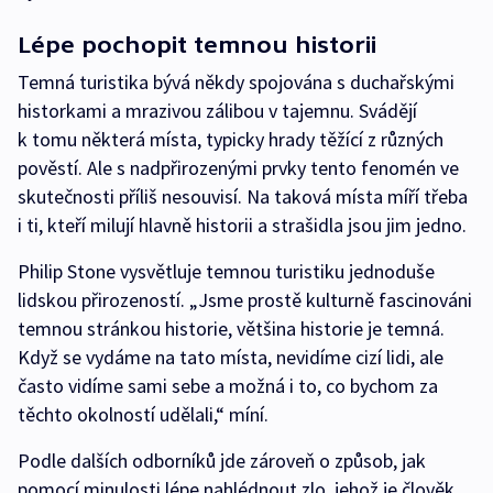
Lépe pochopit temnou historii
Temná turistika bývá někdy spojována s duchařskými
historkami a mrazivou zálibou v tajemnu. Svádějí
k tomu některá místa, typicky hrady těžící z různých
pověstí. Ale s nadpřirozenými prvky tento fenomén ve
skutečnosti příliš nesouvisí. Na taková místa míří třeba
i ti, kteří milují hlavně historii a strašidla jsou jim jedno.
Philip Stone vysvětluje temnou turistiku jednoduše
lidskou přirozeností. „Jsme prostě kulturně fascinováni
temnou stránkou historie, většina historie je temná.
Když se vydáme na tato místa, nevidíme cizí lidi, ale
často vidíme sami sebe a možná i to, co bychom za
těchto okolností udělali,“ míní.
Podle dalších odborníků jde zároveň o způsob, jak
pomocí minulosti lépe nahlédnout zlo, jehož je člověk