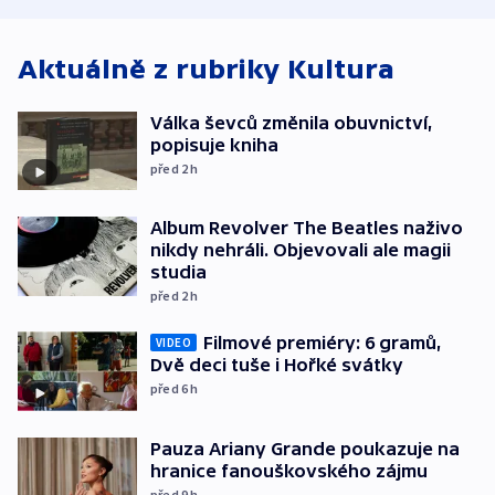
Aktuálně z rubriky
Kultura
Válka ševců změnila obuvnictví,
popisuje kniha
před 2
h
Album Revolver The Beatles naživo
nikdy nehráli. Objevovali ale magii
studia
před 2
h
Filmové premiéry: 6 gramů,
VIDEO
Dvě deci tuše i Hořké svátky
před 6
h
Pauza Ariany Grande poukazuje na
hranice fanouškovského zájmu
před 9
h