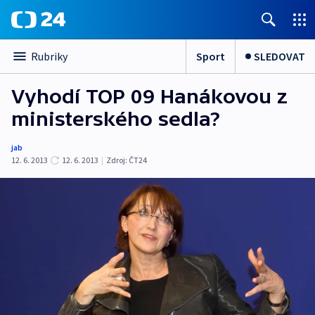
Sport
SLEDOVAT
Rubriky
Vyhodí TOP 09 Hanákovou z
ministerského sedla?
jab
12. 6. 2013
12. 6. 2013
|
Zdroj:
ČT24