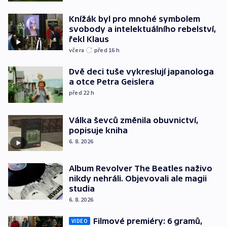
Knížák byl pro mnohé symbolem
svobody a intelektuálního rebelství,
řekl Klaus
včera
před 16
h
Dvě deci tuše vykreslují japanologa
a otce Petra Geislera
před 22
h
Válka ševců změnila obuvnictví,
popisuje kniha
6. 8. 2026
Album Revolver The Beatles naživo
nikdy nehráli. Objevovali ale magii
studia
6. 8. 2026
Filmové premiéry: 6 gramů,
VIDEO