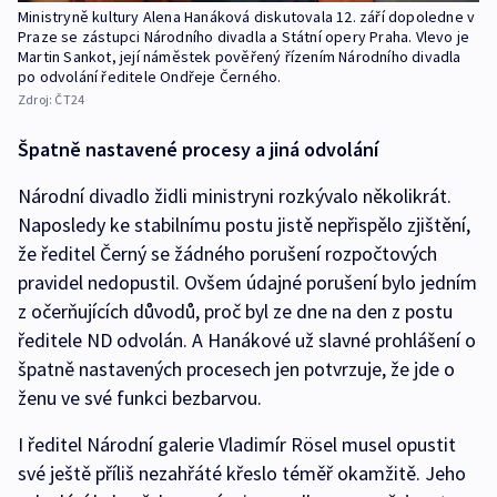
Ministryně kultury Alena Hanáková diskutovala 12. září dopoledne v
Praze se zástupci Národního divadla a Státní opery Praha. Vlevo je
Martin Sankot, její náměstek pověřený řízením Národního divadla
po odvolání ředitele Ondřeje Černého.
Zdroj:
ČT24
Špatně nastavené procesy a jiná odvolání
Národní divadlo židli ministryni rozkývalo několikrát.
Naposledy ke stabilnímu postu jistě nepřispělo zjištění,
že ředitel Černý se žádného porušení rozpočtových
pravidel nedopustil. Ovšem údajné porušení bylo jedním
z očerňujících důvodů, proč byl ze dne na den z postu
ředitele ND odvolán. A Hanákové už slavné prohlášení o
špatně nastavených procesech jen potvrzuje, že jde o
ženu ve své funkci bezbarvou.
I ředitel Národní galerie Vladimír Rösel musel opustit
své ještě příliš nezahřáté křeslo téměř okamžitě. Jeho