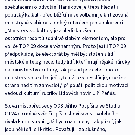
spekulacemi o odvolání Hanákové je třeba hledat i
politický kalkul - před blížícími se volbami je kritizovaná
ministryně slabinou a dobrým terčem pro konkurenci.
„Ministerstvo kultury je z hlediska všech
ostatních resortů zdánlivě slabým elementem, ale pro
voliče TOP 09 docela významným. Proto jestli TOP 09
předpokládá, že elektorát by měl být složen z lidí
městské inteleginece, tedy lidí, kteří mají nějaké nároky
na ministerstvo kultury, tak pokud je v čele tohoto
ministerstva osoba, jež tyto nároky nesplňuje, musí se
strana nad tím zamyslet,“ připouští politickou motivaci
vedoucí kulturní rubriky Lidových novin Jiří Peňás.
Slova místopředsedy ODS Jiřího Pospíšila ve Studiu
ČT24 nicméně svědčí spíš o shovívavosti volebního
rivala k ministryni. „Já bych na ni nebyl tak přísní, jak
jsou někteří její kritici. Považuji ji za slušného,