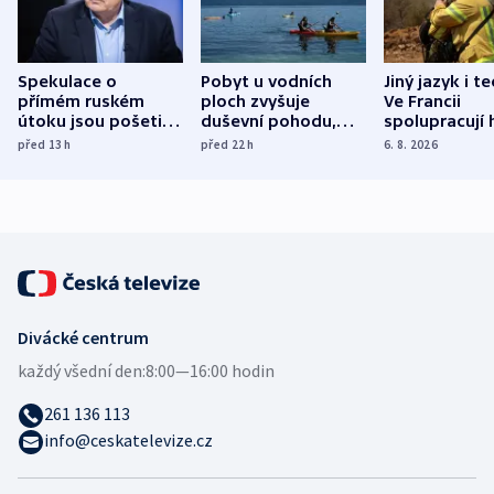
Spekulace o
Pobyt u vodních
Jiný jazyk i t
přímém ruském
ploch zvyšuje
Ve Francii
útoku jsou pošetilé,
duševní pohodu,
spolupracují h
míní estonský
ukázala
různých zemí
před 13
h
před 22
h
6. 8. 2026
bezpečnostní
mezinárodní studie
expert
Divácké centrum
každý všední den:
8:00—16:00 hodin
261 136 113
info@ceskatelevize.cz