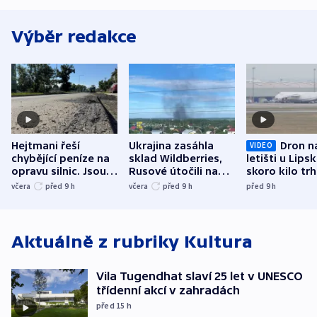
Výběr redakce
Hejtmani řeší
Ukrajina zasáhla
Dron n
VIDEO
chybějící peníze na
sklad Wildberries,
letišti u Lips
opravu silnic. Jsou
Rusové útočili na
skoro kilo trh
nenárokové, namítá
trh, hasiče či
indicie ukazuj
včera
před 9
h
včera
před 9
h
před 9
h
ministerstvo
stadion
Rusko
Aktuálně z rubriky
Kultura
Vila Tugendhat slaví 25 let v UNESCO
třídenní akcí v zahradách
před 15
h