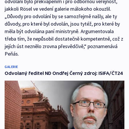
odvolání bylo překvapením i pro odbornou veřejnost,
jakkoli Rösel ve vedení galerie málokoho okouzlil.
„Důvody pro odvolání by se samozřejmě našly, ale ty
důvody, pro které byl odvolán, jsou tytéž, pro které by
měla být odvolána paní ministryně. Argumentovala
třeba tím, že nepůsobil dostatečně kompetentně, což z
jejích úst neznělo zrovna přesvědčivě,“ poznamenává
Peňás.
GALERIE
Odvolaný ředitel ND Ondřej Černý zdroj: ISIFA/ČT24