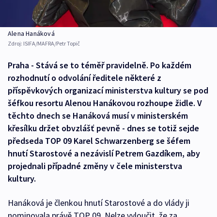
Alena Hanáková
Zdroj:
ISIFA/MAFRA/Petr Topič
Praha - Stává se to téměř pravidelně. Po každém
rozhodnutí o odvolání ředitele některé z
příspěvkových organizací ministerstva kultury se pod
šéfkou resortu Alenou Hanákovou rozhoupe židle. V
těchto dnech se Hanáková musí v ministerském
křesílku držet obvzlášť pevně - dnes se totiž sejde
předseda TOP 09 Karel Schwarzenberg se šéfem
hnutí Starostové a nezávislí Petrem Gazdíkem, aby
projednali případné změny v čele ministerstva
kultury.
Hanáková je členkou hnutí Starostové a do vlády ji
nominovala právě TOP 09. Nelze vyloučit, že za