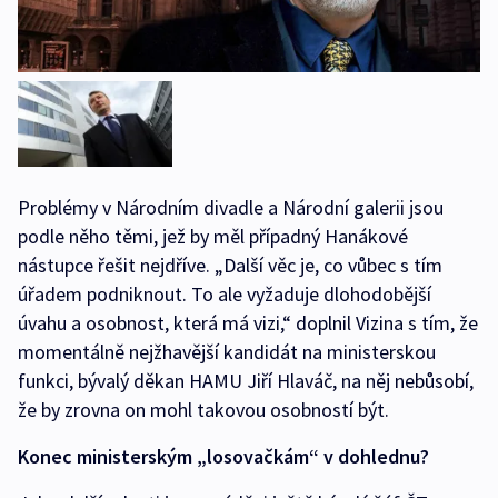
Problémy v Národním divadle a Národní galerii jsou
podle něho těmi, jež by měl případný Hanákové
nástupce řešit nejdříve. „Další věc je, co vůbec s tím
úřadem podniknout. To ale vyžaduje dlohodobější
úvahu a osobnost, která má vizi,“ doplnil Vizina s tím, že
momentálně nejžhavější kandidát na ministerskou
funkci, bývalý děkan HAMU Jiří Hlaváč, na něj nebůsobí,
že by zrovna on mohl takovou osobností být.
Konec ministerským „losovačkám“ v dohlednu?