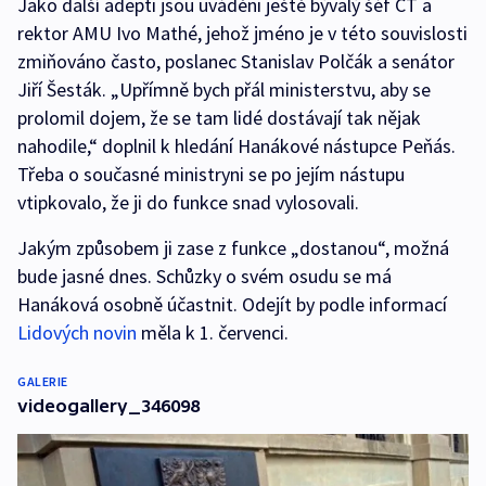
Jako další adepti jsou uváděni ještě bývalý šéf ČT a
rektor AMU Ivo Mathé, jehož jméno je v této souvislosti
zmiňováno často, poslanec Stanislav Polčák a senátor
Jiří Šesták. „Upřímně bych přál ministerstvu, aby se
prolomil dojem, že se tam lidé dostávají tak nějak
nahodile,“ doplnil k hledání Hanákové nástupce Peňás.
Třeba o současné ministryni se po jejím nástupu
vtipkovalo, že ji do funkce snad vylosovali.
Jakým způsobem ji zase z funkce „dostanou“, možná
bude jasné dnes. Schůzky o svém osudu se má
Hanáková osobně účastnit. Odejít by podle informací
Lidových novin
měla k 1. červenci.
GALERIE
videogallery_346098