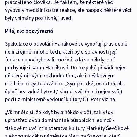
pracovitého člověka. Je faktem, že některé věci
vyvovaly mediální ostré reakce, ale naopak některé věci
byly vnímány pozitivně,“ uvedl.
Milá, ale bezvýrazná
Spekulace o odvolání Hanákové se vynořují pravidelně,
není zřejmě mnoho těch, kteří by o správnosti její
funkce nepochybovali, možná, zdá se někdy, o ní
pochybuje i sama Hanáková. Do rozpaků přivádí nejen
některými svými rozhodnutími, ale i nešikovným
mediálním vystupováním. „Sympatická, ochotná, ale
úplně bezradná bytost,“ shrnul svůj (a asi nejen svůj)
pocit z ministryně vedoucí kultury ČT Petr Vizina.
„Všimněte si, že když byla někde vidět, tak vždy
uprostřed dvou dominantně působících jedinců -
tiskové mluvčí ministerstva kultury Markéty Ševčíkové
a ekonomického náměstka Martina Sankota, který