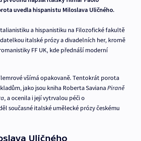
orota uvedla hispanistu Miloslava Uličného.
alianistiku a hispanistiku na Filozofické fakultě
adatelkou italské prózy a divadelních her, kromě
romanistiky FF UK, kde přednáší moderní
Flemrové všímá opakovaně. Tentokrát porota
řekladům, jako jsou kniha Roberta Saviana
Piraně
ra
, a ocenila i její vytrvalou péči o
 děl současné italské umělecké prózy českému
loslava Uličného