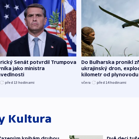
rický Senát potvrdil Trumpova
Do Bulharska pronikl z
níka jako ministra
ukrajinský dron, explo
avedlnosti
kilometr od plynovodu
před 13
hodinami
včera
před 14
hodinami
ky
Kultura
yřazeným knihám druhou
Dvě deci tuš