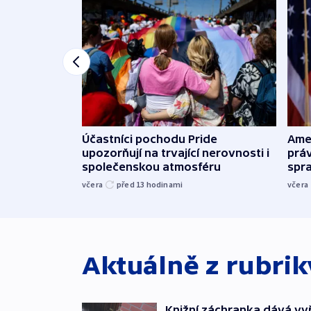
Účastníci pochodu Pride
Ame
upozorňují na trvající nerovnosti i
práv
společenskou atmosféru
spr
včera
před 13
hodinami
včera
Aktuálně z rubri
Knižní záchranka dává v