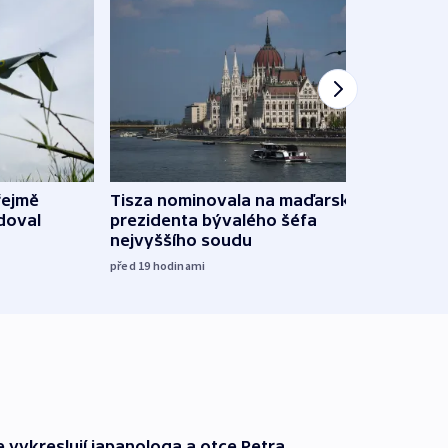
řejmě
Tisza nominovala na maďarského
Ruský
doval
prezidenta bývalého šéfa
čtyři 
nejvyššího soudu
včera
před 19
hodinami
e vykreslují japanologa a otce Petra