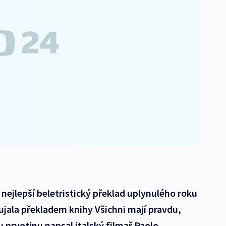
ejlepší beletristický překlad uplynulého roku
ujala překladem knihy Všichni mají pravdu,
prvotinu napsal italský filmař Paolo