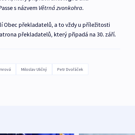
Passe s názvem
Větrná zvonkohra
.
 Obec překladatelů, a to vždy u příležitosti
trona překladatelů, který připadá na 30. září.
emrová
Miloslav Uličný
Petr Dvořáček