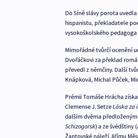
Do Síně slávy porota uvedla
hispanistu, překladatele po
vysokoškolského pedagoga a
Mimořádné tvůrčí ocenění u
Dvořáčkovi za překlad rom
převedl z němčiny. Další tvů
Knápková, Michal Půček, Mic
Prémii Tomáše Hrácha získal
Clemense J. Setze
Láska za 
dalším dvěma předloženým 
Schizogorsk
) a ze švédštiny 
Žantovské náleží Jiřímu Měsíc