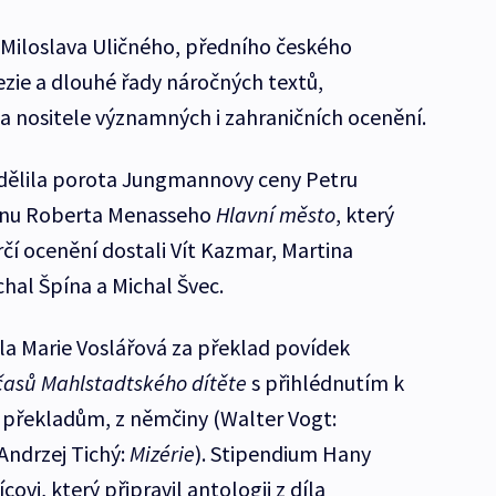
 Miloslava Uličného, předního českého
ezie a dlouhé řady náročných textů,
 nositele významných i zahraničních ocenění.
dělila porota Jungmannovy ceny Petru
ánu Roberta Menasseho
Hlavní město
, který
rčí ocenění dostali Vít Kazmar, Martina
hal Špína a Michal Švec.
a Marie Voslářová za překlad povídek
časů Mahlstadtského dítěte
s přihlédnutím k
překladům, z němčiny (Walter Vogt:
(Andrzej Tichý:
Mizérie
). Stipendium Hany
ovi, který připravil antologii z díla