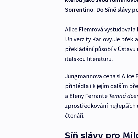
Sorrentino. Do Síně slávy p
Alice Flemrová vystudovala it
Univerzity Karlovy. Je překl
překládání působí v Ústavu 
italskou literaturu.
Jungmannova cena si Alice 
přihlédla i k jejím dalším p
a Eleny Ferrante
Temná dce
zprostředkování nejlepších
čtenáři.
Síň slávy pro Mi