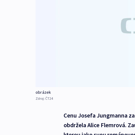
obrázek
Zdroj:
ČT24
Cenu Josefa Jungmanna za n
obdržela Alice Flemrová. Za
kterou jako svou románovou 