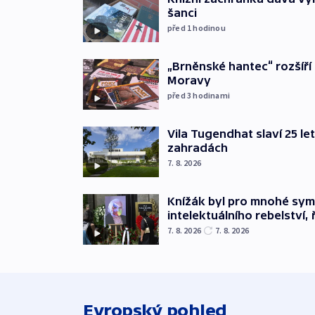
šanci
před 1
hodinou
„Brněnské hantec“ rozšíří 
Moravy
před 3
hodinami
Vila Tugendhat slaví 25 le
zahradách
7. 8. 2026
Knížák byl pro mnohé sy
intelektuálního rebelství, 
7. 8. 2026
7. 8. 2026
Evropský pohled