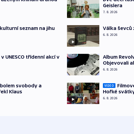
Geislera
7. 8. 2026
kulturní seznam na jihu
Válka ševců 
6. 8. 2026
t v UNESCO třídenní akcí v
Album Revolv
Objevovali al
6. 8. 2026
mbolem svobody a
Filmov
VIDEO
řekl Klaus
Hořké svátk
6. 8. 2026