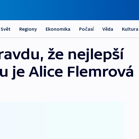
Svět
Regiony
Ekonomika
Počasí
Věda
Kultura
ravdu, že nejlepší
u je Alice Flemrová