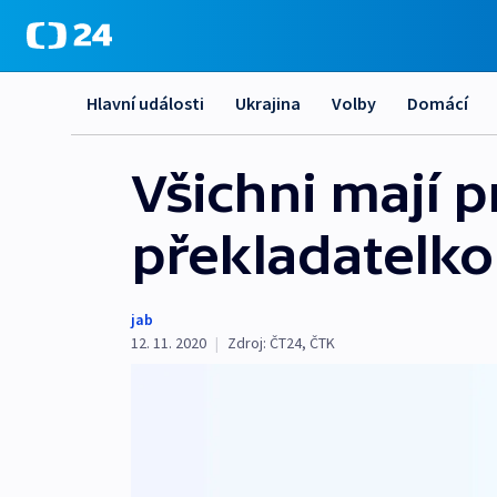
Hlavní události
Ukrajina
Volby
Domácí
Všichni mají p
překladatelko
jab
12. 11. 2020
|
Zdroj:
ČT24
,
ČTK