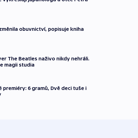
změnila obuvnictví, popisuje kniha
er The Beatles naživo nikdy nehráli.
e magii studia
é premiéry: 6 gramů, Dvě deci tuše i
y