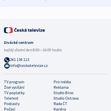
zdravotní rady
bezpečnostní
mezinárodní 
expert
Divácké centrum
každý všední den:
8:00—16:00 hodin
261 136 113
info@ceskatelevize.cz
TV program
Pro média
Živé vysílání
Reklama
TV poplatky
Studio Brno
Teletext
Studio Ostrava
Podcasty
Rada ČT
Počasí
Kariéra