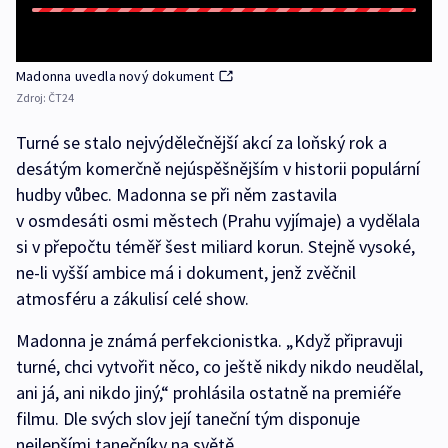
Madonna uvedla nový dokument
Zdroj:
ČT24
Turné se stalo nejvýdělečnější akcí za loňský rok a
desátým komerčně nejúspěšnějším v historii populární
hudby vůbec. Madonna se při něm zastavila
v osmdesáti osmi městech (Prahu vyjímaje) a vydělala
si v přepočtu téměř šest miliard korun. Stejně vysoké,
ne-li vyšší ambice má i dokument, jenž zvěčnil
atmosféru a zákulisí celé show.
Madonna je známá perfekcionistka. „Když připravuji
turné, chci vytvořit něco, co ještě nikdy nikdo neudělal,
ani já, ani nikdo jiný,“ prohlásila ostatně na premiéře
filmu. Dle svých slov její taneční tým disponuje
nejlepšími tanečníky na světě.