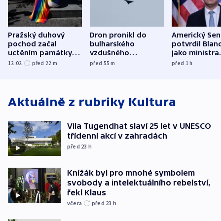
Pražský duhový
Dron pronikl do
Americký Sen
pochod začal
bulharského
potvrdil Blan
uctěním památky
vzdušného
jako ministra
obětí berlínského
prostoru,
spravedlnost
12:02
před 22
m
před 55
m
před 1
h
útoku
explodoval kilometr
od plynovodu
Aktuálně z rubriky
Kultura
Vila Tugendhat slaví 25 let v UNESCO
třídenní akcí v zahradách
před 23
h
Knížák byl pro mnohé symbolem
svobody a intelektuálního rebelství,
řekl Klaus
včera
před 23
h