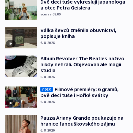
Dvě deci tuše vykreslují japanologa
a otce Petra Geislera
včera v 08:00
Válka ševců změnila obuvnictví,
popisuje kniha
6. 8. 2026
Album Revolver The Beatles naživo
nikdy nehráli. Objevovali ale magii
studia
6. 8. 2026
Filmové premiéry: 6 gramů,
VIDEO
Dvě deci tuše i Hořké svátky
6. 8. 2026
Pauza Ariany Grande poukazuje na
hranice fanouškovského zájmu
6. 8. 2026