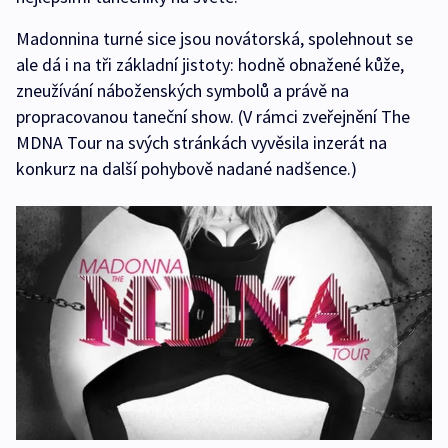
Madonnina turné sice jsou novátorská, spolehnout se
ale dá i na tři základní jistoty: hodně obnažené kůže,
zneužívání náboženských symbolů a právě na
propracovanou taneční show. (V rámci zveřejnění The
MDNA Tour na svých stránkách vyvěsila inzerát na
konkurz na další pohybově nadané nadšence.)