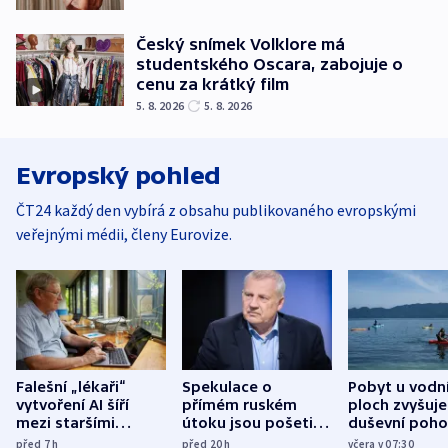
Český snímek Volklore má
studentského Oscara, zabojuje o
cenu za krátký film
5. 8. 2026
5. 8. 2026
Evropský pohled
ČT24 každý den vybírá z obsahu publikovaného evropskými
veřejnými médii, členy Eurovize.
Falešní „lékaři“
Spekulace o
Pobyt u vodn
vytvoření AI šíří
přímém ruském
ploch zvyšuje
mezi staršími
útoku jsou pošetilé,
duševní poho
Poláky nebezpečné
míní estonský
ukázala
před 7
h
před 20
h
včera v 07:30