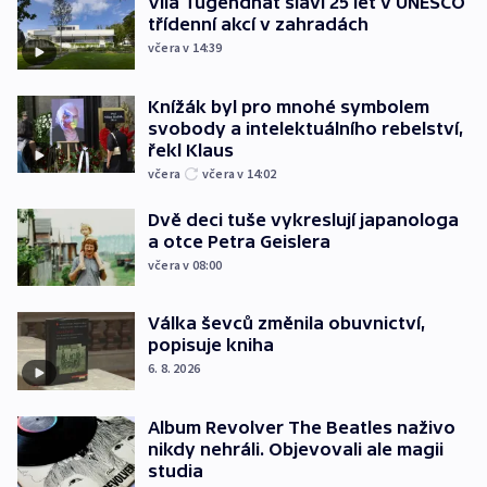
Vila Tugendhat slaví 25 let v UNESCO
třídenní akcí v zahradách
včera v 14:39
Knížák byl pro mnohé symbolem
svobody a intelektuálního rebelství,
řekl Klaus
včera
včera v 14:02
Dvě deci tuše vykreslují japanologa
a otce Petra Geislera
včera v 08:00
Válka ševců změnila obuvnictví,
popisuje kniha
6. 8. 2026
Album Revolver The Beatles naživo
nikdy nehráli. Objevovali ale magii
studia