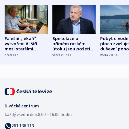
Falešní „lékaři“
Spekulace o
Pobyt u vodn
vytvoření AI šíří
přímém ruském
ploch zvyšuje
mezi staršími
útoku jsou pošetilé,
duševní poho
Poláky nebezpečné
míní estonský
ukázala
před 13
h
včera v 17:11
včera v 07:30
zdravotní rady
bezpečnostní
mezinárodní 
expert
Divácké centrum
každý všední den:
8:00—16:00 hodin
261 136 113