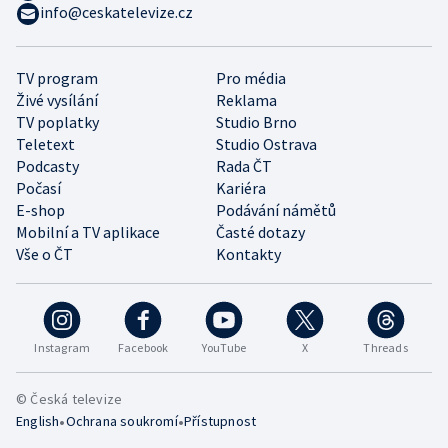
info@ceskatelevize.cz
TV program
Pro média
Živé vysílání
Reklama
TV poplatky
Studio Brno
Teletext
Studio Ostrava
Podcasty
Rada ČT
Počasí
Kariéra
E-shop
Podávání námětů
Mobilní a TV aplikace
Časté dotazy
Vše o ČT
Kontakty
Instagram
Facebook
YouTube
X
Threads
© Česká televize
•
•
English
Ochrana soukromí
Přístupnost