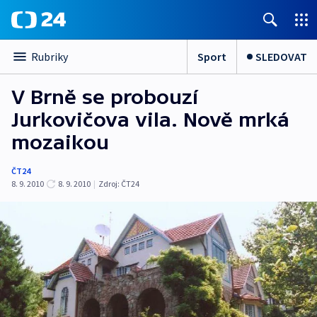
Sport
SLEDOVAT
Rubriky
V Brně se probouzí
Jurkovičova vila. Nově mrká
mozaikou
ČT24
8. 9. 2010
8. 9. 2010
|
Zdroj:
ČT24