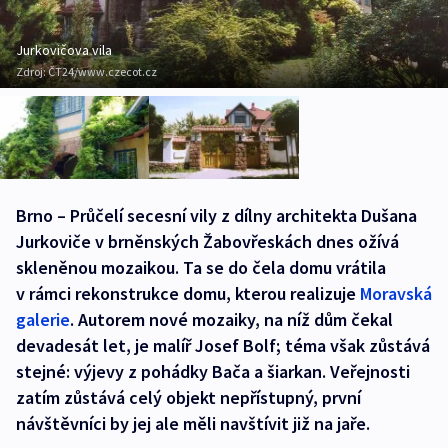
Jurkovičova vila
Zdroj:
ČT24/www.czecot.cz
Brno – Průčelí secesní vily z dílny architekta Dušana
Jurkoviče v brněnských Žabovřeskách dnes ožívá
skleněnou mozaikou. Ta se do čela domu vrátila
v rámci rekonstrukce domu, kterou realizuje
Moravská
galerie
. Autorem nové mozaiky, na níž dům čekal
devadesát let, je malíř Josef Bolf; téma však zůstává
stejné: výjevy z pohádky Bača a šiarkan. Veřejnosti
zatím zůstává celý objekt nepřístupný, první
návštěvníci by jej ale měli navštívit již na jaře.