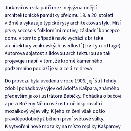
Jurkovičova vila patří mezi nejvýznamnější
architektonické památky přelomu 19. a 20. století
v Brně a vykazuje typické rysy architektova stylu. Mísí
prvky secese s folklorními motivy, základní koncepce
domu v tomto případě navíc vychází z britské
architektury venkovských usedlostí (tzv. typ cottage).
Autorova spjatost s lidovou architekturou se tak
projevuje i např. v tom, že kromě kamenného
podzemního podlaží je vila celá ze dřeva.
Do provozu byla uvedena v roce 1906, její štít tehdy
zdobil pohádkový výjev od Adolfa Kašpara, známého
především jako ilustrátora Babičky. Pohádka o bačovi
z pera Boženy Němcové ostatně inspirovala i
mozaikový výjev vily. K jeho zničení však došlo
pravděpodobně již během první světové války.
K vytvoření nové mozaiky na místo repliky Kašparovy