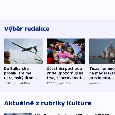
Výběr redakce
Do Bulharska
Účastníci pochodu
Tisza nomino
pronikl zřejmě
Pride upozorňují na
na maďarské
ukrajinský dron,
trvající nerovnosti i
prezidenta
explodoval kilometr
společenskou
bývalého šéf
13:05
před 49
m
12:02
před 2
h
před 5
h
od plynovodu
atmosféru
nejvyššího s
Aktuálně z rubriky
Kultura