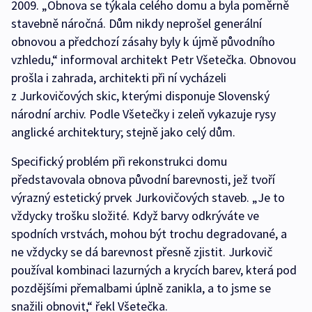
2009. „Obnova se týkala celého domu a byla poměrně
stavebně náročná. Dům nikdy neprošel generální
obnovou a předchozí zásahy byly k újmě původního
vzhledu,“ informoval architekt Petr Všetečka. Obnovou
prošla i zahrada, architekti při ní vycházeli
z Jurkovičových skic, kterými disponuje Slovenský
národní archiv. Podle Všetečky i zeleň vykazuje rysy
anglické architektury; stejně jako celý dům.
Specifický problém při rekonstrukci domu
představovala obnova původní barevnosti, jež tvoří
výrazný estetický prvek Jurkovičových staveb. „Je to
vždycky trošku složité. Když barvy odkrýváte ve
spodních vrstvách, mohou být trochu degradované, a
ne vždycky se dá barevnost přesně zjistit. Jurkovič
používal kombinaci lazurných a krycích barev, která pod
pozdějšími přemalbami úplně zanikla, a to jsme se
snažili obnovit,“ řekl Všetečka.